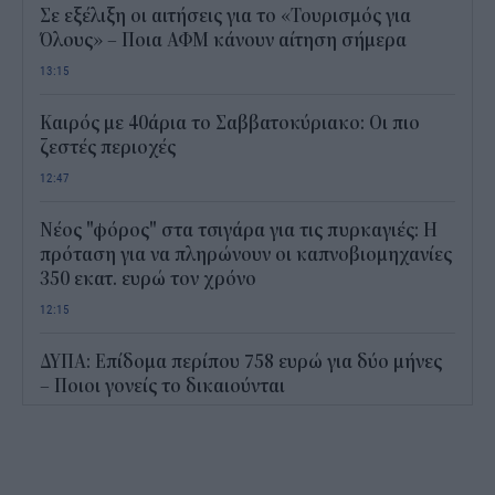
Σε εξέλιξη οι αιτήσεις για το «Τουρισμός για
Όλους» – Ποια ΑΦΜ κάνουν αίτηση σήμερα
13:15
Καιρός με 40άρια το Σαββατοκύριακο: Οι πιο
ζεστές περιοχές
12:47
Νέος "φόρος" στα τσιγάρα για τις πυρκαγιές: Η
πρόταση για να πληρώνουν οι καπνοβιομηχανίες
350 εκατ. ευρώ τον χρόνο
12:15
ΔΥΠΑ: Επίδομα περίπου 758 ευρώ για δύο μήνες
– Ποιοι γονείς το δικαιούνται
11:34
Ηλεκτρονικό "μάτι" σαρώνει τις παραλίες- Τι
έδειξαν οι έλεγχοι