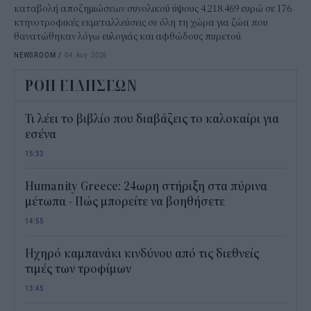
καταβολή αποζημιώσεων συνολικού ύψους 4.218.469 ευρώ σε 176
κτηνοτροφικές εκμεταλλεύσεις σε όλη τη χώρα για ζώα που
θανατώθηκαν λόγω ευλογιάς και αφθώδους πυρετού.
NEWSROOM
/
04 Αυγ 2026
ΡΟΗ ΕΙΔΗΣΕΩΝ
Τι λέει το βιβλίο που διαβάζεις το καλοκαίρι για
εσένα
15:33
Humanity Greece: 24ωρη στήριξη στα πύρινα
μέτωπα - Πώς μπορείτε να βοηθήσετε
14:55
Ηχηρό καμπανάκι κινδύνου από τις διεθνείς
τιμές των τροφίμων
13:45