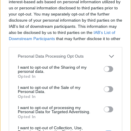
στα καπνικά δεν θα ωφελήσει μόνο τα κοινοτικά ταμεία, αλλά και
interest-based ads based on personal information utilized by
τα δημόσια συστήματα υγείας.
us or personal information disclosed to third parties prior to
your opt-out. You may separately opt-out of the further
ΓΙΩΡΓΟΣ ΠΑΠΠΟΥΣ
/
06 Αυγ 2026
disclosure of your personal information by third parties on the
IAB’s list of downstream participants. This information may
also be disclosed by us to third parties on the
IAB’s List of
Downstream Participants
that may further disclose it to other
third parties.
Personal Data Processing Opt Outs
I want to opt-out of the Sharing of my
personal data.
Opted In
I want to opt-out of the Sale of my
Personal Data.
Opted In
ΟΙΚΟΝΟΜΙΑ
Οι 10 προτάσεις του Εμπορικού Συλλόγου
I want to opt-out of processing my
Αθηνών για τις ΜμΕ
Personal Data for Targeted Advertising.
Opted In
Με τον Υφυπουργό Εθνικής Οικονομίας και Οικονομικών, Δημήτρη
Μαρκόπουλο, συναντήθηκε το Διοικητικό Συμβούλιο του
I want to opt-out of Collection, Use,