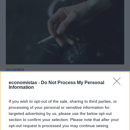
ΟΙΚΟΝΟΜΙΑ
Το κάπνισμα βλάπτει σοβαρά και τα
economistas -
Do Not Process My Personal
δημόσια συστήματα Υγείας- Τι δείχνουν τα
Information
στοιχεία της Eurostat
If you wish to opt-out of the sale, sharing to third parties, or
Εν αναμονή των αποφάσεων της Κομισιόν, για το αν και πόσο θα
processing of your personal or sensitive information for
αυξηθεί η φορολογία στα καπνικά προϊόντα, ως μέσο
αυτοχρηματοδότησης του νέου Ευρωπαϊκού Πολυετούς
targeted advertising by us, please use the below opt-out
Προϋπολογισμού, τα νέα στοιχεία της Eurostat ενισχύουν τα
section to confirm your selection. Please note that after your
επιχειρήματα όσων υποστηρίζουν ότι η αύξηση της φορολογίας
opt-out request is processed you may continue seeing