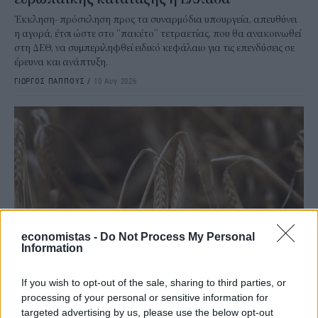
Έκκληση- πρόσκληση προς τα συναρμόδια υπουργεία, απευθύνει
η αγορά, έτσι ώστε στο “πακέτο” τετραετίας, που θα ανακοινωθεί
στη ΔΕΘ, να συμπεριληφθεί ειδικό κεφάλαιο για τις επενδύσεις σε
έρευνα και ανάπτυξη.
ΓΙΩΡΓΟΣ ΠΑΠΠΟΥΣ
/
10 Αυγ 2026
economistas -
Do Not Process My Personal
Information
ΟΙΚΟΝΟΜΙΑ
If you wish to opt-out of the sale, sharing to third parties, or
Ηχηρό καμπανάκι κινδύνου από τις διεθνείς
processing of your personal or sensitive information for
targeted advertising by us, please use the below opt-out