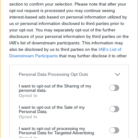
τιμές των τροφίμων
section to confirm your selection. Please note that after your
Με φόντο τις διεργασίες για τη διαμόρφωση ενός φτηνότερου
opt-out request is processed you may continue seeing
"πακέτου" τροφίμων και άλλων ειδών ευρείας κατανάλωσης στο
interest-based ads based on personal information utilized by
εσωτερικό της χώρας, τα στοιχεία από τις διεθνείς αγορές
us or personal information disclosed to third parties prior to
σκορπίζουν προβληματισμό.
your opt-out. You may separately opt-out of the further
disclosure of your personal information by third parties on the
ΓΙΩΡΓΟΣ ΠΑΠΠΟΥΣ
/
07 Αυγ 2026
IAB’s list of downstream participants. This information may
also be disclosed by us to third parties on the
IAB’s List of
Downstream Participants
that may further disclose it to other
third parties.
Personal Data Processing Opt Outs
I want to opt-out of the Sharing of my
personal data.
Opted In
I want to opt-out of the Sale of my
Personal Data.
Opted In
ΟΙΚΟΝΟΜΙΑ
I want to opt-out of processing my
Το κάπνισμα βλάπτει σοβαρά και τα
Personal Data for Targeted Advertising.
Opted In