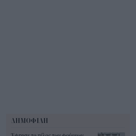
που δεν αναρτώνται online
10:35
ΔΗΜΟΦΙΛΗ
Έφτασε το τέλος των φούρνων