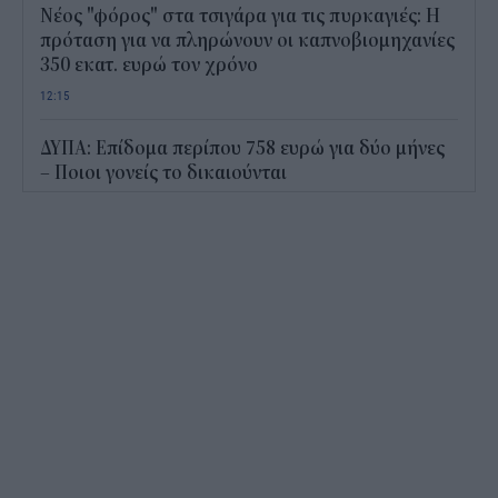
Νέος "φόρος" στα τσιγάρα για τις πυρκαγιές: Η
πρόταση για να πληρώνουν οι καπνοβιομηχανίες
350 εκατ. ευρώ τον χρόνο
12:15
ΔΥΠΑ: Επίδομα περίπου 758 ευρώ για δύο μήνες
– Ποιοι γονείς το δικαιούνται
11:34
Ηλεκτρονικό "μάτι" σαρώνει τις παραλίες- Τι
έδειξαν οι έλεγχοι
11:09
Υπεγράφη το νέο Ειδικό Χωροταξικό για τον
Τουρισμό: Τι αλλάζει για ξενοδοχεία, νησιά και
επενδύσεις
10:56
Δημόσιο: Άκυρες από 1η Οκτωβρίου οι εγκύκλιοι