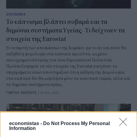
ΟΙΚΟΝΟΜΙΑ
Το κάπνισμα βλάπτει σοβαρά και τα
δημόσια συστήματα Υγείας- Τι δείχνουν τα
στοιχεία της Eurostat
Εν αναμονή των αποφάσεων της Κομισιόν, για το αν και πόσο θα
αυξηθεί η φορολογία στα καπνικά προϊόντα, ως μέσο
αυτοχρηματοδότησης του νέου Ευρωπαϊκού Πολυετούς
Προϋπολογισμού, τα νέα στοιχεία της Eurostat ενισχύουν τα
επιχειρήματα όσων υποστηρίζουν ότι η αύξηση της φορολογίας
στα καπνικά δεν θα ωφελήσει μόνο τα κοινοτικά ταμεία, αλλά και
τα δημόσια συστήματα υγείας.
ΓΙΩΡΓΟΣ ΠΑΠΠΟΥΣ
/
06 Αυγ 2026
economistas -
Do Not Process My Personal
Information