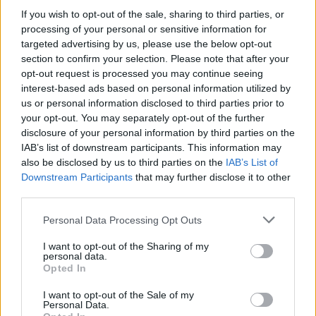
If you wish to opt-out of the sale, sharing to third parties, or
processing of your personal or sensitive information for
targeted advertising by us, please use the below opt-out
section to confirm your selection. Please note that after your
opt-out request is processed you may continue seeing
interest-based ads based on personal information utilized by
ΟΙΚΟΝΟΜΙΑ
us or personal information disclosed to third parties prior to
Οι 10 προτάσεις του Εμπορικού Συλλόγου
your opt-out. You may separately opt-out of the further
Αθηνών για τις ΜμΕ
disclosure of your personal information by third parties on the
IAB’s list of downstream participants. This information may
Με τον Υφυπουργό Εθνικής Οικονομίας και Οικονομικών, Δημήτρη
also be disclosed by us to third parties on the
IAB’s List of
Μαρκόπουλο, συναντήθηκε το Διοικητικό Συμβούλιο του
Downstream Participants
that may further disclose it to other
Εμπορικού Συλλόγου Αθηνών, την Τρίτη 4 Αυγούστου.
third parties.
NEWSROOM
/
05 Αυγ 2026
Personal Data Processing Opt Outs
I want to opt-out of the Sharing of my
personal data.
Opted In
I want to opt-out of the Sale of my
Personal Data.