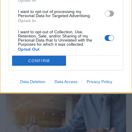
Opted In
I want to opt-out of processing my
Personal Data for Targeted Advertising.
Opted In
I want to opt-out of Collection, Use,
Retention, Sale, and/or Sharing of my
ΟΙΚΟΝΟΜΙΑ
Personal Data that Is Unrelated with the
Από ρεκόρ σε ρεκόρ ο Εξωδικαστικός
Purposes for which it was collected.
Opted Out
Σημαντικό ορόσημο κατέγραψε τον Ιούλιο ο Εξωδικαστικός
Μηχανισμός. Οι συνολικές ρυθμίσεις ξεπέρασαν τα 20 δισ. ευρώ από
CONFIRM
την έναρξη λειτουργίας της πλατφόρμας. Συνολικά, μέχρι το τέλος
Ιουλίου, έχουν ολοκληρωθεί 66.578 ρυθμίσεις, οι οποίες
αντιστοιχούν σε αρχικές οφειλές ύψους 20,19 δισ. ευρώ.
Data Deletion
Data Access
Privacy Policy
NEWSROOM
/
05 Αυγ 2026