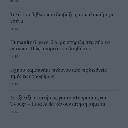
08:00
Τι λέει το βιβλίο που διαβάζεις το καλοκαίρι για
εσένα
15:33
Humanity Greece: 24ωρη στήριξη στα πύρινα
μέτωπα - Πώς μπορείτε να βοηθήσετε
14:55
Ηχηρό καμπανάκι κινδύνου από τις διεθνείς
τιμές των τροφίμων
13:45
Σε εξέλιξη οι αιτήσεις για το «Τουρισμός για
Όλους» – Ποια ΑΦΜ κάνουν αίτηση σήμερα
13:15
Καιρός με 40άρια το Σαββατοκύριακο: Οι πιο