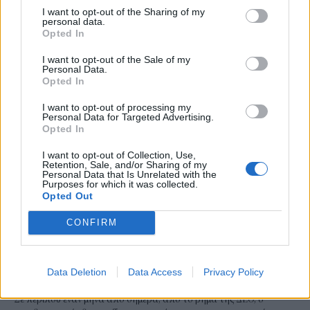
την έναρξη λειτουργίας της πλατφόρμας. Συνολικά, μέχρι το τέλος
I want to opt-out of the Sharing of my
Ιουλίου, έχουν ολοκληρωθεί 66.578 ρυθμίσεις, οι οποίες
personal data.
αντιστοιχούν σε αρχικές οφειλές ύψους 20,19 δισ. ευρώ.
Opted In
NEWSROOM
/
05 Αυγ 2026
I want to opt-out of the Sale of my
Personal Data.
Opted In
I want to opt-out of processing my
Personal Data for Targeted Advertising.
Opted In
I want to opt-out of Collection, Use,
Retention, Sale, and/or Sharing of my
Personal Data that Is Unrelated with the
Purposes for which it was collected.
Opted Out
CONFIRM
ΟΙΚΟΝΟΜΙΑ
Μπαράζ εισηγήσεων για φοροελαφρύνσεις
Data Deletion
Data Access
Privacy Policy
εν όψει ΔΕΘ
Σε περίπου έναν μήνα από σήμερα, από το βήμα της ΔΕΘ, ο