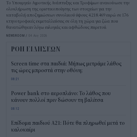
Το Υπουργείο Αγροτικής Ανάπτυξης και Τροφίμων ανακοίνωσε την
ολοκλήρωση της οριστικοποίησης των στοιχείων για την
καταβολή αποζημιώσεων συνολικού ύψους 4.218.469 ευρώ σε 176
κτηνοτροφικές εκμεταλλεύσεις σε όλη τη χώρα για ζώα που
θανατώθηκαν λόγω ευλογιάς και αφθώδους πυρετού.
NEWSROOM
/
04 Αυγ 2026
ΡΟΗ ΕΙΔΗΣΕΩΝ
Screen time στα παιδιά: Μήπως μετράμε λάθος
τις ώρες μπροστά στην οθόνη;
08:21
Power bank στο αεροπλάνο: Το λάθος που
κάνουν πολλοί πριν δώσουν τη βαλίτσα
08:12
Επίδομα παιδιού Α21: Πότε θα πληρωθεί μετά το
καλοκαίρι