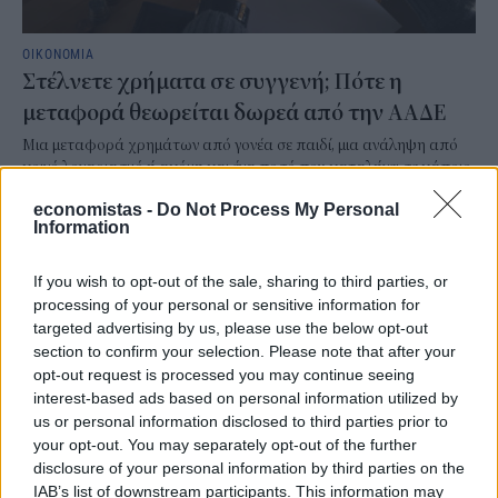
ΟΙΚΟΝΟΜΙΑ
Στέλνετε χρήματα σε συγγενή; Πότε η
μεταφορά θεωρείται δωρεά από την ΑΑΔΕ
Μια μεταφορά χρημάτων από γονέα σε παιδί, μια ανάληψη από
κοινό λογαριασμό ή ακόμη και ένα ποσό που καταλήγει σε κάποιο
αδελφό, μπορεί να αποτελούν πλέον μια καθημερινή διαδικασία,
economistas -
Do Not Process My Personal
ωστόσο, υπό προϋποθέσεις, ενδέχεται να ερμηνευθούν ως άτυπες
Information
δωρεές και να επιβαρυνθούν με υπέρογκους φόρους.
NEWSROOM
/
10 Αυγ 2026
If you wish to opt-out of the sale, sharing to third parties, or
processing of your personal or sensitive information for
targeted advertising by us, please use the below opt-out
section to confirm your selection. Please note that after your
opt-out request is processed you may continue seeing
interest-based ads based on personal information utilized by
us or personal information disclosed to third parties prior to
your opt-out. You may separately opt-out of the further
disclosure of your personal information by third parties on the
IAB’s list of downstream participants. This information may