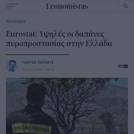
Main
ΟΙΚΟΝΟΜΙΑ
navigation
Eurostat: Υψηλές οι δαπάνες
πυροπροστασίας στην Ελλάδα
ΓΙΩΡΓΟΣ ΠΑΠΠΟΥΣ
24 Αυγ 2024
08:31