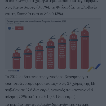
οι δύο 0,39%). Τα χαμηλότερα μερίδια καταγράφηκαν
στις Κάτω Χώρες (0,05%), τη Φινλανδία, τη Σλοβενία
και τη Σουηδία (και οι δύο 0,13%).
Το 2022, οι δαπάνες της γενικής κυβέρνησης για
«υπηρεσίες πυροπροστασίας» στις 27 χώρες της ΕΕ
ανήλθαν σε 37,8 δισ. ευρώ, γεγονός που αντανακλά
αύξηση 7,8% από το 2021 (35,1 δισ. ευρώ).
Το μερίδιο των συνολικών δαπανών της γενικής