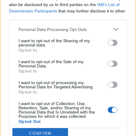
also be disclosed by us to third parties on the
IAB’s List of
Downstream Participants
that may further disclose it to other
third parties.
ΟΙΚΟΝΟΜΙΑ
Απογοητευτικά τα στοιχεία για τις δαπάνες
Personal Data Processing Opt Outs
στην έρευνα- Στις τελευταίες θέσεις της
I want to opt-out of the Sharing of my
personal data.
ευρωπαϊκής κατάταξης η Ελλάδα
Opted In
Έκκληση- πρόσκληση προς τα συναρμόδια υπουργεία, απευθύνει
η αγορά, έτσι ώστε στο “πακέτο” τετραετίας, που θα ανακοινωθεί
I want to opt-out of the Sale of my
Personal Data.
στη ΔΕΘ, να συμπεριληφθεί ειδικό κεφάλαιο για τις επενδύσεις σε
Opted In
έρευνα και ανάπτυξη.
ΓΙΩΡΓΟΣ ΠΑΠΠΟΥΣ
/
10 Αυγ 2026
I want to opt-out of processing my
Personal Data for Targeted Advertising.
Opted In
I want to opt-out of Collection, Use,
Retention, Sale, and/or Sharing of my
Personal Data that Is Unrelated with the
Purposes for which it was collected.
Opted Out
CONFIRM