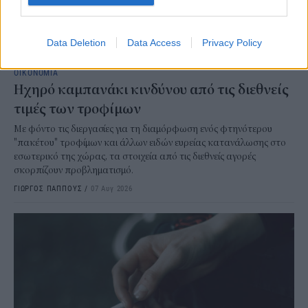
Data Deletion
Data Access
Privacy Policy
ΟΙΚΟΝΟΜΙΑ
Ηχηρό καμπανάκι κινδύνου από τις διεθνείς
τιμές των τροφίμων
Με φόντο τις διεργασίες για τη διαμόρφωση ενός φτηνότερου
"πακέτου" τροφίμων και άλλων ειδών ευρείας κατανάλωσης στο
εσωτερικό της χώρας, τα στοιχεία από τις διεθνείς αγορές
σκορπίζουν προβληματισμό.
ΓΙΩΡΓΟΣ ΠΑΠΠΟΥΣ
/
07 Αυγ 2026