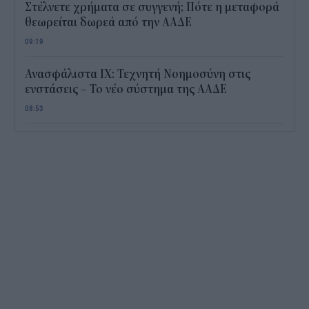
Στέλνετε χρήματα σε συγγενή; Πότε η μεταφορά
θεωρείται δωρεά από την ΑΑΔΕ
09:19
Ανασφάλιστα ΙΧ: Τεχνητή Νοημοσύνη στις
ενστάσεις – Το νέο σύστημα της ΑΑΔΕ
08:53
e-ΕΦΚΑ και ΔΥΠΑ: Ποιοι πληρώνονται από
σήμερα έως 14 Αυγούστου
08:37
Απογοητευτικά τα στοιχεία για τις δαπάνες στην
έρευνα- Στις τελευταίες θέσεις της ευρωπαϊκής
κατάταξης η Ελλάδα
08:19
Screen time στα παιδιά: Μήπως μετράμε λάθος
τις ώρες μπροστά στην οθόνη;