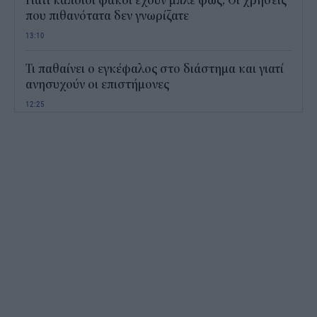
Γιατί κάποιοι φακοί έχουν μπλε φως; Οι χρήσεις
που πιθανότατα δεν γνωρίζατε
13:10
Τι παθαίνει ο εγκέφαλος στο διάστημα και γιατί
ανησυχούν οι επιστήμονες
12:25
Παιδικοί σταθμοί ΕΣΠΑ 2026 - 2027: Πότε
αναμένονται τα προσωρινά αποτελέσματα για τα
voucher
11:50
Χαρδαλιάς: Με το Παρατηρητήριο Έργων
αποκτούμε ένα από τα πρώτα ολοκληρωμένα
ψηφιακά εργαλεία στην Ευρώπη
11:27
ΟΠΕΚΕΠΕ: Άνοιξε η πλατφόρμα της ΑΑΔΕ για