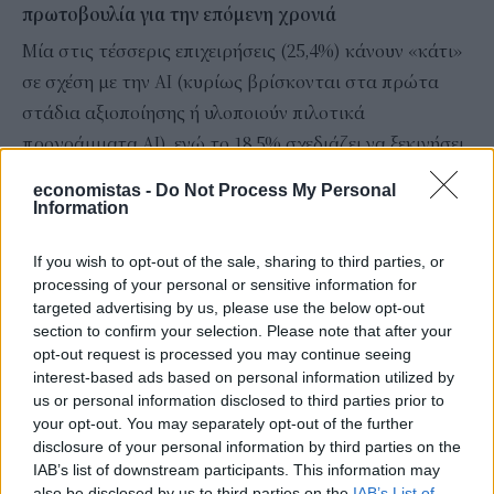
πρωτοβουλία για την επόμενη χρονιά
Μία στις τέσσερις επιχειρήσεις (25,4%) κάνουν «κάτι»
σε σχέση με την ΑΙ (κυρίως βρίσκονται στα πρώτα
στάδια αξιοποίησης ή υλοποιούν πιλοτικά
προγράμματα ΑΙ), ενώ το 18,5% σχεδιάζει να ξεκινήσει
κάποιο πρόγραμμα ΑΙ μέσα στο επόμενο έτος. Το
economistas -
Do Not Process My Personal
55,1% των επιχειρήσεων δεν έχουν σχέδια για καμία
Information
πρωτοβουλία σχετικά με την ΑΙ τους επόμενους 12
If you wish to opt-out of the sale, sharing to third parties, or
μήνες.
processing of your personal or sensitive information for
targeted advertising by us, please use the below opt-out
Ακολουθήστε το
στο
Google News
και
section to confirm your selection. Please note that after your
opt-out request is processed you may continue seeing
μάθετε πρώτοι όλες τις ειδήσεις
interest-based ads based on personal information utilized by
Δείτε όλες τις τελευταίες
Ειδήσεις
από την Ελλάδα και
us or personal information disclosed to third parties prior to
your opt-out. You may separately opt-out of the further
τον Κόσμο, στο
disclosure of your personal information by third parties on the
IAB’s list of downstream participants. This information may
also be disclosed by us to third parties on the
IAB’s List of