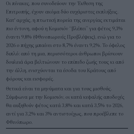
Οι πίνακες, που συνοδεύουν την Έκθεση της
Επιτροπής, έχουν ακόμα δύο ευχάριστες εκπλήξεις.
Κατ' αρχάς, η πτωτική πορεία της ανεργίας εκτιμάται
πιο έντονη, αφού η Κομισιόν “βλέπει” για φέτος 9,3%
έναντι 9,8% (Φθινοπωρινές Προβλέψεις), ενώ για το
2026 ο πήχης μπαίνει στο 8,7% έναντι 9,2%. Το όφελος
διπλό: από τη μια, περισσότεροι άνθρωποι βρίσκουν
δουλειά άρα βελτιώνουν το επίπεδο ζωής τους κι από
την άλλη, ενισχύονται τα έσοδα του Κράτους από
φόρους και εισφορές.
Θετικά είναι τα μηνύματα και για τους μισθούς.
Σύμφωνα με την Κομισιόν, οι κατά κεφαλής αποδοχές
θα αυξηθούν φέτος κατά 3,8% και κατά 3,5% το 2026,
αντί για 3,2% και 3% αντιστοίχως, που προέβλεπε το
Φθινόπωρο.