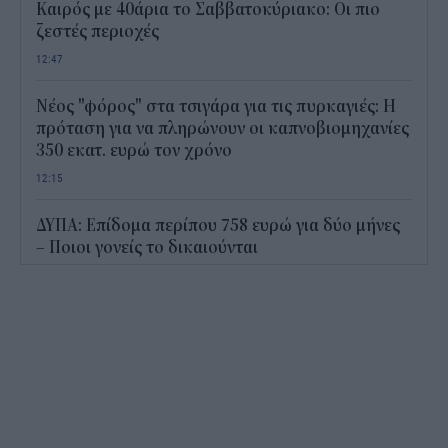
Καιρός με 40άρια το Σαββατοκύριακο: Οι πιο
ζεστές περιοχές
12:47
Νέος "φόρος" στα τσιγάρα για τις πυρκαγιές: Η
πρόταση για να πληρώνουν οι καπνοβιομηχανίες
350 εκατ. ευρώ τον χρόνο
12:15
ΔΥΠΑ: Επίδομα περίπου 758 ευρώ για δύο μήνες
– Ποιοι γονείς το δικαιούνται
11:34
Ηλεκτρονικό "μάτι" σαρώνει τις παραλίες- Τι
έδειξαν οι έλεγχοι
11:09
Υπεγράφη το νέο Ειδικό Χωροταξικό για τον
Τουρισμό: Τι αλλάζει για ξενοδοχεία, νησιά και