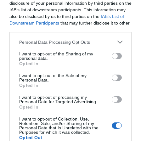
disclosure of your personal information by third parties on the
IAB’s list of downstream participants. This information may
also be disclosed by us to third parties on the
IAB’s List of
Downstream Participants
that may further disclose it to other
third parties.
Personal Data Processing Opt Outs
ΟΙΚΟΝΟΜΙΑ
Το κάπνισμα βλάπτει σοβαρά και τα
I want to opt-out of the Sharing of my
personal data.
δημόσια συστήματα Υγείας- Τι δείχνουν τα
Opted In
στοιχεία της Eurostat
I want to opt-out of the Sale of my
Εν αναμονή των αποφάσεων της Κομισιόν, για το αν και πόσο θα
Personal Data.
αυξηθεί η φορολογία στα καπνικά προϊόντα, ως μέσο
Opted In
αυτοχρηματοδότησης του νέου Ευρωπαϊκού Πολυετούς
Προϋπολογισμού, τα νέα στοιχεία της Eurostat ενισχύουν τα
I want to opt-out of processing my
Personal Data for Targeted Advertising.
επιχειρήματα όσων υποστηρίζουν ότι η αύξηση της φορολογίας
Opted In
στα καπνικά δεν θα ωφελήσει μόνο τα κοινοτικά ταμεία, αλλά και
τα δημόσια συστήματα υγείας.
I want to opt-out of Collection, Use,
Retention, Sale, and/or Sharing of my
ΓΙΩΡΓΟΣ ΠΑΠΠΟΥΣ
/
06 Αυγ 2026
Personal Data that Is Unrelated with the
Purposes for which it was collected.
Opted Out