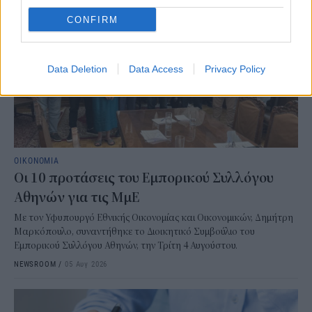
CONFIRM
Data Deletion
Data Access
Privacy Policy
ΟΙΚΟΝΟΜΙΑ
Οι 10 προτάσεις του Εμπορικού Συλλόγου
Αθηνών για τις ΜμΕ
Με τον Υφυπουργό Εθνικής Οικονομίας και Οικονομικών, Δημήτρη
Μαρκόπουλο, συναντήθηκε το Διοικητικό Συμβούλιο του
Εμπορικού Συλλόγου Αθηνών, την Τρίτη 4 Αυγούστου.
NEWSROOM
/
05 Αυγ 2026