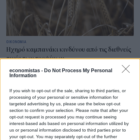
ΟΙΚΟΝΟΜΙΑ
Ηχηρό καμπανάκι κινδύνου από τις διεθνείς
τιμές των τροφίμων
Με φόντο τις διεργασίες για τη διαμόρφωση ενός φτηνότερου
economistas -
Do Not Process My Personal
"πακέτου" τροφίμων και άλλων ειδών ευρείας κατανάλωσης στο
Information
εσωτερικό της χώρας, τα στοιχεία από τις διεθνείς αγορές
σκορπίζουν προβληματισμό.
If you wish to opt-out of the sale, sharing to third parties, or
ΓΙΩΡΓΟΣ ΠΑΠΠΟΥΣ
/
07 Αυγ 2026
processing of your personal or sensitive information for
targeted advertising by us, please use the below opt-out
section to confirm your selection. Please note that after your
opt-out request is processed you may continue seeing
interest-based ads based on personal information utilized by
us or personal information disclosed to third parties prior to
your opt-out. You may separately opt-out of the further