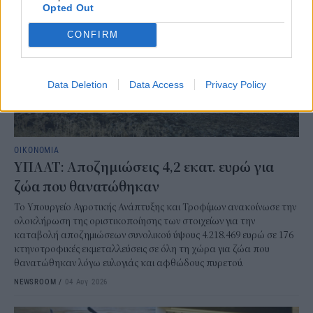
Opted Out
CONFIRM
Data Deletion
Data Access
Privacy Policy
ΟΙΚΟΝΟΜΙΑ
ΥΠΑΑΤ: Αποζημιώσεις 4,2 εκατ. ευρώ για
ζώα που θανατώθηκαν
Το Υπουργείο Αγροτικής Ανάπτυξης και Τροφίμων ανακοίνωσε την
ολοκλήρωση της οριστικοποίησης των στοιχείων για την
καταβολή αποζημιώσεων συνολικού ύψους 4.218.469 ευρώ σε 176
κτηνοτροφικές εκμεταλλεύσεις σε όλη τη χώρα για ζώα που
θανατώθηκαν λόγω ευλογιάς και αφθώδους πυρετού.
NEWSROOM
/
04 Αυγ 2026