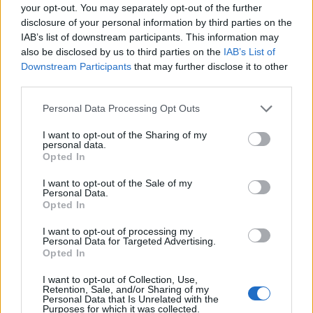
your opt-out. You may separately opt-out of the further
disclosure of your personal information by third parties on the
IAB’s list of downstream participants. This information may
also be disclosed by us to third parties on the
IAB’s List of
Downstream Participants
that may further disclose it to other
third parties.
Personal Data Processing Opt Outs
ΟΙΚΟΝΟΜΙΑ
I want to opt-out of the Sharing of my
personal data.
Μπαράζ εισηγήσεων για φοροελαφρύνσεις
Opted In
εν όψει ΔΕΘ
I want to opt-out of the Sale of my
Σε περίπου έναν μήνα από σήμερα, από το βήμα της ΔΕΘ, ο
Personal Data.
πρωθυπουργός θα ανοίξει τα χαρτιά του για την οικονομική
Opted In
πολιτική όχι μόνο του 2027 αλλά της επόμενης τετραετίας, με
I want to opt-out of processing my
δεδομένο ότι η αντίστροφη μέτρηση για τις κάλπες έχει ήδη
Personal Data for Targeted Advertising.
ξεκινήσει.
Opted In
ΓΙΩΡΓΟΣ ΠΑΠΠΟΥΣ
/
05 Αυγ 2026
I want to opt-out of Collection, Use,
Retention, Sale, and/or Sharing of my
Personal Data that Is Unrelated with the
Purposes for which it was collected.