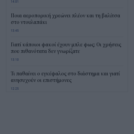
14:01
Ποια αεροπορική χρεώνει πλέον και τη βαλίτσα
στο ντουλαπάκι
13:45
Γιατί κάποιοι φακοί έχουν μπλε φως; Οι χρήσεις
που πιθανότατα δεν γνωρίζατε
13:10
Τι παθαίνει ο εγκέφαλος στο διάστημα και γιατί
ανησυχούν οι επιστήμονες
12:25
Παιδικοί σταθμοί ΕΣΠΑ 2026 - 2027: Πότε
αναμένονται τα προσωρινά αποτελέσματα για τα
voucher
11:50