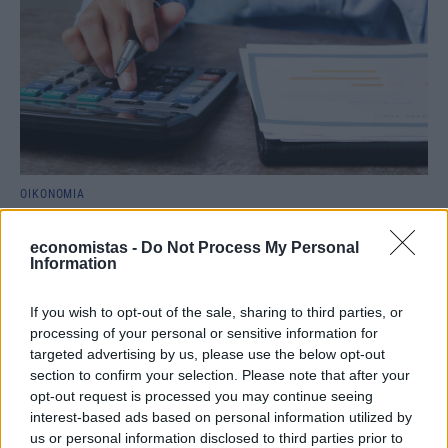
ΟΙΚΟΝΟΜΙΑ
Από ρεκόρ σε ρεκόρ ο Εξωδικαστικός
economistas -
Do Not Process My Personal
Σημαντικό ορόσημο κατέγραψε τον Ιούλιο ο Εξωδικαστικός
Information
Μηχανισμός. Οι συνολικές ρυθμίσεις ξεπέρασαν τα 20 δισ. ευρώ από
την έναρξη λειτουργίας της πλατφόρμας. Συνολικά, μέχρι το τέλος
Ιουλίου, έχουν ολοκληρωθεί 66.578 ρυθμίσεις, οι οποίες
If you wish to opt-out of the sale, sharing to third parties, or
αντιστοιχούν σε αρχικές οφειλές ύψους 20,19 δισ. ευρώ.
processing of your personal or sensitive information for
targeted advertising by us, please use the below opt-out
NEWSROOM
/
05 Αυγ 2026
section to confirm your selection. Please note that after your
opt-out request is processed you may continue seeing
interest-based ads based on personal information utilized by
us or personal information disclosed to third parties prior to