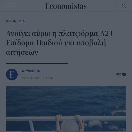
Main
ΟΙΚΟΝΟΜΙΑ
navigation
Ανοίγει αύριο η πλατφόρμα Α21-
Επίδομα Παιδιού για υποβολή
αιτήσεων
NEWSROOM
29 Σεπ 2025
12:46