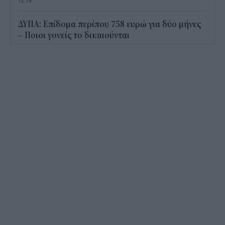
12:15
ΔΥΠΑ: Επίδομα περίπου 758 ευρώ για δύο μήνες
– Ποιοι γονείς το δικαιούνται
11:34
Ηλεκτρονικό "μάτι" σαρώνει τις παραλίες- Τι
έδειξαν οι έλεγχοι
11:09
Υπεγράφη το νέο Ειδικό Χωροταξικό για τον
Τουρισμό: Τι αλλάζει για ξενοδοχεία, νησιά και
επενδύσεις
10:56
Δημόσιο: Άκυρες από 1η Οκτωβρίου οι εγκύκλιοι
που δεν αναρτώνται online
10:35