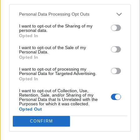
third parties.
ΟΙΚΟΝΟΜΙΑ
Personal Data Processing Opt Outs
Από ρεκόρ σε ρεκόρ ο Εξωδικαστικός
I want to opt-out of the Sharing of my
Σημαντικό ορόσημο κατέγραψε τον Ιούλιο ο Εξωδικαστικός
personal data.
Μηχανισμός. Οι συνολικές ρυθμίσεις ξεπέρασαν τα 20 δισ. ευρώ από
Opted In
την έναρξη λειτουργίας της πλατφόρμας. Συνολικά, μέχρι το τέλος
Ιουλίου, έχουν ολοκληρωθεί 66.578 ρυθμίσεις, οι οποίες
I want to opt-out of the Sale of my
Personal Data.
αντιστοιχούν σε αρχικές οφειλές ύψους 20,19 δισ. ευρώ.
Opted In
NEWSROOM
/
05 Αυγ 2026
I want to opt-out of processing my
Personal Data for Targeted Advertising.
Opted In
I want to opt-out of Collection, Use,
Retention, Sale, and/or Sharing of my
Personal Data that Is Unrelated with the
Purposes for which it was collected.
Opted Out
CONFIRM