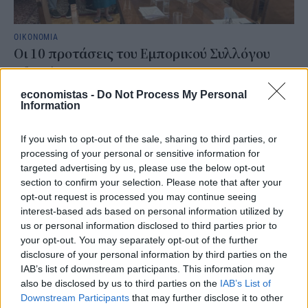
ΟΙΚΟΝΟΜΙΑ
Οι 10 προτάσεις του Εμπορικού Συλλόγου
Αθηνών για τις ΜμΕ
Με τον Υφυπουργό Εθνικής Οικονομίας και Οικονομικών, Δημήτρη
economistas -
Do Not Process My Personal
Information
Μαρκόπουλο, συναντήθηκε το Διοικητικό Συμβούλιο του
Εμπορικού Συλλόγου Αθηνών, την Τρίτη 4 Αυγούστου.
If you wish to opt-out of the sale, sharing to third parties, or
NEWSROOM
/
05 Αυγ 2026
processing of your personal or sensitive information for
targeted advertising by us, please use the below opt-out
section to confirm your selection. Please note that after your
opt-out request is processed you may continue seeing
interest-based ads based on personal information utilized by
us or personal information disclosed to third parties prior to
your opt-out. You may separately opt-out of the further
disclosure of your personal information by third parties on the
IAB’s list of downstream participants. This information may
also be disclosed by us to third parties on the
IAB’s List of
Downstream Participants
that may further disclose it to other