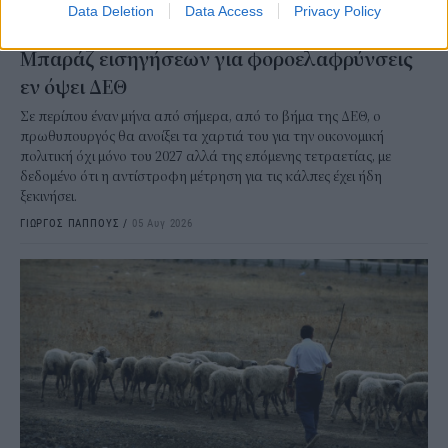
Data Deletion
Data Access
Privacy Policy
ΟΙΚΟΝΟΜΙΑ
Μπαράζ εισηγήσεων για φοροελαφρύνσεις
εν όψει ΔΕΘ
Σε περίπου έναν μήνα από σήμερα, από το βήμα της ΔΕΘ, ο
πρωθυπουργός θα ανοίξει τα χαρτιά του για την οικονομική
πολιτική όχι μόνο του 2027 αλλά της επόμενης τετραετίας, με
δεδομένο ότι η αντίστροφη μέτρηση για τις κάλπες έχει ήδη
ξεκινήσει.
ΓΙΩΡΓΟΣ ΠΑΠΠΟΥΣ
/
05 Αυγ 2026