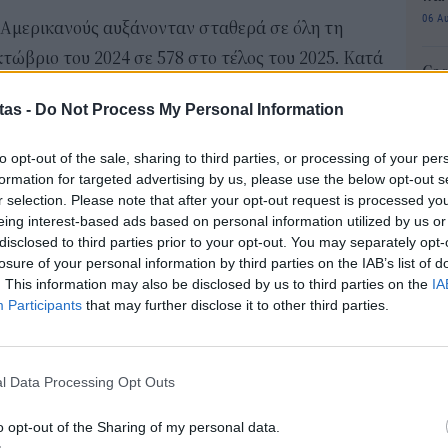
06 Α
ια Αμερικανούς αυξάνονταν σταθερά σε όλη τη
κτώβριο του 2024 σε 578 στο τέλος του 2025. Κατά
Cas
ΠΑ ενισχύθηκε περίπου κατά 3,4% σε μηνιαία
SH
tas -
Do Not Process My Personal Information
τα 
ση και όχι μια πρόσκαιρη έξαρση.
fra
ην ανοδική πορεία σε έναν συνδυασμό
to opt-out of the sale, sharing to third parties, or processing of your per
06 Α
formation for targeted advertising by us, please use the below opt-out s
μική αβεβαιότητα στις ΗΠΑ, ενισχυμένη διάθεση
r selection. Please note that after your opt-out request is processed y
Διο
ς και την αναβαθμισμένη επενδυτική εικόνα της
eing interest-based ads based on personal information utilized by us or
εκπ
disclosed to third parties prior to your opt-out. You may separately opt-
Πότ
losure of your personal information by third parties on the IAB’s list of
ονό
. This information may also be disclosed by us to third parties on the
IA
πρέ
Participants
that may further disclose it to other third parties.
αγωγή ενός νέου επενδυτικού μοντέλου Golden Visa
οι 
06 Α
εωρημένο πλαίσιο, οι υποψήφιοι θα μπορούν να
νδύοντας τουλάχιστον 250.000 ευρώ σε startups
l Data Processing Opt Outs
ΑΣ
ικό μητρώο Elevate Greece, καλύπτοντας κλάδους
Τελ
o opt-out of the Sharing of my personal data.
315
ματοοικονομικές υπηρεσίες και η άμυνα.