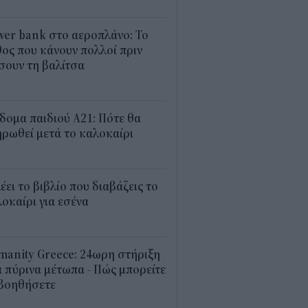
1
er bank στο αεροπλάνο: Το
ος που κάνουν πολλοί πριν
σουν τη βαλίτσα
2
δομα παιδιού Α21: Πότε θα
ρωθεί μετά το καλοκαίρι
0
λέει το βιβλίο που διαβάζεις το
οκαίρι για εσένα
3
anity Greece: 24ωρη στήριξη
 πύρινα μέτωπα - Πώς μπορείτε
 βοηθήσετε
5