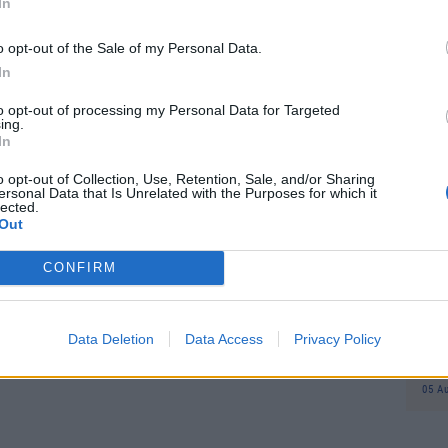
In
προ
τρατηγική μετάβαση από το καθαρά real-estate
φορ
o opt-out of the Sale of my Personal Data.
οσέγγιση που απευθύνεται σε επιχειρηματίες,
Δη
πρ
In
τές τεχνολογίας που αναζητούν ταυτόχρονα
05 Α
οχή σε μια ταχέως αναπτυσσόμενη οικονομία.
to opt-out of processing my Personal Data for Targeted
ing.
In
Συν
σης ότι η ευρύτερη μεταμόρφωση της Ελλάδας
Ποι
ης. Μετά την ανάκτηση της επενδυτικής βαθμίδας
o opt-out of Collection, Use, Retention, Sale, and/or Sharing
διπ
ersonal Data that Is Unrelated with the Purposes for which it
0 νέων εκατομμυριούχων μόνο μέσα στο 2024, η
lected.
Αυ
Out
07 Α
 τους πιο ελκυστικούς ευρωπαϊκούς προορισμούς
CONFIRM
Το
κόλ
εμφ
Data Deletion
Data Access
Privacy Policy
ενν
βα
05 Α