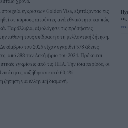
λευταίο χρόνο.
 στοιχεία εγκρίσεων Golden Visa, εξετάζοντας τις
Ηχ
τις
ηθεί σε κύριους αιτούντες ανά εθνικότητα και πώς
13:4
ικά. Παράλληλα, αξιολόγησε τις πρόσφατες
 την πιθανή τους επίδραση στη μελλοντική ζήτηση.
Σε 
εκέμβριο του 2025 είχαν εγκριθεί 578 άδειες
«Το
ΑΦ
ες, από 388 τον Δεκέμβριο του 2024. Πρόκειται
13:1
τικές εγκρίσεις από τις ΗΠΑ. Την ίδια περίοδο, οι
εθνικότητες αυξήθηκαν κατά 60,4%,
Και
ή ζήτηση για ελληνική διαμονή.
Σαβ
περ
12:4
Νέο
πυρ
πλη