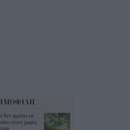
 εκατ. ευρώ τον χρόνο
5
Α: Επίδομα περίπου 758 ευρώ
 δύο μήνες – Ποιοι γονείς το
αιούνται
4
ΗΜΟΦΙΛΗ
τί δεν πρέπει να
άτε crocs χωρίς
λτσα