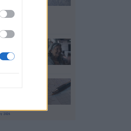
σλήψεις – Ποιοι
είς του
μοσίου ζητούν
οσωπικό
υγ 2026
τάξεις χηρείας:
οι θα δουν
λάσιο ποσό τέλος
γούστου
υγ 2026
 «μαθηματικό»
πο για 27
ανίσεις με μόλις
έα ρούχα στη
λίτσα
υγ 2026