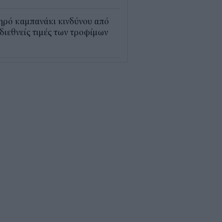
ηρό καμπανάκι κινδύνου από
 διεθνείς τιμές των τροφίμων
5
εξέλιξη οι αιτήσεις για το
υρισμός για Όλους» – Ποια
Μ κάνουν αίτηση σήμερα
5
ρός με 40άρια το
βατοκύριακο: Οι πιο ζεστές
ιοχές
7
ς "φόρος" στα τσιγάρα για τις
καγιές: Η πρόταση για να
ρώνουν οι καπνοβιομηχανίες