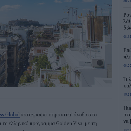
08:2
Pow
λάθ
δώ
08:1
Επί
πλη
08:0
Τι 
καλ
15:3
Hum
ss Global
καταγράφει σημαντική άνοδο στο
στα
να
το ελληνικό πρόγραμμα Golden Visa, με τη
14:5