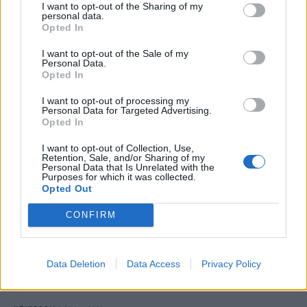
ρυθμό των προσλήψεών της
I want to opt-out of the Sharing of my
personal data.
Opted In
NEWSROOM
/
29 Ιαν 2026
I want to opt-out of the Sale of my
Personal Data.
Opted In
I want to opt-out of processing my
Personal Data for Targeted Advertising.
Opted In
I want to opt-out of Collection, Use,
Retention, Sale, and/or Sharing of my
Personal Data that Is Unrelated with the
Purposes for which it was collected.
Opted Out
CONFIRM
ΤΕΧΝΟΛΟΓΙΑ
OpenAI: Θα αρχίσει να προβάλει
Data Deletion
Data Access
Privacy Policy
διαφημίσεις στο ChatGPT