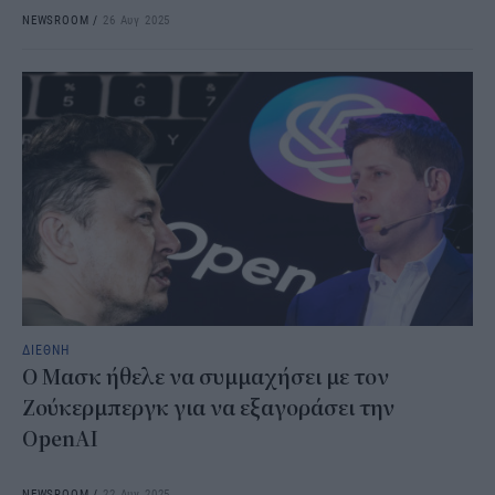
NEWSROOM
/
26 Αυγ 2025
ΔΙΕΘΝΗ
Ο Μασκ ήθελε να συμμαχήσει με τον
Ζούκερμπεργκ για να εξαγοράσει την
OpenAI
NEWSROOM
/
22 Αυγ 2025