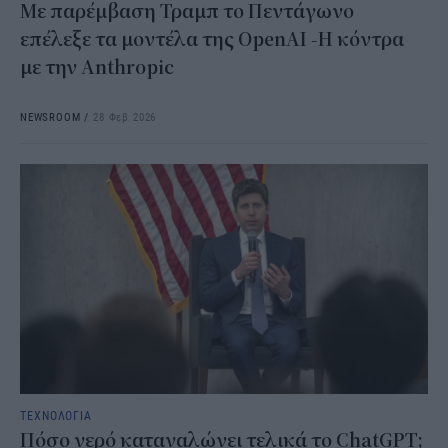
Με παρέμβαση Τραμπ το Πεντάγωνο
επέλεξε τα μοντέλα της OpenAI -H κόντρα
με την Anthropic
NEWSROOM
/
28 Φεβ 2026
ΤΕΧΝΟΛΟΓΙΑ
Πόσο νερό καταναλώνει τελικά το ChatGPT;