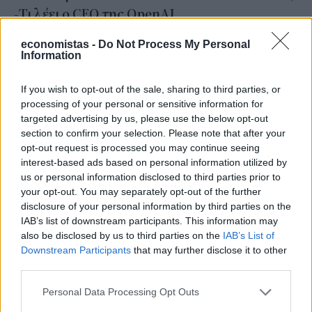
-Τι λέει ο CEO της OpenAI
economistas -
Do Not Process My Personal
NEWSROOM
/
24 Φεβ 2026
Information
If you wish to opt-out of the sale, sharing to third parties, or
processing of your personal or sensitive information for
targeted advertising by us, please use the below opt-out
section to confirm your selection. Please note that after your
opt-out request is processed you may continue seeing
interest-based ads based on personal information utilized by
us or personal information disclosed to third parties prior to
your opt-out. You may separately opt-out of the further
disclosure of your personal information by third parties on the
IAB’s list of downstream participants. This information may
also be disclosed by us to third parties on the
IAB’s List of
Downstream Participants
that may further disclose it to other
STORIES
third parties.
Ο Σαμ Άλτμαν δηλώνει ότι η OpenAI
σκοπεύει να «επιβραδύνει σημαντικά» τον
Personal Data Processing Opt Outs