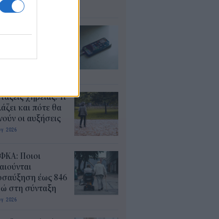
υγ 2026
 επηρεάζεται η
ταρία αν
σιμοποιείτε το
ητό ενώ φορτίζει
υγ 2026
τάξεις χηρείας: Τι
άζει και πότε θα
ούν οι αυξήσεις
υγ 2026
ΦΚΑ: Ποιοι
αιούνται
οσαύξηση έως 846
ρώ στη σύνταξη
υγ 2026