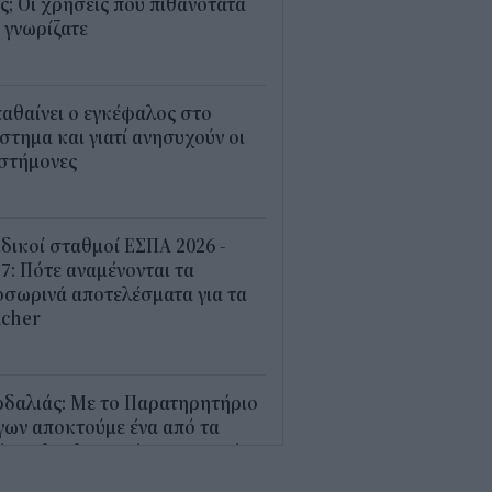
; Οι χρήσεις που πιθανότατα
 γνωρίζατε
0
παθαίνει ο εγκέφαλος στο
στημα και γιατί ανησυχούν οι
ιστήμονες
5
δικοί σταθμοί ΕΣΠΑ 2026 -
7: Πότε αναμένονται τα
σωρινά αποτελέσματα για τα
ucher
0
ρδαλιάς: Με το Παρατηρητήριο
γων αποκτούμε ένα από τα
ώτα ολοκληρωμένα ψηφιακά
γαλεία στην Ευρώπη