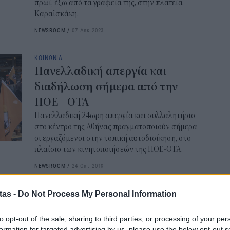
πρωί, έξω από τα γραφεία της, στην πλατεία
11:2
Καραϊσκάκη.
NEWSROOM
/
07 Δεκ 2023
ΟΠ
της
min
ΚΟΙΝΩΝΙΑ
Πανελλαδική απεργία και
11:0
διαδήλωση σήμερα από την
Κάρ
ΠΟΕ - ΟΤΑ
ενε
Πανελλαδική 24ωρη απεργία και συλλαλητήριο
Αυ
στο κέντρο της Αθήνας πραγματοποιούν σήμερα
10:4
οι εργαζόμενοι στην τοπική αυτοδιοίκηση, στο
πλαίσιο των κινητοποιήσεών της ΠΟΕ-ΟΤΑ.
Για
NEWSROOM
/
24 Οκτ 2019
χω
10:2
ΚΟΙΝΩΝΙΑ
tas -
Do Not Process My Personal Information
Νέα 48ωρη απεργία της ΠΟΕ-
Πο
προ
to opt-out of the sale, sharing to third parties, or processing of your per
ΟΤΑ κατά του αναπτυξιακού
formation for targeted advertising by us, please use the below opt-out s