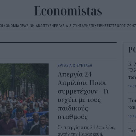
ΟΙΚΟΝΟΜΙΑ
ΠΡΑΣΙΝΗ ΑΝΑΠΤΥΞΗ
ΕΡΓΑΣΙΑ & ΣΥΝΤΑΞΗ
ΕΠΙΧΕΙΡΗΣΕΙΣ
ΤΡΟΠΟΣ ΖΩΗ
Main
navigation
Ρ
Κ. 
ΕΡΓΑΣΙΑ & ΣΥΝΤΑΞΗ
Ελλ
Απεργία 24
τω
Απριλίου: Ποιοι
14:0
συμμετέχουν - Τι
ισχύει με τους
Ποι
παιδικούς
και
σταθμούς
13:4
Σε απεργία στις 24 Απριλίου,
Για
αυτήν την Παρασκευή,