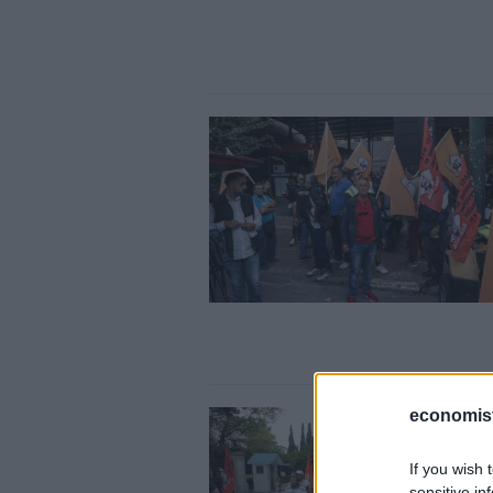
economis
If you wish 
sensitive in