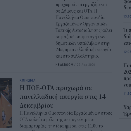
φως
προχωρούν οι εργαζόμενοι
δεν
σε Δήμους και ΟΤΑ. Η
13:1
Πανελλήνια Ομοσπονδία
Εργαζομένων Οργανισμών
Τι 
Τοπικής Αυτοδιοίκησης καλεί
διά
σε μαζική συμμετοχή των
επ
δημοτικών υπαλλήλων στην
24ωρη πανελλαδική απεργία
12:2
και στο συλλαλητήριο.
NEWSROOM
/
22 Απρ 2026
Παι
202
προ
ΚΟΙΝΩΝΙΑ
vo
Η ΠΟΕ-ΟΤΑ προχωρά σε
11:5
πανελλαδική απεργία στις 14
Δεκεμβρίου
Χα
Η Πανελλήνια Ομοσπονδία Εργαζομένων στους
Έρ
ΟΤΑ καλεί τα μέλη της σε συγκέντρωση
πρ
διαμαρτυρίας, την ίδια ημέρα, στις 11.00 το
ερ