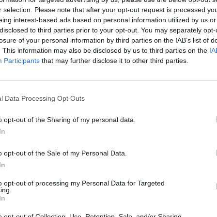
χωρ
νομοσχεδίου
r selection. Please note that after your opt-out request is processed y
Ποι
Στην απεργία μετέχουν οι εργαζόμενοι στις
eing interest-based ads based on personal information utilized by us or
09:4
disclosed to third parties prior to your opt-out. You may separately opt-
υπηρεσίες καθαριότητας, πρασίνου και
losure of your personal information by third parties on the IAB’s list of
ηλεκτροφωτισμού των δήμων, οι οποίοι
. This information may also be disclosed by us to third parties on the
IA
διαμαρτύρονται για διατάξεις του
Participants
that may further disclose it to other third parties.
αναπτυξιακού πολυνομοσχεδίου.
NEWSROOM
/
22 Οκτ 2019
Δ
l Data Processing Opt Outs
ΚΟΙΝΩΝΙΑ
Έφ
ΠΟΕ-ΟΤΑ: Αρνητικές οι
o opt-out of the Sharing of my personal data.
τω
επιπτώσεις του αρ. 179 του
In
μι
αναπτυξιακού
04 Α
o opt-out of the Sale of my Personal Data.
Με το εν λόγω άρθρο δίνεται το δικαίωμα στους
In
δημάρχους να εκχωρούν τις υπηρεσίες
Συν
καθαριότητας, ηλεκτροφωτισμού και πρασίνου.
μπο
to opt-out of processing my Personal Data for Targeted
ing.
αν
NEWSROOM
/
18 Οκτ 2019
In
20.
πρέ
o opt-out of Collection, Use, Retention, Sale, and/or Sharing