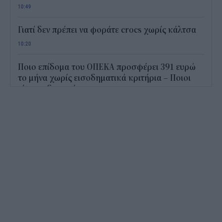
10:49
Γιατί δεν πρέπει να φοράτε crocs χωρίς κάλτσα
10:20
Ποιο επίδομα του ΟΠΕΚΑ προσφέρει 391 ευρώ
το μήνα χωρίς εισοδηματικά κριτήρια – Ποιοι
είναι οι δικαιούχοι
09:45
Metlen: Ρεκόρ εξαμήνου με EBITDA 550 εκατ.
ευρώ και στόχο έως 1,15 δισ.
09:15
Διορισμοί εκπαιδευτικών 2026: Πότε βγαίνουν τα
ονόματα και τι πρέπει να προσέξουν οι
υποψήφιοι
09:06