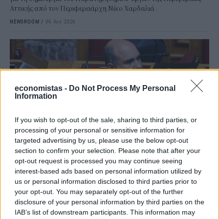
Αττικής από τον Περιφερειάρχη Νίκο Χαρδαλιά .
NEWSROOM
/
06 Αυγ 2026
economistas -
Do Not Process My Personal
Information
If you wish to opt-out of the sale, sharing to third parties, or
processing of your personal or sensitive information for
targeted advertising by us, please use the below opt-out
section to confirm your selection. Please note that after your
ΠΟΛΙΤΙΚΗ
opt-out request is processed you may continue seeing
Μαρκόπουλος: Επαφές με παραγωγικούς
interest-based ads based on personal information utilized by
us or personal information disclosed to third parties prior to
φορείς της Μακεδονίας με φόντο τη ΔΕΘ
your opt-out. You may separately opt-out of the further
Σειρά συναντήσεων με εκπροσώπους της αγοράς, των
disclosure of your personal information by third parties on the
επιμελητηρίων και της τοπικής κοινωνίας σε Κεντρική και Δυτική
IAB’s list of downstream participants. This information may