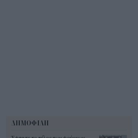
Τουρισμός για Όλους 2026-2027: Ποια ΑΦΜ
υποβάλουν αίτηση σήμερα (6/8)
08:40
ΔΗΜΟΦΙΛΗ