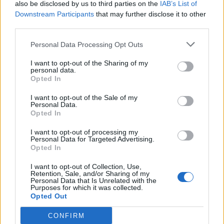
Μακεδονία είχε ο υφυπουργός Εθνικής Οικονομίας και
also be disclosed by us to third parties on the
IAB’s List of
Οικονομικών, αρμόδιος για τη φορολογική πολιτική, Δημήτρης
Downstream Participants
that may further disclose it to other
Μαρκόπουλος. Οι επαφές πραγματοποιήθηκαν στο πλαίσιο του
third parties.
διαλόγου με τους παραγωγικούς και επαγγελματικούς φορείς πριν
από τη Διεθνή Έκθεση Θεσσαλονίκης.
Personal Data Processing Opt Outs
NEWSROOM
/
04 Αυγ 2026
I want to opt-out of the Sharing of my
personal data.
Opted In
I want to opt-out of the Sale of my
Personal Data.
Opted In
I want to opt-out of processing my
Personal Data for Targeted Advertising.
Opted In
I want to opt-out of Collection, Use,
Retention, Sale, and/or Sharing of my
Personal Data that Is Unrelated with the
Purposes for which it was collected.
ΠΟΛΙΤΙΚΗ
Opted Out
Μητσοτάκης: Εξαντλούμε την τετραετία –
CONFIRM
Χωρίς πρόωρες κάλπες το φθινόπωρο