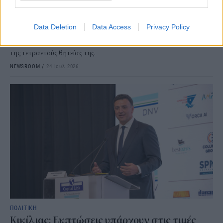
Σε συνέντευξή του στον τηλεοπτικό σταθμό OPEN, ο Κυριάκος
Μητσοτάκης ξεκαθάρισε πως δεν πρόκειται να στηθούν κάλπες
Data Deletion
Data Access
Privacy Policy
το ερχόμενο φθινόπωρο, διαβεβαιώνοντας παράλληλα ότι η
κυβέρνηση θα ολοκληρώσει κανονικά το έργο της μέχρι τη λήξη
της τετραετούς θητείας της.
NEWSROOM
/
24 Ιουλ 2026
ΠΟΛΙΤΙΚΗ
Κικίλιας: Εκπτώσεις υπάρχουν στις τιμές