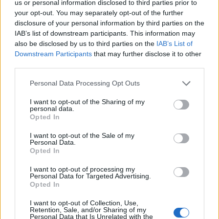
ΠΟΛΙΤΙΚΗ
us or personal information disclosed to third parties prior to
Δημόσιο: Άκυρες από 1η Οκτωβρίου οι
your opt-out. You may separately opt-out of the further
disclosure of your personal information by third parties on the
εγκύκλιοι που δεν αναρτώνται online
IAB’s list of downstream participants. This information may
Από την 1η Οκτωβρίου 2026 αλλάζει ο τρόπος με τον οποίο
also be disclosed by us to third parties on the
IAB’s List of
τίθενται σε ισχύ οι εγκύκλιοι του Δημοσίου, καθώς όσες δεν
Downstream Participants
that may further disclose it to other
αναρτώνται στις ιστοσελίδες των φορέων που τις εκδίδουν θα
third parties.
θεωρούνται άκυρες.
Personal Data Processing Opt Outs
NEWSROOM
/
07 Αυγ 2026
I want to opt-out of the Sharing of my
personal data.
Opted In
I want to opt-out of the Sale of my
Personal Data.
Opted In
I want to opt-out of processing my
Personal Data for Targeted Advertising.
Opted In
I want to opt-out of Collection, Use,
Retention, Sale, and/or Sharing of my
Personal Data that Is Unrelated with the