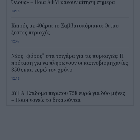
Όλους» – Ποια ΑΦΜ κάνουν αίτηση σήμερα
13:15
Καιρός με 40άρια το Σαββατοκύριακο: Οι πιο
ζεστές περιοχές
12:47
Νέος "φόρος" στα τσιγάρα για τις πυρκαγιές: Η
πρόταση για να πληρώνουν οι καπνοβιομηχανίες
350 εκατ. ευρώ τον χρόνο
12:15
ΔΥΠΑ: Επίδομα περίπου 758 ευρώ για δύο μήνες
– Ποιοι γονείς το δικαιούνται
11:34
Ηλεκτρονικό "μάτι" σαρώνει τις παραλίες- Τι
έδειξαν οι έλεγχοι
11:09