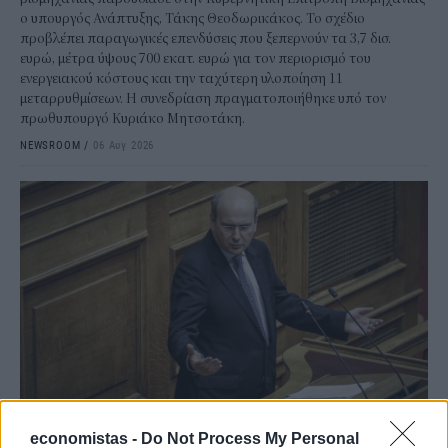
ο υπουργός Ανάπτυξης, Τάκης Θεοδωρικάκος. Το σχέδιο
προβλέπει παραγωγικές επενδύσεις που ξεπερνούν τα 3,7 δισ.
ευρώ, μέτρα ύψους 700 εκατ. ευρώ για τον περιορισμό του
ενεργειακού κόστους και την ταχύτερη υλοποίηση 11
μεταρρυθμίσεων. Η συνεδρίαση πραγματοποιήθηκε υπό τον
πρωθυπουργό Κυριάκο Μητσοτάκη.
NEWSROOM
/
06 Αυγ 2026
ΠΟΛΙΤΙΚΗ
economistas -
Do Not Process My Personal