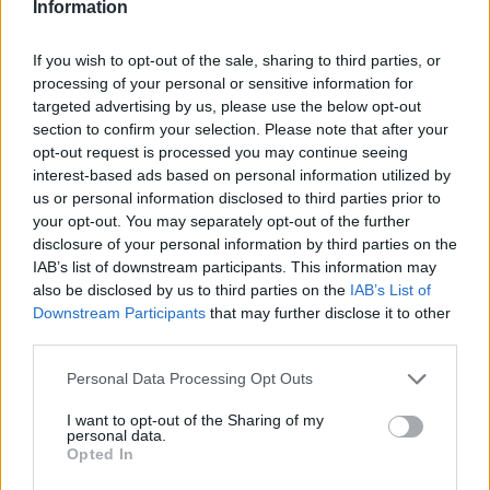
Κ. Χατζηδάκης για καλώδιο Ελλάδας -
Information
Κύπρου: Στον κάλαθο των αχρήστων οι
If you wish to opt-out of the sale, sharing to third parties, or
αμφισβητήσεις
processing of your personal or sensitive information for
Ο αντιπρόεδρος της κυβέρνησης Κωστής
targeted advertising by us, please use the below opt-out
Χατζηδάκης τοποθετήθηκε για τη χθεσινή συμφωνία μεταξύ του
section to confirm your selection. Please note that after your
ΑΔΜΗΕ και της γαλλικής εταιρείας Meridiam σχετικά με τη
opt-out request is processed you may continue seeing
συμμετοχή της στο έργο της ηλεκτρικής διασύνδεσης Ελλάδας–
interest-based ads based on personal information utilized by
Κύπρου (GSI).
us or personal information disclosed to third parties prior to
NEWSROOM
/
06 Αυγ 2026
your opt-out. You may separately opt-out of the further
disclosure of your personal information by third parties on the
IAB’s list of downstream participants. This information may
also be disclosed by us to third parties on the
IAB’s List of
Downstream Participants
that may further disclose it to other
third parties.
Personal Data Processing Opt Outs
I want to opt-out of the Sharing of my
personal data.
Opted In