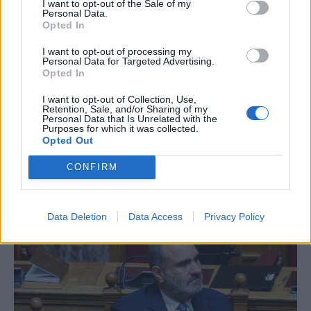
I want to opt-out of the Sale of my
Personal Data.
ΠΟΛΙΤΙΚΗ
Opted In
Χαρδαλιάς: Με το Παρατηρητήριο Έργων
I want to opt-out of processing my
αποκτούμε ένα από τα πρώτα
Personal Data for Targeted Advertising.
Opted In
ολοκληρωμένα ψηφιακά εργαλεία στην
Ευρώπη
I want to opt-out of Collection, Use,
Retention, Sale, and/or Sharing of my
Ένα από τα πιο καινοτόμα ψηφιακά εργαλεία για την ενίσχυση της
Personal Data that Is Unrelated with the
Purposes for which it was collected.
διαφάνειας και την επιτάχυνση της υλοποίησης των
Opted Out
μητροπολιτικών έργων σε ολόκληρο το Λεκανοπέδιο περνά πλέον
από τον σχεδιασμό στην πράξη, μετά την υπογραφή της σύμβασης
CONFIRM
για τη δημιουργία του Παρατηρητηρίου Έργων της Περιφέρειας
Αττικής από τον Περιφερειάρχη Νίκο Χαρδαλιά .
NEWSROOM
/
06 Αυγ 2026
Data Deletion
Data Access
Privacy Policy