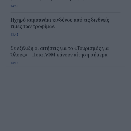
14:55
Ηχηρό καμπανάκι κινδύνου από τις διεθνείς
τιμές των τροφίμων
13:45
Σε εξέλιξη οι αιτήσεις για το «Τουρισμός για
Όλους» – Ποια ΑΦΜ κάνουν αίτηση σήμερα
13:15
Καιρός με 40άρια το Σαββατοκύριακο: Οι πιο
ζεστές περιοχές
12:47
Νέος "φόρος" στα τσιγάρα για τις πυρκαγιές: Η
πρόταση για να πληρώνουν οι καπνοβιομηχανίες
350 εκατ. ευρώ τον χρόνο
12:15