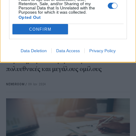
Retention, Sale, and/or Sharing of my
Personal Data that Is Unrelated with the
Purposes for which it was collected.
Opted Out
CONFIRM
ΟΙΚΟΝΟΜΙΑ
Ο Χατζηδάκης παρουσίασε το σχέδιο για
Data Deletion
Data Access
Privacy Policy
συμπληρωματικό φόρο έως 15% σε
πολυεθνικές και μεγάλους ομίλους
NEWSROOM
/
09 Ιαν 2024