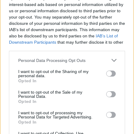
interest-based ads based on personal information utilized by
us or personal information disclosed to third parties prior to
your opt-out. You may separately opt-out of the further
disclosure of your personal information by third parties on the
IAB’s list of downstream participants. This information may
also be disclosed by us to third parties on the
IAB’s List of
Downstream Participants
that may further disclose it to other
third parties.
ΔΙΕΘΝΗ
Νταβός: Τέσσερις ευρωπαϊκές οργανώσεις
Personal Data Processing Opt Outs
καταγγέλλουν τα περιθώρια κέρδους των
I want to opt-out of the Sharing of my
πολυεθνικών
personal data.
Opted In
NEWSROOM
/
17 Ιαν 2024
I want to opt-out of the Sale of my
Personal Data.
Opted In
I want to opt-out of processing my
Personal Data for Targeted Advertising.
Opted In
I want to opt-out of Collection, Use,