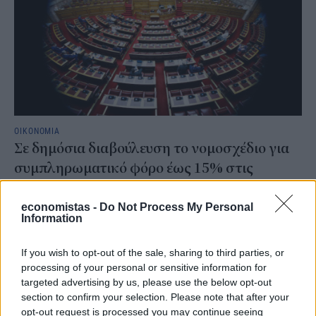
ΟΙΚΟΝΟΜΙΑ
Σε δημόσια διαβούλευση το νομοσχέδιο για
συμπληρωματικό φόρο έως 15% στις
πολυεθνικές και τους μεγάλους ομίλους
economistas -
Do Not Process My Personal
Information
NEWSROOM
/
23 Φεβ 2024
If you wish to opt-out of the sale, sharing to third parties, or
processing of your personal or sensitive information for
targeted advertising by us, please use the below opt-out
section to confirm your selection. Please note that after your
opt-out request is processed you may continue seeing