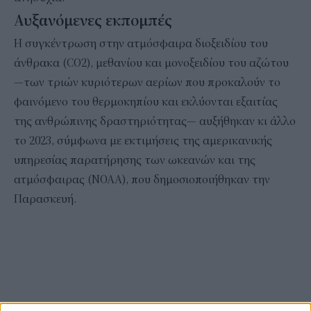
Αυξανόμενες εκπομπές
Η συγκέντρωση στην ατμόσφαιρα διοξειδίου του
άνθρακα (CO2), μεθανίου και μονοξειδίου του αζώτου
—των τριών κυριότερων αερίων που προκαλούν το
φαινόμενο του θερμοκηπίου και εκλύονται εξαιτίας
της ανθρώπινης δραστηριότητας— αυξήθηκαν κι άλλο
το 2023, σύμφωνα με εκτιμήσεις της αμερικανικής
υπηρεσίας παρατήρησης των ωκεανών και της
ατμόσφαιρας (NOAA), που δημοσιοποιήθηκαν την
Παρασκευή.