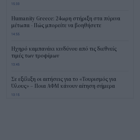
15:33
Humanity Greece: 24ωρη στήριξη στα πύρινα
μέτωπα - Πώς μπορείτε να βοηθήσετε
14:55
Ηχηρό καμπανάκι κινδύνου από τις διεθνείς
τιμές των τροφίμων
13:45
Σε εξέλιξη οι αιτήσεις για το «Τουρισμός για
Όλους» – Ποια ΑΦΜ κάνουν αίτηση σήμερα
13:15
Καιρός με 40άρια το Σαββατοκύριακο: Οι πιο
ζεστές περιοχές
12:47
Νέος "φόρος" στα τσιγάρα για τις πυρκαγιές: Η