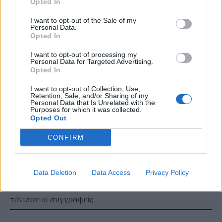
Opted In
Η συγκέντρωση CO2 έφθασε κατά μέσο όρο τα 419,3
I want to opt-out of the Sale of my
μέρη ανά εκατομμύριο (ppm) το 2023, με άλλα λόγια
Personal Data.
Opted In
αυξήθηκε κατά 2,8 ppm σε σύγκριση με το 2022.
I want to opt-out of processing my
Σύμφωνα με το πρόγραμμα Carbon Monitor, ωστόσο,
Personal Data for Targeted Advertising.
Opted In
οι παγκόσμιες εκλύσεις CO2 το 2023 δεν αυξήθηκαν
παρά κατά 0,1% σε σχέση με το 2022, φθάνοντας τους
I want to opt-out of Collection, Use,
Retention, Sale, and/or Sharing of my
35,8 γιγατόνους.
Personal Data that Is Unrelated with the
Purposes for which it was collected.
Αν και αυτές οι εκτιμήσεις αφήνουν να εννοηθεί πως οι
Opted Out
ανθρωπογενείς εκπομπές πιθανόν έχουν
CONFIRM
επιπεδοποιηθεί, αποτελούν ωστόσο «το 10% από το
66,7% του προϋπολογισμού του διοξειδίου του
άνθρακα που απομένει για να περιοριστεί η αύξηση
Data Deletion
Data Access
Privacy Policy
της θερμοκρασίας (του πλανήτη) στον 1,5° Κελσίου»,
τόνισαν οι συγγραφείς.