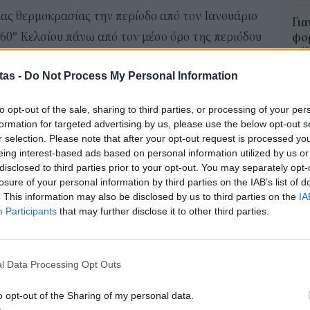
ας θερμοκρασίας την περίοδο από τον Ιανουάριο
Για
,60° Κελσίου πάνω από τον μέσο όρο της περιόδου
φορ
κά
 από την περίοδο αναφοράς της προβιομηχανικής
06 Α
tas -
Do Not Process My Personal Information
μα αρχίσει να θερμαίνεται με διάρκεια εξαιτίας
 κατά την υπηρεσία.
Συν
to opt-out of the sale, sharing to third parties, or processing of your per
μπο
ρμοκρασίας πανομοιότυπο με αυτό του 2023, εν
formation for targeted advertising by us, please use the below opt-out s
αν
r selection. Please note that after your opt-out request is processed y
 Δεκέμβριο και του ετήσιου απολογισμού, που
20.
eing interest-based ads based on personal information utilized by us or
άθρο των υψηλότερων θερμοκρασιών, μετά το
πρέ
disclosed to third parties prior to your opt-out. You may separately opt-
losure of your personal information by third parties on the IAB’s list of
04 Α
. This information may also be disclosed by us to third parties on the
IA
ύθμιση κάνει τα ακραία μετεωρολογικά
Participants
that may further disclose it to other third parties.
e-Ε
α και καταστροφικότερα. Ο Νοέμβριος
δικ
πρ
ολογικά φαινόμενα, ιδίως τους τροπικούς
ευ
l Data Processing Opt Outs
ία, που προκάλεσαν καταστροφικές πλημμύρες
04 Α
απώλειες», εξηγεί ο Κοπέρνικος.
o opt-out of the Sharing of my personal data.