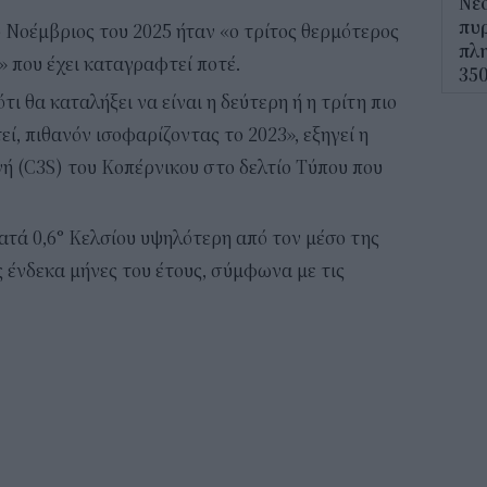
Νέο
πυρ
 Νοέμβριος του 2025 ήταν «ο τρίτος θερμότερος
πλη
 που έχει καταγραφτεί ποτέ.
350
τι θα καταλήξει να είναι η δεύτερη ή η τρίτη πιο
12:1
ί, πιθανόν ισοφαρίζοντας το 2023», εξηγεί η
ΔΥΠ
γή (C3S) του Κοπέρνικου στο δελτίο Τύπου που
για
δικ
τά 0,6° Κελσίου υψηλότερη από τον μέσο της
11:3
 ένδεκα μήνες του έτους, σύμφωνα με τις
Ηλε
παρ
11:0
Υπε
Χωρ
αλλ
επε