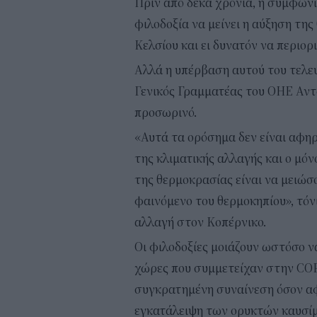
Πριν από δέκα χρόνια, η συμφωνί
φιλοδοξία να μείνει η αύξηση τη
Κελσίου και ει δυνατόν να περιορι
Αλλά η υπέρβαση αυτού του τελευ
Γενικός Γραμματέας του ΟΗΕ Αντό
προσωρινό.
«Αυτά τα ορόσημα δεν είναι αφ
της κλιματικής αλλαγής και ο μό
της θερμοκρασίας είναι να μειώσ
φαινόμενο του θερμοκηπίου», τόνι
αλλαγή στον Κοπέρνικο.
Οι φιλοδοξίες μοιάζουν ωστόσο ν
χώρες που συμμετείχαν στην COP
συγκρατημένη συναίνεση όσον αφο
εγκατάλειψη των ορυκτών καυσίμ