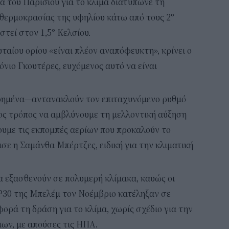
α του Παρισιού για το κλίμα διατύπωνε τη
ς θερμοκρασίας της υφηλίου κάτω από τους 2°
στεί στον 1,5° Κελσίου.
ταίου ορίου «είναι πλέον αναπόφευκτη», κρίνει ο
νιο Γκουτέρες, ευχόμενος αυτό να είναι
ηρημένα—αντανακλούν τον επιταχυνόμενο ρυθμό
νος τρόπος να αμβλύνουμε τη μελλοντική αύξηση
ουμε τις εκπομπές αερίων που προκαλούν το
σε η Σαμάνθα Μπέρτζες, ειδική για την κλιματική
α εξασθενούν σε πολυμερή κλίμακα, καυώς οι
30 της Μπελέμ τον Νοέμβριο κατέληξαν σε
ρά τη δράση για το κλίμα, χωρίς σχέδιο για την
ων, με απούσες τις ΗΠΑ.