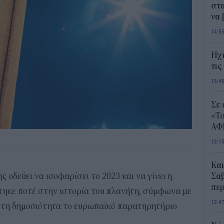
στα
να
14:5
Ηχ
τις
13:4
Σε 
«Το
ΑΦ
13:1
Και
 οδεύει να ισοφαρίσει το 2023 και να γίνει η
Σαβ
περ
ηκε ποτέ στην ιστορία του πλανήτη, σύμφωνα με
12:4
 στη δημοσιότητα το ευρωπαϊκό παρατηρητήριο