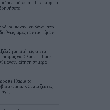
 πύρινα μέτωπα - Πώς μπορείτε
 βοηθήσετε
5
ηρό καμπανάκι κινδύνου από
 διεθνείς τιμές των τροφίμων
5
εξέλιξη οι αιτήσεις για το
υρισμός για Όλους» – Ποια
Μ κάνουν αίτηση σήμερα
5
ρός με 40άρια το
βατοκύριακο: Οι πιο ζεστές
ιοχές
7