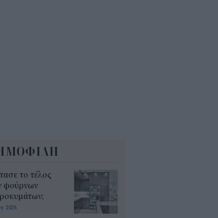
6
όσιο: Άκυρες από 1η
ωβρίου οι εγκύκλιοι που δεν
ρτώνται online
5
ΗΜΟΦΙΛΗ
τασε το τέλος
ν φούρνων
κροκυμάτων;
υγ 2026