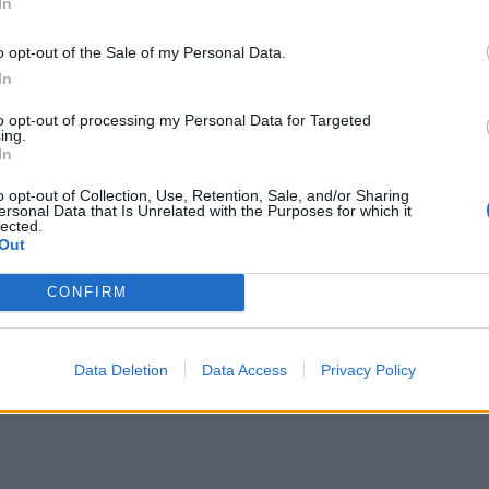
Εκπ
In
ήταν ο τρίτος πιο θερμός στην ιστορία, έπειτα από
(5/
με τη μέση θερμοκρασία στην επιφάνεια της
αιτ
o opt-out of the Sale of my Personal Data.
μόν
λσίου, ή αλλιώς να είναι 0,65° Κελσίου υψηλότερη
In
04 Α
91-2020.
to opt-out of processing my Personal Data for Targeted
ing.
,5° Κελσίου
Cas
In
SH
ωπαϊκού παρατηρητηρίου, ο μέσος όρος των
τα 
o opt-out of Collection, Use, Retention, Sale, and/or Sharing
ersonal Data that Is Unrelated with the Purposes for which it
 του 2023 και του 2025 μπορεί να υπερβεί το όριο
fra
lected.
Out
06 Α
ε την προβιομηχανική εποχή—για πρώτη φορά σε
CONFIRM
Data Deletion
Data Access
Privacy Policy