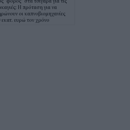
ς "φόρος" στα τσιγάρα για τις
καγιές: Η πρόταση για να
ρώνουν οι καπνοβιομηχανίες
 εκατ. ευρώ τον χρόνο
5
Α: Επίδομα περίπου 758 ευρώ
 δύο μήνες – Ποιοι γονείς το
αιούνται
4
κτρονικό "μάτι" σαρώνει τις
αλίες- Τι έδειξαν οι έλεγχοι
9
γράφη το νέο Ειδικό
οταξικό για τον Τουρισμό: Τι
άζει για ξενοδοχεία, νησιά και
νδύσεις