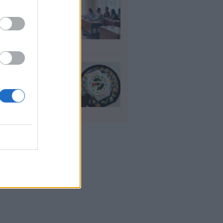
αιδευτικοί: Αύριο
8) ξεκινούν οι
ήσεις για 5.017
ιμους διορισμούς
υγ 2026
io: Το νέο G-
OCK Pokémon για
30 χρόνια του
nchise
υγ 2026