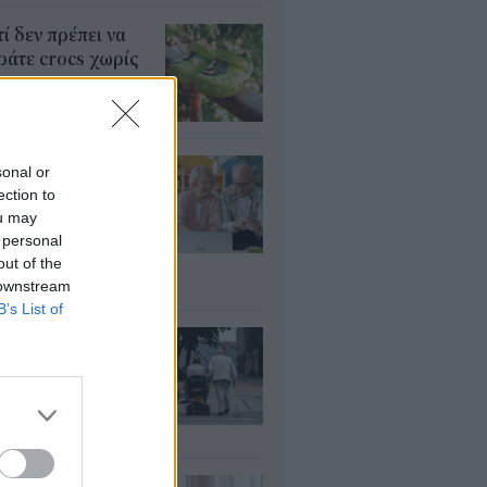
τί δεν πρέπει να
άτε crocs χωρίς
λτσα
υγ 2026
τάξεις: Ποιοι
sonal or
ρεί να λάβουν
ection to
αδρομικά έως
ou may
000 ευρώ – Τι
 personal
πει να ελέγξουν
out of the
 downstream
υγ 2026
B’s List of
ΦΚΑ: Ποιοι
αιούνται
οσαύξηση έως 846
ρώ στη σύνταξη
υγ 2026