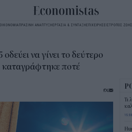
ΟΙΚΟΝΟΜΙΑ
ΠΡΑΣΙΝΗ ΑΝΑΠΤΥΞΗ
ΕΡΓΑΣΙΑ & ΣΥΝΤΑΞΗ
ΕΠΙΧΕΙΡΗΣΕΙΣ
ΤΡΟΠΟΣ ΖΩΗ
Main
navigation
 οδεύει να γίνει το δεύτερο
υ καταγράφτηκε ποτέ
Ρ
Τι 
καλ
15:3
Hum