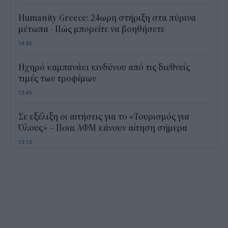
Humanity Greece: 24ωρη στήριξη στα πύρινα
μέτωπα - Πώς μπορείτε να βοηθήσετε
14:55
Ηχηρό καμπανάκι κινδύνου από τις διεθνείς
τιμές των τροφίμων
13:45
Σε εξέλιξη οι αιτήσεις για το «Τουρισμός για
Όλους» – Ποια ΑΦΜ κάνουν αίτηση σήμερα
13:15
Καιρός με 40άρια το Σαββατοκύριακο: Οι πιο
ζεστές περιοχές
12:47
Νέος "φόρος" στα τσιγάρα για τις πυρκαγιές: Η
πρόταση για να πληρώνουν οι καπνοβιομηχανίες