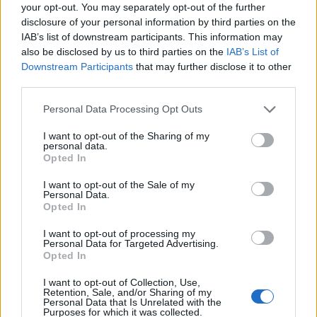
your opt-out. You may separately opt-out of the further
disclosure of your personal information by third parties on the
IAB’s list of downstream participants. This information may
also be disclosed by us to third parties on the
IAB’s List of
Downstream Participants
that may further disclose it to other
ΠΡΑΣΙΝΗ ΑΝΑΠΤΥΞΗ
third parties.
Η νευρικότητα στον Περσικό και τις διεθνείς
Personal Data Processing Opt Outs
αγορές κρατά ψηλά τις τιμές των καυσίμων
Με το... σταγονόμετρο γίνονται οι όποιες μειώσεις των λιανικών
I want to opt-out of the Sharing of my
personal data.
τιμών των καυσίμων, καθώς οι παλινωδίες στο μέτωπο του
Opted In
Περσικού επιτείνουν-παρατείνουν τη νευρικότητα και
απομακρύνουν την επιστροφή στην όποια κανονικότητα.
I want to opt-out of the Sale of my
Personal Data.
ΓΙΩΡΓΟΣ ΠΑΠΠΟΥΣ
/
07 Αυγ 2026
Opted In
I want to opt-out of processing my
Personal Data for Targeted Advertising.
Opted In
I want to opt-out of Collection, Use,
Retention, Sale, and/or Sharing of my
Personal Data that Is Unrelated with the
Purposes for which it was collected.