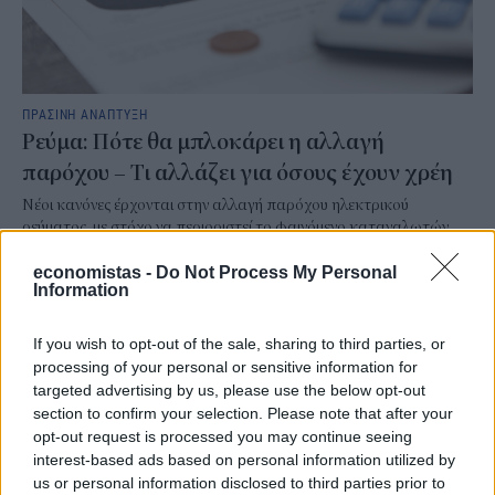
ΠΡΑΣΙΝΗ ΑΝΑΠΤΥΞΗ
Ρεύμα: Πότε θα μπλοκάρει η αλλαγή
παρόχου – Τι αλλάζει για όσους έχουν χρέη
Νέοι κανόνες έρχονται στην αλλαγή παρόχου ηλεκτρικού
ρεύματος, με στόχο να περιοριστεί το φαινόμενο καταναλωτών
που μετακινούνται από εταιρεία σε εταιρεία αφήνοντας πίσω
ανεξόφλητες οφειλές.
economistas -
Do Not Process My Personal
Information
NEWSROOM
/
07 Αυγ 2026
If you wish to opt-out of the sale, sharing to third parties, or
processing of your personal or sensitive information for
targeted advertising by us, please use the below opt-out
section to confirm your selection. Please note that after your
opt-out request is processed you may continue seeing
interest-based ads based on personal information utilized by
us or personal information disclosed to third parties prior to