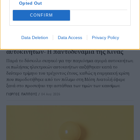
Opted Out
CONFIRM
ΠΡΑΣΙΝΗ ΑΝΑΠΤΥΞΗ
Data Deletion
Data Access
Privacy Policy
“Έκρηξη” στις πωλήσεις ηλεκτρικών
αυτοκινήτων- Η παντοδυναμία της Κίνας
Παρά το δύσκολο σκηνικό για την παγκόσμια αγορά αυτοκινήτων,
οι πωλήσεις ηλεκτρικών αυτοκινήτων αυξήθηκαν κατά το
δεύτερο τρίμηνο του τρέχοντος έτους, καθώς η ενεργειακή κρίση
που πυροδοτήθηκε από τον πόλεμο στη Μέση Ανατολή έφερε
ξανά στο προσκήνιο την αστάθεια των τιμών των καυσίμων.
ΓΙΩΡΓΟΣ ΠΑΠΠΟΥΣ
/
04 Αυγ 2026