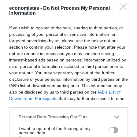
Η Ελλάδα σήμερα ανταγωνίζεται χώρες όπως η
economistas -
Do Not Process My Personal
Ισπανία, η Πορτογαλία, η Κύπρος, η Βουλγαρία, η
Information
Ρουμανία και η Ιταλία για την προσέλκυση
If you wish to opt-out of the sale, sharing to third parties, or
επενδυτικών κεφαλαίων. Σύμφωνα με στοιχεία του
processing of your personal or sensitive information for
2023, η Ελλάδα κατέγραψε 7.752 αιτήσεις Golden Visa,
targeted advertising by us, please use the below opt-out
κατακτώντας την πρώτη θέση παγκοσμίως σε ζήτηση
section to confirm your selection. Please note that after your
opt-out request is processed you may continue seeing
για πρόγραμμα διαμονής μέσω επένδυσης.
interest-based ads based on personal information utilized by
Αντί λοιπόν να καταργήσουμε ένα εργαλείο που
us or personal information disclosed to third parties prior to
your opt-out. You may separately opt-out of the further
συμβάλει στην αναζωογόνηση των πόλεών μας,
disclosure of your personal information by third parties on the
μπορούμε να το ενισχύσουμε, ώστε να εξυπηρετεί
IAB’s list of downstream participants. This information may
ταυτόχρονα την ανάπτυξη και την κοινωνική συνοχή.
also be disclosed by us to third parties on the
IAB’s List of
Downstream Participants
that may further disclose it to other
Η αντιμετώπιση της στεγαστικής κρίσης στους
third parties.
Έλληνες πολίτες είναι απολύτως αναγκαία. Όμως, η
Personal Data Processing Opt Outs
Golden Visa δεν είναι το πρόβλημα.»
I want to opt-out of the Sharing of my
personal data.
Ακολουθήστε το
στο
Google News
και