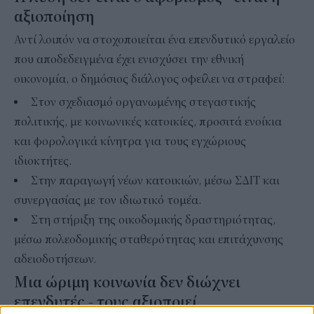
αξιοποίηση
Αντί λοιπόν να στοχοποιείται ένα επενδυτικό εργαλείο
που αποδεδειγμένα έχει ενισχύσει την εθνική
οικονομία, ο δημόσιος διάλογος οφείλει να στραφεί:
Στον σχεδιασμό οργανωμένης στεγαστικής
πολιτικής, με κοινωνικές κατοικίες, προσιτά ενοίκια
και φορολογικά κίνητρα για τους εγχώριους
ιδιοκτήτες.
Στην παραγωγή νέων κατοικιών, μέσω ΣΔΙΤ και
συνεργασίας με τον ιδιωτικό τομέα.
Στη στήριξη της οικοδομικής δραστηριότητας,
μέσω πολεοδομικής σταθερότητας και επιτάχυνσης
αδειοδοτήσεων.
Μια ώριμη κοινωνία δεν διώχνει
επενδυτές - τους αξιοποιεί