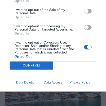
Opted In
μάθετε πρώτοι όλες τις ειδήσεις
I want to opt-out of the Sale of my
Personal Data.
Δείτε όλες τις τελευταίες
Ειδήσεις
από την Ελλάδα και
Opted In
τον Κόσμο, στο
I want to opt-out of processing my
Personal Data for Targeted Advertising.
Opted In
TAGS
I want to opt-out of Collection, Use,
ΣΑΕΕ
golden visa
Ακίνητα
Retention, Sale, and/or Sharing of my
Personal Data that Is Unrelated with the
Purposes for which it was collected.
Opted Out
ΣΧΕΤΙΚΑ
CONFIRM
Data Deletion
Data Access
Privacy Policy