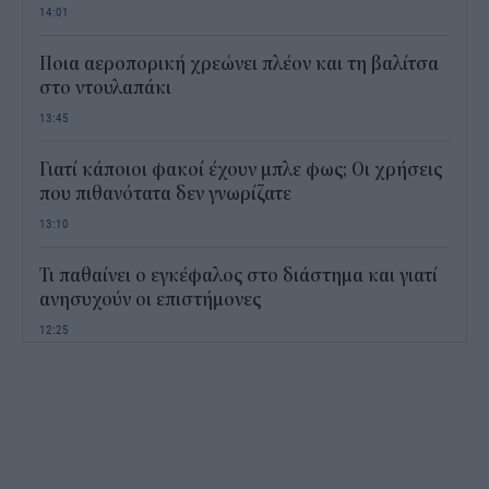
14:01
Ποια αεροπορική χρεώνει πλέον και τη βαλίτσα
στο ντουλαπάκι
13:45
Γιατί κάποιοι φακοί έχουν μπλε φως; Οι χρήσεις
που πιθανότατα δεν γνωρίζατε
13:10
Τι παθαίνει ο εγκέφαλος στο διάστημα και γιατί
ανησυχούν οι επιστήμονες
12:25
Παιδικοί σταθμοί ΕΣΠΑ 2026 - 2027: Πότε
αναμένονται τα προσωρινά αποτελέσματα για τα
voucher
11:50