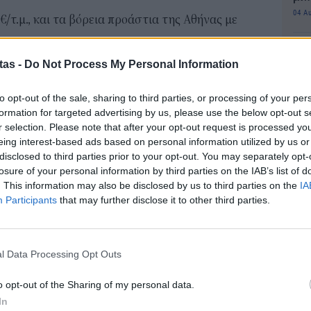
04 Α
€/τ.μ., και τα βόρεια προάστια της Αθήνας με
Συν
Χανιά (2.750 €/τ.μ.) ολοκληρώνουν την πρώτη
tas -
Do Not Process My Personal Information
μπο
αν
ομορφιά και ακίνητα υψηλών προδιαγραφών που
20.
to opt-out of the sale, sharing to third parties, or processing of your per
και διεθνείς αγοραστές.
πρέ
formation for targeted advertising by us, please use the below opt-out s
r selection. Please note that after your opt-out request is processed y
04 Α
Καβάλα
eing interest-based ads based on personal information utilized by us or
ιο ακριβές στην Ελλάδα, η έρευνα της Astons
disclosed to third parties prior to your opt-out. You may separately opt-
Για
losure of your personal information by third parties on the IAB’s list of
φορ
με τη μεγαλύτερη αναπτυξιακή δυναμική για
. This information may also be disclosed by us to third parties on the
IA
κά
Participants
that may further disclose it to other third parties.
06 Α
τερη αύξηση, με 36,3% ετησίως, κυρίως λόγω του
ρκους αγοραστές και επενδυτές, καθώς είναι η
e-Ε
l Data Processing Opt Outs
δικ
 στην Τουρκία.
πρ
o opt-out of the Sharing of my personal data.
 Θεσπρωτία και τα Χανιά (22,0%), καθώς και η
ευ
In
04 Α
ακινήτων να καταγράφουν από τις υψηλότερες