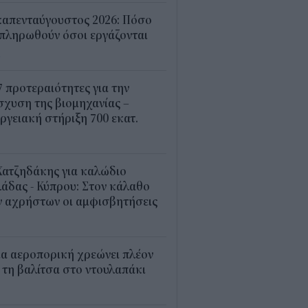
καπενταύγουστος 2026: Πόσο
πληρωθούν όσοι εργάζονται
4
7 προτεραιότητες για την
σχυση της βιομηχανίας –
ργειακή στήριξη 700 εκατ.
2
Χατζηδάκης για καλώδιο
άδας - Κύπρου: Στον κάλαθο
ν αχρήστων οι αμφισβητήσεις
1
α αεροπορική χρεώνει πλέον
 τη βαλίτσα στο ντουλαπάκι
5