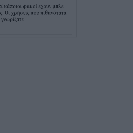
τί κάποιοι φακοί έχουν μπλε
; Οι χρήσεις που πιθανότατα
 γνωρίζατε
0
παθαίνει ο εγκέφαλος στο
στημα και γιατί ανησυχούν οι
ιστήμονες
5
δικοί σταθμοί ΕΣΠΑ 2026 -
7: Πότε αναμένονται τα
σωρινά αποτελέσματα για τα
ucher
0
ρδαλιάς: Με το Παρατηρητήριο
γων αποκτούμε ένα από τα