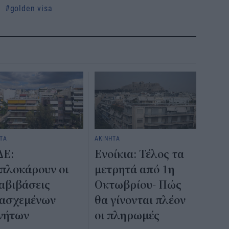
golden visa
ΤΑ
ΑΚΙΝΗΤΑ
ΔΕ:
Ενοίκια: Τέλος τα
πλοκάρουν οι
μετρητά από 1η
αβιβάσεις
Οκτωβρίου- Πώς
ασχεμένων
θα γίνονται πλέον
νήτων
οι πληρωμές