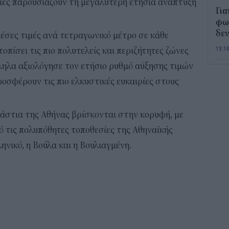
ποιες παρουσιάζουν τη μεγαλύτερη ετήσια ανάπτυξη
Για
φως
δεν
μέσες τιμές ανά τετραγωνικό μέτρο σε κάθε
13:1
οπίσει τις πιο πολυτελείς και περιζήτητες ζώνες
ληλα αξιολόγησε τον ετήσιο ρυθμό αύξησης τιμών
Τι 
προσφέρουν τις πιο ελκυστικές ευκαιρίες στους
διά
επ
12:2
ροάστια της Αθήνας βρίσκονται στην κορυφή, με
πό τις πολυπόθητες τοποθεσίες της Αθηναϊκής
Παι
ηνικό, η Βούλα και η Βουλιαγμένη.
202
προ
vo
11:5
Χα
Έρ