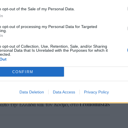
o opt-out of the Sale of my Personal Data.
Εκπ
In
ι σε ελκυστικούς επενδυτικούς προορισμούς με
(5/
αιτ
ές ακινήτων.
to opt-out of processing my Personal Data for Targeted
μόν
ing.
μμα Golden Visa συνεχίζει να διαδραματίζει
In
04 Α
θετικού κλίματος στην αγορά, ιδίως μέσω της
o opt-out of Collection, Use, Retention, Sale, and/or Sharing
Διο
ersonal Data that Is Unrelated with the Purposes for which it
ών ακινήτων σε κατοικίες. Αυτή η διαδρομή
lected.
εκπ
Out
ασφαλίσουν άδεια παραμονής από 250.000 €, ενώ
Πότ
ονό
ργία ποιοτικού αποθέματος κατοικιών, καθώς τα
CONFIRM
πρέ
ίζονται σε σύγχρονα διαμερίσματα.
οι 
06 Α
Data Deletion
Data Access
Privacy Policy
το
Google News
και μάθετε πρώτοι όλες τις ειδήσεις
από την Ελλάδα και τον Κόσμο, στο