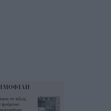
ώτα ολοκληρωμένα ψηφιακά
γαλεία στην Ευρώπη
7
ΕΚΕΠΕ: Άνοιξε η πλατφόρμα
 ΑΑΔΕ για ενισχύσεις de
imis ύψους 24,6 εκατ.
8
ΗΜΟΦΙΛΗ
τασε το τέλος
ν φούρνων
κροκυμάτων;