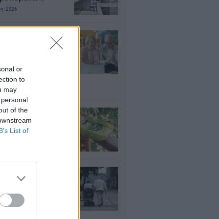
υγ 2026
τάξεις: Ποιοι
ρεί να λάβουν
αδρομικά έως
000 ευρώ – Τι
sonal or
πει να ελέγξουν
ection to
ou may
υγ 2026
 personal
out of the
τί δεν πρέπει να
 downstream
άτε crocs χωρίς
B’s List of
λτσα
υγ 2026
ΦΚΑ: Ποιοι
αιούνται
οσαύξηση έως 846
ρώ στη σύνταξη
υγ 2026