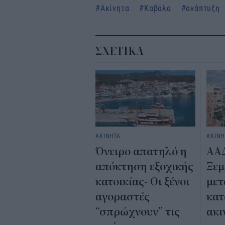
Ακίνητα
Καβάλα
ανάπτυξη
ΣΧΕΤΙΚΑ
ΑΚΙΝΗΤΑ
ΑΚΙΝΗ
Όνειρο απατηλό η
ΑΑ
απόκτηση εξοχικής
Ξεμ
κατοικίας- Οι ξένοι
μετ
αγοραστές
κατ
“σπρώχνουν” τις
ακι