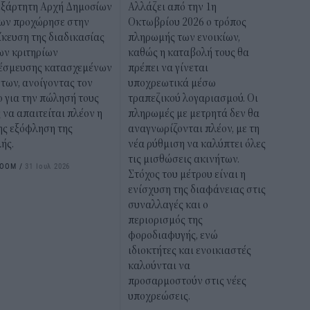
εξάρτητη Αρχή Δημοσίων
Αλλάζει από την 1η
ων προχώρησε στην
Οκτωβρίου 2026 ο τρόπος
ίκευση της διαδικασίας
πληρωμής των ενοικίων,
ων κριτηρίων
καθώς η καταβολή τους θα
έσμευσης κατασχεμένων
πρέπει να γίνεται
των, ανοίγοντας τον
υποχρεωτικά μέσω
 για την πώλησή τους
τραπεζικού λογαριασμού. Οι
 να απαιτείται πλέον η
πληρωμές με μετρητά δεν θα
ης εξόφληση της
αναγνωρίζονται πλέον, με τη
ής.
νέα ρύθμιση να καλύπτει όλες
τις μισθώσεις ακινήτων.
ROOM
/
31 Ιουλ 2026
Στόχος του μέτρου είναι η
ενίσχυση της διαφάνειας στις
συναλλαγές και ο
περιορισμός της
φοροδιαφυγής, ενώ
ιδιοκτήτες και ενοικιαστές
καλούνται να
προσαρμοστούν στις νέες
υποχρεώσεις.