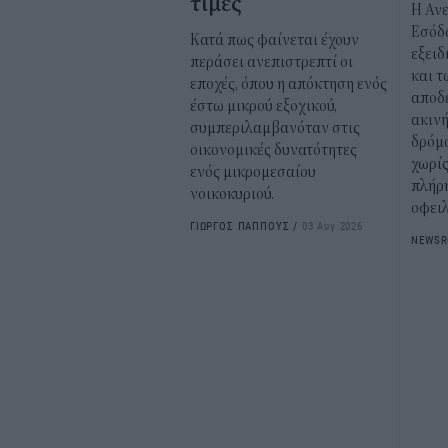
τιμές
Η Αν
Εσόδ
Κατά πως φαίνεται έχουν
εξειδ
περάσει ανεπιστρεπτί οι
και τ
εποχές, όπου η απόκτηση ενός
αποδ
έστω μικρού εξοχικού,
ακινή
συμπεριλαμβανόταν στις
δρόμο
οικονομικές δυνατότητες
χωρίς
ενός μικρομεσαίου
πλήρ
νοικοκυριού.
οφειλ
ΓΙΩΡΓΟΣ ΠΑΠΠΟΥΣ
/
03 Αυγ 2026
NEWS