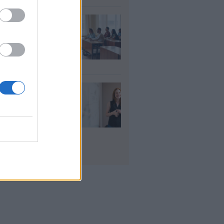
αιδευτικοί: Αύριο
8) ξεκινούν οι
ήσεις για 5.017
ιμους διορισμούς
υγ 2026
ρισμοί
αιδευτικών 2026:
ε βγαίνουν τα
ματα και τι
πει να προσέξουν
υποψήφιοι
υγ 2026