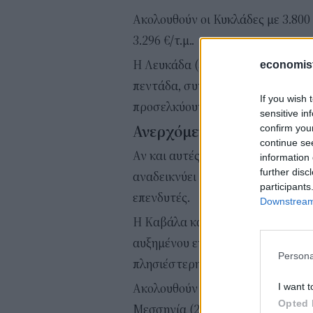
Ακολουθούν οι Κυκλάδες με 3.800 
3.296 €/τ.μ..
Η Λευκάδα (3.269 €/τ.μ.) και τα 
economis
πεντάδα, συνδυάζοντας φυσική 
If you wish 
προσελκύουν εύπορους εγχώριους 
sensitive in
confirm you
Ανερχόμενη «δύναμη» η 
continue se
Αν και αυτές οι αγορές είναι οι π
information 
further disc
αναδεικνύει επίσης τις περιοχές 
participants
επενδυτές.
Downstream 
Η Καβάλα καταγράφει την ισχυρό
αυξημένου ενδιαφέροντος από Τού
Persona
πλησιέστερη μεγάλη αστική πόλη
I want t
Ακολουθούν η Λευκάδα (22,3%), η
Opted 
Μεσσηνία (21,4%), με τις αξίες 