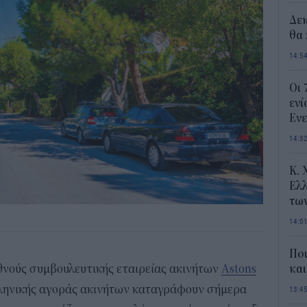
Δε
θα 
14:5
Οι 
ενί
Ενε
14:3
Κ. 
Ελλ
τω
14:0
Ποι
θνούς συμβουλευτικής εταιρείας ακινήτων
Astons
και
λληνικής αγοράς ακινήτων καταγράφουν σήμερα
13:4