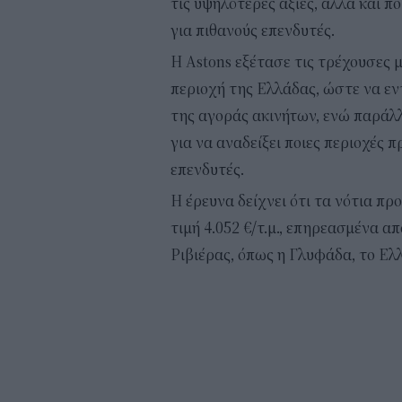
τις υψηλότερες αξίες, αλλά και 
για πιθανούς επενδυτές.
Η Astons εξέτασε τις τρέχουσες 
περιοχή της Ελλάδας, ώστε να εντ
της αγοράς ακινήτων, ενώ παράλ
για να αναδείξει ποιες περιοχές 
επενδυτές.
Η έρευνα δείχνει ότι τα νότια π
τιμή 4.052 €/τ.μ., επηρεασμένα α
Ριβιέρας, όπως η Γλυφάδα, το Ελλ