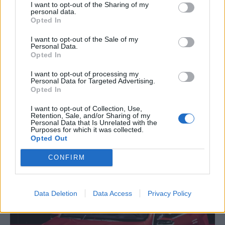
I want to opt-out of the Sharing of my
personal data.
Opted In
I want to opt-out of the Sale of my
Personal Data.
Opted In
I want to opt-out of processing my
Personal Data for Targeted Advertising.
Opted In
I want to opt-out of Collection, Use,
ΔΙΕΘΝΗ
Retention, Sale, and/or Sharing of my
Renault: Οι ελλείψεις τσιπ θα προκαλέσουν
Personal Data that Is Unrelated with the
Purposes for which it was collected.
διπλάσια μείωση της παραγωγής
Opted Out
CONFIRM
NEWSROOM
/
22 Οκτ 2021
Data Deletion
Data Access
Privacy Policy