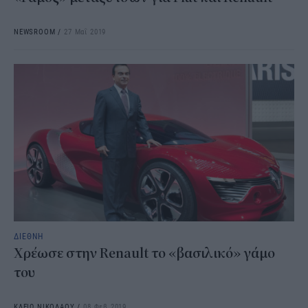
NEWSROOM
/
27 Μαΐ 2019
ΔΙΕΘΝΗ
Χρέωσε στην Renault το «βασιλικό» γάμο
του
ΚΛΕΙΩ ΝΙΚΟΛΑΟΥ
/
08 Φεβ 2019