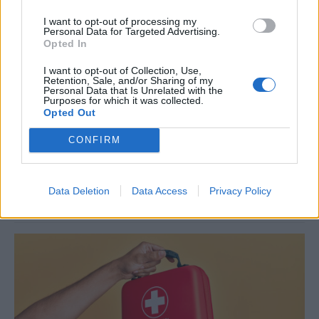
I want to opt-out of processing my
Personal Data for Targeted Advertising.
Opted In
STORIES
Maternal Instinct: Η πραγματική ιστορία
I want to opt-out of Collection, Use,
Retention, Sale, and/or Sharing of my
πίσω από το συγκλονιστικό ντοκιμαντέρ
Personal Data that Is Unrelated with the
Purposes for which it was collected.
του Netflix
Opted Out
Το ντοκιμαντέρ Maternal Instinct (Μητρικό Ένστικτο) του Netflix
CONFIRM
εξιστορεί μια από τις πιο ανατριχιαστικές εγκληματικές υποθέσεις
στις ΗΠΑ: τη δολοφονία της 21χρονης εγκύου Reagan Simmons-
Hancock από την Taylor Parker το 2020, προκειμένου η τελευταία
να κλέψει το αγέννητο μωρό της.
Data Deletion
Data Access
Privacy Policy
NEWSROOM
/
19 Ιουν 2026