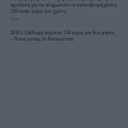
πρόταση για να πληρώνουν οι καπνοβιομηχανίες
350 εκατ. ευρώ τον χρόνο
12:15
ΔΥΠΑ: Επίδομα περίπου 758 ευρώ για δύο μήνες
– Ποιοι γονείς το δικαιούνται
11:34
Ηλεκτρονικό "μάτι" σαρώνει τις παραλίες- Τι
έδειξαν οι έλεγχοι
11:09
Υπεγράφη το νέο Ειδικό Χωροταξικό για τον
Τουρισμό: Τι αλλάζει για ξενοδοχεία, νησιά και
επενδύσεις
10:56
Δημόσιο: Άκυρες από 1η Οκτωβρίου οι εγκύκλιοι