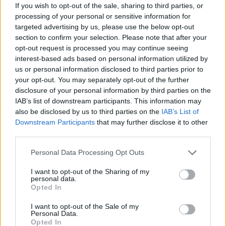
If you wish to opt-out of the sale, sharing to third parties, or
processing of your personal or sensitive information for
STORIES
targeted advertising by us, please use the below opt-out
Πότε είναι η Πανσέληνος Ιουνίου και γιατί
section to confirm your selection. Please note that after your
opt-out request is processed you may continue seeing
λέγεται «του Μελιού»
interest-based ads based on personal information utilized by
Το βράδυ της Δευτέρας 29 Ιουνίου θα απολαύσουμε στον
us or personal information disclosed to third parties prior to
νυχτερινό ουρανό την πανσέληνο, με το φαινόμενο να
your opt-out. You may separately opt-out of the further
κορυφώνεται τις πρώτες πρωινές ώρες της Τρίτης, 30 Ιουνίου, στις
disclosure of your personal information by third parties on the
02:56 (ώρα Ελλάδας), όταν η πλευρά της Σελήνης που είναι ορατή
IAB’s list of downstream participants. This information may
από τη Γη θα φωτίζεται πλήρως από τον Ήλιο.
also be disclosed by us to third parties on the
IAB’s List of
NEWSROOM
/
22 Ιουν 2026
Downstream Participants
that may further disclose it to other
third parties.
Personal Data Processing Opt Outs
I want to opt-out of the Sharing of my
personal data.
Opted In
I want to opt-out of the Sale of my
Personal Data.
Opted In