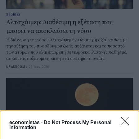
STORIES
Αλτσχάιμερ: Διαθέσιμη η εξέταση που
μπορεί να αποκλείσει τη νόσο
Η διάγνωση της νόσου Αλτσχάιμερ έχει ιδιαίτερη αξία, καθώς, με
την αύξηση του προσδόκιμου ζωής, αυξάνεται και το ποσοστό
των ατόμων που είναι επιρρεπή σε νευροεκφυλιστικές παθήσεις,
ασκώντας αυξανόμενη πίεση στα συστήματα υγείας.
NEWSROOM
/
22 Ιουν 2026
economistas -
Do Not Process My Personal
Information