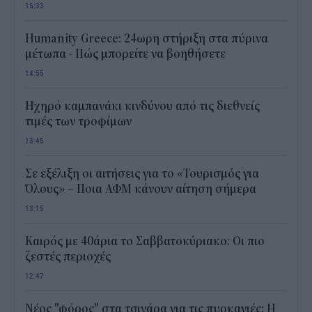
15:33
Humanity Greece: 24ωρη στήριξη στα πύρινα
μέτωπα - Πώς μπορείτε να βοηθήσετε
14:55
Ηχηρό καμπανάκι κινδύνου από τις διεθνείς
τιμές των τροφίμων
13:45
Σε εξέλιξη οι αιτήσεις για το «Τουρισμός για
Όλους» – Ποια ΑΦΜ κάνουν αίτηση σήμερα
13:15
Καιρός με 40άρια το Σαββατοκύριακο: Οι πιο
ζεστές περιοχές
12:47
Νέος "φόρος" στα τσιγάρα για τις πυρκαγιές: Η