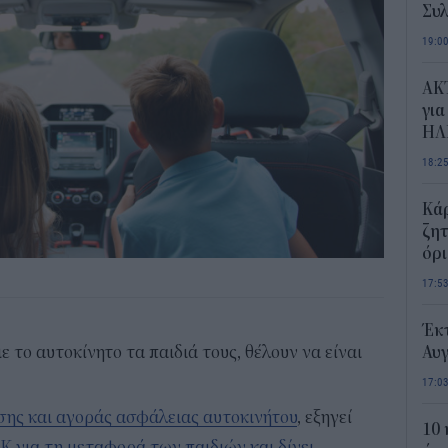
Συλ
19:0
AKT
για
ΗΛ
18:2
Κάρ
ζητ
όρ
17:5
Έκτ
ε το αυτοκίνητο τα παιδιά τους, θέλουν να είναι
Αυ
17:0
ης και αγοράς ασφάλειας αυτοκινήτου
, εξηγεί
10 
ΟΚ για τη μεταφορά των παιδιών και δίνει