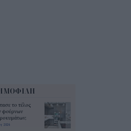
5
ΗΜΟΦΙΛΗ
τασε το τέλος
ν φούρνων
κροκυμάτων;
υγ 2026