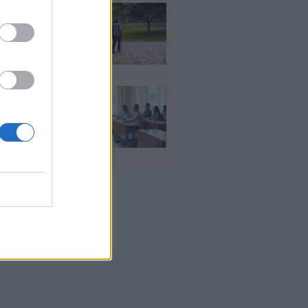
τάξεις χηρείας: Τι
άζει και πότε θα
ούν οι αυξήσεις
υγ 2026
αιδευτικοί: Αύριο
8) ξεκινούν οι
ήσεις για 5.017
ιμους διορισμούς
υγ 2026