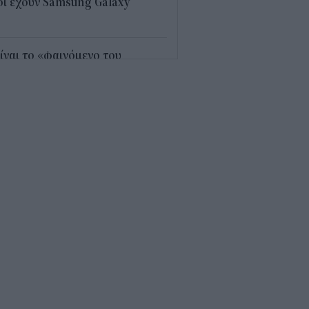
ι έχουν Samsung Galaxy
5
είναι το «φαινόμενο του
γιόν» στο οποίο πόνταρε η
réal
5
«μαθηματικό» κόλπο για 27
ανίσεις με μόλις εννέα ρούχα
 βαλίτσα
8
 ρεκόρ σε ρεκόρ ο
ωδικαστικός
1
 βρίσκεται η πιο ακριβή
ίτα ξενοδοχείου στον κόσμο