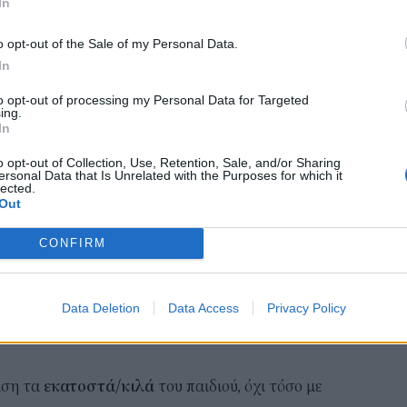
In
 Σε περίπτωση ατυχήματος, είναι αυτή που κρατά
Συν
 και το παιδί (μαζί με το παιδικό κάθισμα),
αλλ
o opt-out of the Sale of my Personal Data.
φαν
ο σοβαρού τραυματισμού.
In
03 Α
λους τους επιβάτες
, χωρίς καμία εξαίρεση,
να
to opt-out of processing my Personal Data for Targeted
ing.
οστά είτε πίσω.
Εκπ
In
(5/
ίναι ότι σε ένα σοβαρό τρακάρισμα
οι ζώνες
αιτ
o opt-out of Collection, Use, Retention, Sale, and/or Sharing
ersonal Data that Is Unrelated with the Purposes for which it
 να χρειάζονται αντικατάσταση
.
μόν
lected.
Out
04 Α
ειστικά μέσω της πλατφόρμας μπορείς να
άστασης ζωνών ασφαλείας σε κάθε πακέτο
CONFIRM
 βάση τους κανονισμούς;
Data Deletion
Data Access
Privacy Policy
ι σε
δύο πρότυπα
:
R129 (i-Size)
με βάση το
ύψος
άση τα
εκατοστά/κιλά
του παιδιού, όχι τόσο με