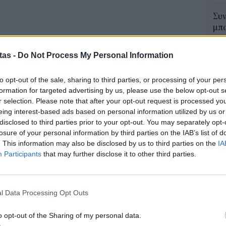
Συν
μπο
αν
 το παιδί δεν κάθεται σε ειδικό
20.
tas -
Do Not Process My Personal Information
πρέ
04 Α
to opt-out of the sale, sharing to third parties, or processing of your per
ις το ειδικό καρεκλάκι είναι η ασφάλεια του
formation for targeted advertising by us, please use the below opt-out s
Πώς
η που γίνει έλεγχος και το παιδί δεν κάθεται σε
r selection. Please note that after your opt-out request is processed y
μπα
eing interest-based ads based on personal information utilized by us or
 πρόστιμο.
χρη
disclosed to third parties prior to your opt-out. You may separately opt-
κιν
ς σε περίπτωση που δεν έχεις παιδικό
losure of your personal information by third parties on the IAB’s list of
03 Α
. This information may also be disclosed by us to third parties on the
IA
Participants
that may further disclose it to other third parties.
0€
e-Ε
δικ
και στοιχείων κυκλοφορίας για 30 ημέρες
πρ
l Data Processing Opt Outs
 απλό μέτρο προστασίας
ευ
04 Α
πιο απλό αλλά και πιο αποτελεσματικό μέσο
o opt-out of the Sharing of my personal data.