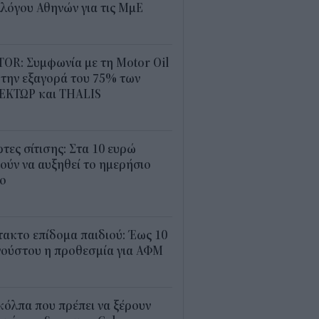
λόγου Αθηνών για τις ΜμΕ
0
OR: Συμφωνία με τη Motor Oil
 την εξαγορά του 75% των
ΕΚΤΩΡ και THALIS
5
τες σίτισης: Στα 10 ευρώ
ούν να αυξηθεί το ημερήσιο
ιο
3
ακτο επίδομα παιδιού: Έως 10
γούστου η προθεσμία για ΑΦΜ
3
κόλπα που πρέπει να ξέρουν