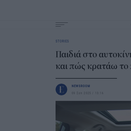
Main
navigation
STORIES
Παιδιά στο αυτοκίνη
και πώς κρατάω το
NEWSROOM
09 Σεπ 2025
13:16