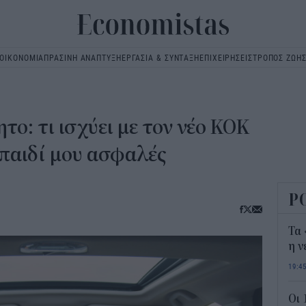
ΟΙΚΟΝΟΜΙΑ
ΠΡΑΣΙΝΗ ΑΝΑΠΤΥΞΗ
ΕΡΓΑΣΙΑ & ΣΥΝΤΑΞΗ
ΕΠΙΧΕΙΡΗΣΕΙΣ
ΤΡΟΠΟΣ ΖΩΗ
Main
navigation
το: τι ισχύει με τον νέο ΚΟΚ
 παιδί μου ασφαλές
Ρ
Τα 
η ν
19:4
Οι 