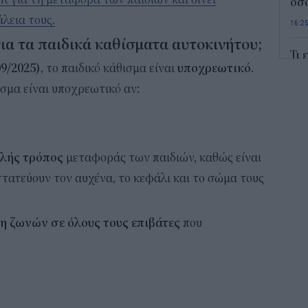
όσο
λεια τους.
16:2
για τα παιδικά καθίσματα αυτοκινήτου;
Τι 
9/2025)
, το παιδικό κάθισμα είναι
υποχρεωτικό
.
κρα
L’O
ισμα είναι υποχρεωτικό αν:
16:0
Το 
εμφ
λής τρόπος
μεταφοράς των παιδιών, καθώς είναι
στη
τατεύουν τον αυχένα, το κεφάλι και το σώμα τους
15:2
Από
ση ζωνών
σε όλους τους επιβάτες
που
Εξ
15:0
Πού
σου