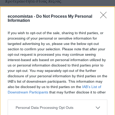
προτεραιότητα στους πεζούς.
Προσοχή:
Αν υπάρξει ατύχημα, οι συνέπειες δεν
economistas -
Do Not Process My Personal
περιορίζονται στο πρόστιμο. Μπορεί να υπάρξουν
Information
σοβαρές νομικές και οικονομικές επιπτώσεις.
Τι πρέπει να κάνουν οι πεζοί στις
If you wish to opt-out of the sale, sharing to third parties, or
processing of your personal or sensitive information for
έξυπνες διαβάσεις;
targeted advertising by us, please use the below opt-out
Οι πεζοί πρέπει επίσης να προσέχουν. Η έξυπνη
section to confirm your selection. Please note that after your
opt-out request is processed you may continue seeing
διάβαση δεν σημαίνει ότι μπορείς να περάσεις χωρίς
interest-based ads based on personal information utilized by
έλεγχο.
us or personal information disclosed to third parties prior to
Αν είσαι πεζός:
your opt-out. You may separately opt-out of the further
disclosure of your personal information by third parties on the
περνάς από τη διάβαση όταν υπάρχει
IAB’s list of downstream participants. This information may
ελέγχεις την κίνηση πριν μπεις στον δρόμο
also be disclosed by us to third parties on the
IAB’s List of
Downstream Participants
that may further disclose it to other
ακολουθείς το φανάρι πεζών, αν υπάρχει
third parties.
δεν περνάς ξαφνικά μπροστά από όχημα
Personal Data Processing Opt Outs
βεβαιώνεσαι ότι ο οδηγός σε έχει δει