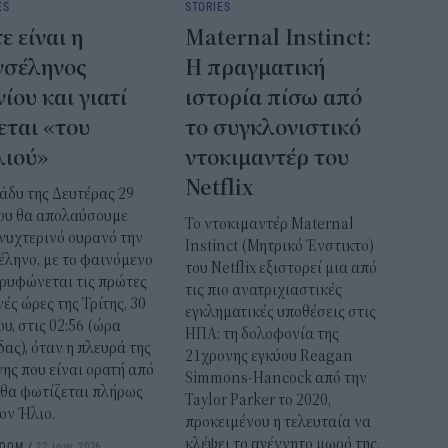
ES
STORIES
ε είναι η
Maternal Instinct:
νσέληνος
Η πραγματική
νίου και γιατί
ιστορία πίσω από
εται «του
το συγκλονιστικό
ιού»
ντοκιμαντέρ του
Netflix
άδυ της Δευτέρας 29
ίου θα απολαύσουμε
Το ντοκιμαντέρ Maternal
νυχτερινό ουρανό την
Instinct (Μητρικό Ένστικτο)
ληνο, με το φαινόμενο
του Netflix εξιστορεί μια από
ορυφώνεται τις πρώτες
τις πιο ανατριχιαστικές
ές ώρες της Τρίτης, 30
εγκληματικές υποθέσεις στις
ου, στις 02:56 (ώρα
ΗΠΑ: τη δολοφονία της
ας), όταν η πλευρά της
21χρονης εγκύου Reagan
ης που είναι ορατή από
Simmons-Hancock από την
 θα φωτίζεται πλήρως
Taylor Parker το 2020,
ον Ήλιο.
προκειμένου η τελευταία να
κλέψει το αγέννητο μωρό της.
ROOM
/
22 Ιουν 2026