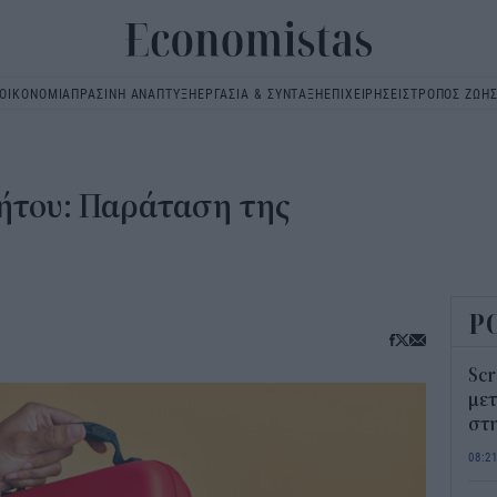
ΟΙΚΟΝΟΜΙΑ
ΠΡΑΣΙΝΗ ΑΝΑΠΤΥΞΗ
ΕΡΓΑΣΙΑ & ΣΥΝΤΑΞΗ
ΕΠΙΧΕΙΡΗΣΕΙΣ
ΤΡΟΠΟΣ ΖΩΗ
Main
navigation
ήτου: Παράταση της
Ρ
Scr
μετ
στη
08:2