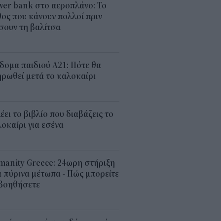
er bank στο αεροπλάνο: Το
ος που κάνουν πολλοί πριν
σουν τη βαλίτσα
2
δομα παιδιού Α21: Πότε θα
ρωθεί μετά το καλοκαίρι
0
λέει το βιβλίο που διαβάζεις το
οκαίρι για εσένα
3
anity Greece: 24ωρη στήριξη
 πύρινα μέτωπα - Πώς μπορείτε
 βοηθήσετε
5