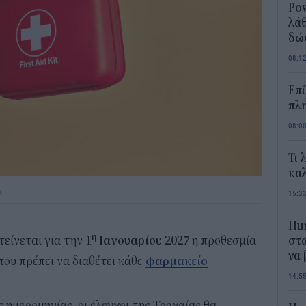
Pow
λάθ
δώ
08:1
Επί
πλη
08:0
Τι 
καλ
k
15:3
Hum
η
είνεται για την
1
Ιανουαρίου 2027
η προθεσμία
στα
να
που πρέπει να διαθέτει κάθε
φαρμακείο
14:5
 ημερομηνίας, οι έλεγχοι της Τροχαίας θα