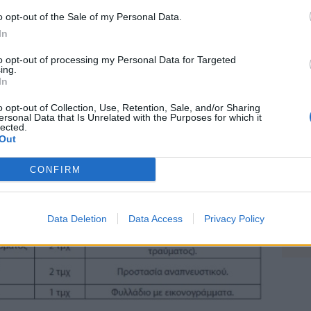
Δη
o opt-out of the Sale of my Personal Data.
πρ
In
05 Α
to opt-out of processing my Personal Data for Targeted
ing.
Συν
In
Ποι
διπ
o opt-out of Collection, Use, Retention, Sale, and/or Sharing
Αυ
ersonal Data that Is Unrelated with the Purposes for which it
lected.
07 Α
Out
Το
CONFIRM
κόλ
εμφ
ενν
Data Deletion
Data Access
Privacy Policy
βα
05 Α