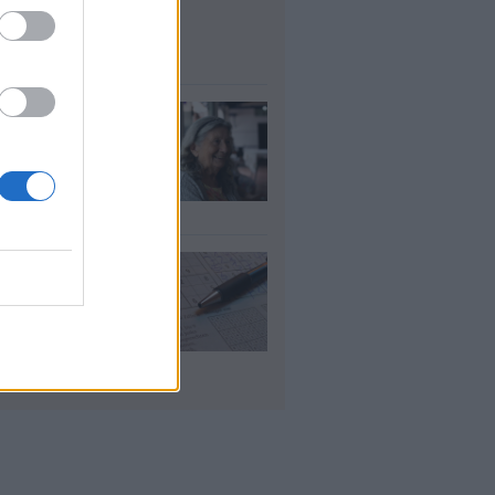
μοσίου ζητούν
οσωπικό
υγ 2026
τάξεις χηρείας:
οι θα δουν
λάσιο ποσό τέλος
γούστου
υγ 2026
 «μαθηματικό»
πο για 27
ανίσεις με μόλις
έα ρούχα στη
λίτσα
υγ 2026