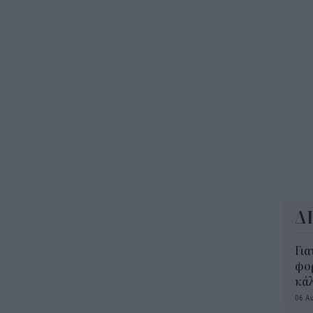
ΔΥΠ
για
δικ
11:3
Δ
Για
φορ
κά
06 Α