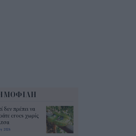
Α: Επίδομα περίπου 758 ευρώ
 δύο μήνες – Ποιοι γονείς το
αιούνται
4
ΗΜΟΦΙΛΗ
τί δεν πρέπει να
άτε crocs χωρίς
λτσα
υγ 2026