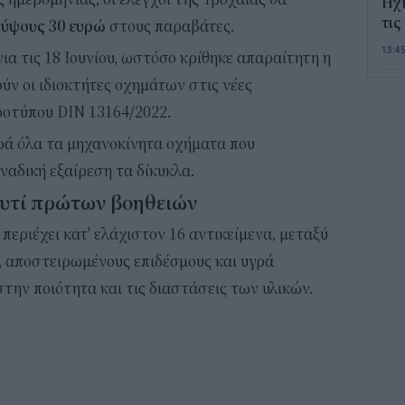
Ηχ
τις
 ύψους 30 ευρώ
στους παραβάτες.
13:4
για τις 18 Ιουνίου, ωστόσο κρίθηκε απαραίτητη η
ν οι ιδιοκτήτες οχημάτων στις νέες
Σε 
οτύπου DIN 13164/2022.
«Το
ΑΦ
ρά όλα τα μηχανοκίνητα οχήματα που
13:1
αδική εξαίρεση τα δίκυκλα.
κουτί πρώτων βοηθειών
Και
Σαβ
περιέχει κατ' ελάχιστον 16 αντικείμενα, μεταξύ
περ
, αποστειρωμένους επιδέσμους και υγρά
12:4
την ποιότητα και τις διαστάσεις των υλικών.
Νέο
πυρ
πλη
350
12:1