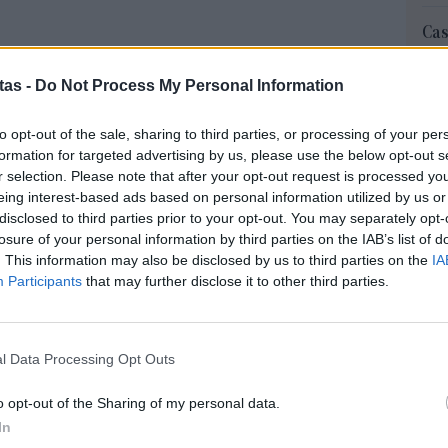
Cas
SH
νται αναλυτικά τα αντικείμενα που απαιτείται
τα 
tas -
Do Not Process My Personal Information
ρώτων βοηθειών:
fra
06 Α
to opt-out of the sale, sharing to third parties, or processing of your per
formation for targeted advertising by us, please use the below opt-out s
Διο
r selection. Please note that after your opt-out request is processed y
εκπ
eing interest-based ads based on personal information utilized by us or
Πότ
disclosed to third parties prior to your opt-out. You may separately opt-
ονό
losure of your personal information by third parties on the IAB’s list of
πρέ
. This information may also be disclosed by us to third parties on the
IA
οι 
Participants
that may further disclose it to other third parties.
06 Α
ΑΣ
l Data Processing Opt Outs
Τελ
315
o opt-out of the Sharing of my personal data.
προ
In
φορ