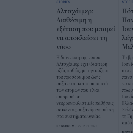
STORIES
STORI
Αλτσχάιμερ:
Πότ
Διαθέσιμη η
Πα
εξέταση που μπορεί
Ιου
να αποκλείσει τη
λέγ
νόσο
Μελ
Η διάγνωση της νόσου
Το βρ
Αλτσχάιμερ έχει ιδιαίτερη
Ιουν
αξία, καθώς, με την αύξηση
στον 
του προσδόκιμου ζωής,
πανσέ
αυξάνεται και το ποσοστό
να κ
των ατόμων που είναι
πρωιν
επιρρεπή σε
Ιουνί
νευροεκφυλιστικές παθήσεις,
Ελλάδ
ασκώντας αυξανόμενη πίεση
Σελήν
στα συστήματα υγείας.
τη Γη
από τ
NEWSROOM
/
22 Ιουν 2026
NEWS