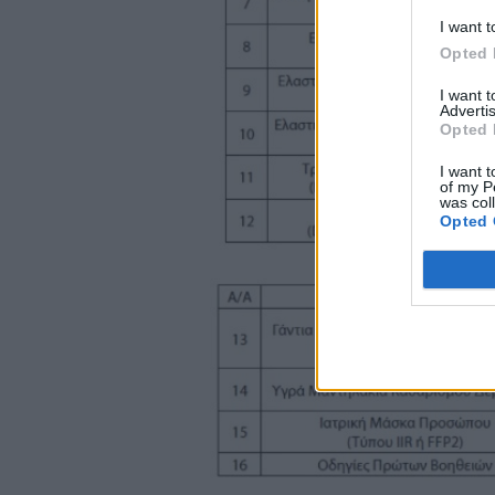
I want t
Opted 
I want 
Advertis
Opted 
I want t
of my P
was col
Opted 