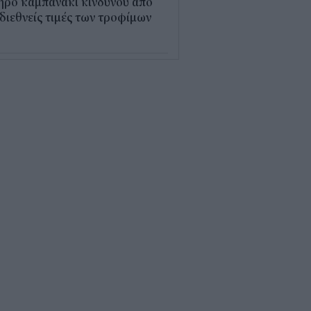
ηρό καμπανάκι κινδύνου από
 διεθνείς τιμές των τροφίμων
5
εξέλιξη οι αιτήσεις για το
υρισμός για Όλους» – Ποια
Μ κάνουν αίτηση σήμερα
5
ρός με 40άρια το
βατοκύριακο: Οι πιο ζεστές
ιοχές
7
ς "φόρος" στα τσιγάρα για τις
καγιές: Η πρόταση για να
ρώνουν οι καπνοβιομηχανίες
 εκατ. ευρώ τον χρόνο
5