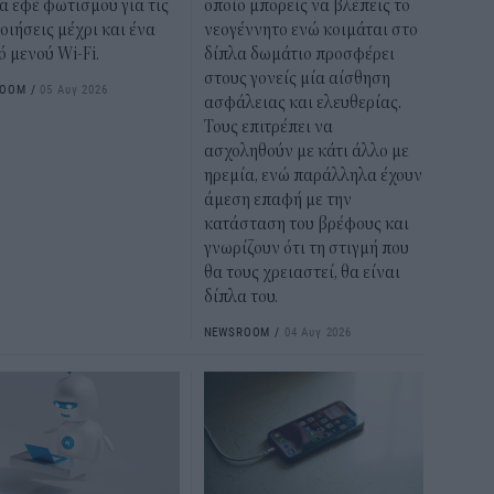
α εφέ φωτισμού για τις
οποίο μπορείς να βλέπεις το
οιήσεις μέχρι και ένα
νεογέννητο ενώ κοιμάται στο
 μενού Wi-Fi.
δίπλα δωμάτιο προσφέρει
στους γονείς μία αίσθηση
ROOM
/
05 Αυγ 2026
ασφάλειας και ελευθερίας.
Τους επιτρέπει να
ασχοληθούν με κάτι άλλο με
ηρεμία, ενώ παράλληλα έχουν
άμεση επαφή με την
κατάσταση του βρέφους και
γνωρίζουν ότι τη στιγμή που
θα τους χρειαστεί, θα είναι
δίπλα του.
NEWSROOM
/
04 Αυγ 2026