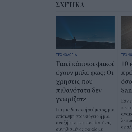
ΣΧΕΤΙΚΑ
ΤΕΧΝΟΛΟΓΙΑ
ΤΕΧΝΟ
Γιατί κάποιοι φακοί
10 
έχουν μπλε φως; Οι
πρέ
χρήσεις που
όσο
πιθανότατα δεν
Sam
γνωρίζατε
Εάν 
κινητ
Για μια διακοπή ρεύματος, μια
ανακ
επίσκεψη στο υπόγειο ή μια
λειτο
αναζήτηση στη σοφίτα, ένας
σε άλ
συνηθισμένος φακός με