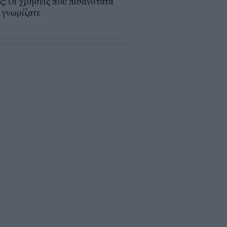
; Οι χρήσεις που πιθανότατα
 γνωρίζατε
0
παθαίνει ο εγκέφαλος στο
στημα και γιατί ανησυχούν οι
ιστήμονες
5
δικοί σταθμοί ΕΣΠΑ 2026 -
7: Πότε αναμένονται τα
σωρινά αποτελέσματα για τα
ucher
0
ρδαλιάς: Με το Παρατηρητήριο
γων αποκτούμε ένα από τα
ώτα ολοκληρωμένα ψηφιακά
γαλεία στην Ευρώπη