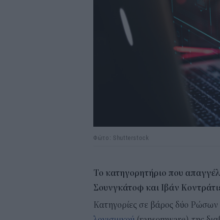
Φώτο: Shutterstock
Το κατηγορητήριο που απαγγέλ
Σουνγκάτοφ και Ιβάν Κοντράτιε
Κατηγορίες σε βάρος δύο Ρώσων
λογισμικού
(ransomware) της δια