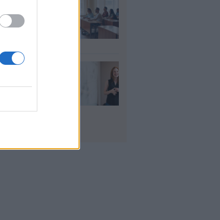
αιδευτικοί: Αύριο
8) ξεκινούν οι
ήσεις για 5.017
ιμους διορισμούς
υγ 2026
ρισμοί
αιδευτικών 2026:
ε βγαίνουν τα
ματα και τι
πει να προσέξουν
υποψήφιοι
υγ 2026