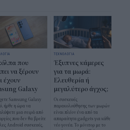
ΛΟΓΙΑ
ΤΕΧΝΟΛΟΓΙΑ
κόλπα που
Έξυπνες κάμερες
πει να ξέρουν
για τα μωρά:
ι έχουν
Ελευθερία ή
sung Galaxy
μεγαλύτερο άγχος;
έχετε Samsung Galaxy
Οι συσκευές
ό, ήρθε η ώρα να
παρακολούθησης των μωρών
αλύψετε μια σειρά από
είναι πλέον ένα από τα
υργίες που δεν θα βρείτε
απαραίτητα gadgets για κάθε
λες Android συσκευές,
νέο γονέα. Το μόνιτορ με το