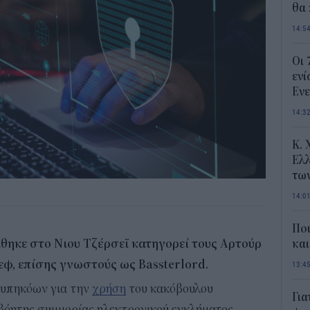
θα 
14:5
Οι 
ενί
Ενε
14:3
Κ. 
Ελλ
τω
14:0
Ποι
θηκε στο Νιου Τζέρσεϊ κατηγορεί τους Αρτούρ
και
φ, επίσης γνωστούς ως Bassterlord.
13:4
 υπηκόων για την
χρήση
του κακόβουλου
Για
βόητης συμμορίας ηλεκτρονικού εγκλήματος