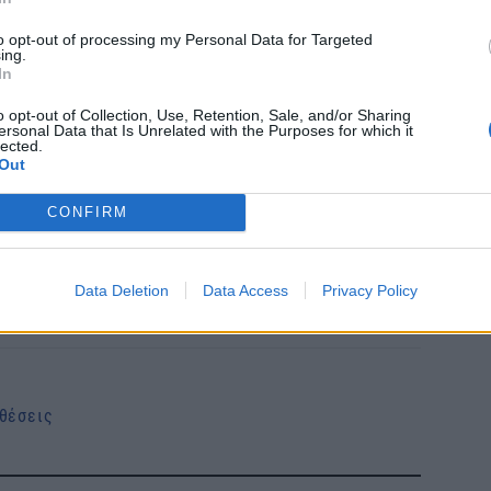
Εκπ
ασφαλιστικές και άλλες εταιρείες σε πέντε
(5/
καθώς και σε βιομηχανίες ημιαγωγών και άλλων
to opt-out of processing my Personal Data for Targeted
αιτ
ing.
μόν
In
04 Α
εφ απαγγέλθηκαν επιπλέον κατηγορίες που
o opt-out of Collection, Use, Retention, Sale, and/or Sharing
ersonal Data that Is Unrelated with the Purposes for which it
υλου λογισμικού που έκανε το 2020 στην
lected.
Διο
Out
γείο Δικαιοσύνης.
εκπ
Πότ
CONFIRM
ονό
πρέ
οι 
το
Google News
και μάθετε πρώτοι όλες τις ειδήσεις
Data Deletion
Data Access
Privacy Policy
06 Α
από την Ελλάδα και τον Κόσμο, στο
θέσεις