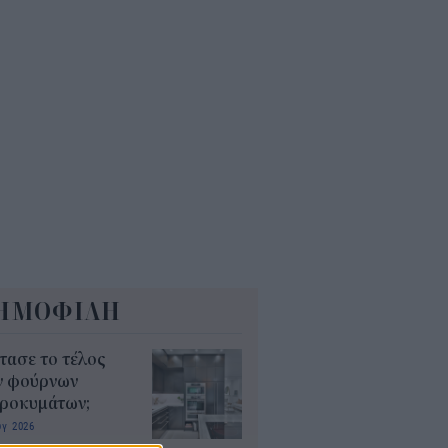
7
ΕΚΕΠΕ: Άνοιξε η πλατφόρμα
 ΑΑΔΕ για ενισχύσεις de
imis ύψους 24,6 εκατ.
8
ΗΜΟΦΙΛΗ
τασε το τέλος
ν φούρνων
κροκυμάτων;
υγ 2026