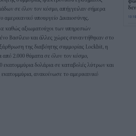
φως
δεν
ομάδων σε όλον τον κόσμο, απήγγειλαν σήμερα
13:1
ο αμερικανικό υπουργείο Δικαιοσύνης.
κε καθώς αξιωματούχοι των υπηρεσιών
Τι 
ένο Βασίλειο και άλλες χώρες συναντήθηκαν στο
διά
επ
ξάρθρωση της διαβόητης συμμορίας Lockbit, η
12:2
 από 2.000 θύματα σε όλον τον κόσμο,
 εκατομμύρια δολάρια σε καταβολές λύτρων και
Παι
 εκατομμύρια, ανακοίνωσε το αμερικανικό
202
προ
vo
11:5
Χα
Έρ
πρ
ερ