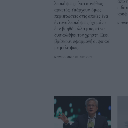
από τ
λευκό φως είναι συνήθως
ειδοπ
αρκετός. Υπάρχουν, όμως,
κρυφό
περιπτώσεις στις οποίες ένα
έντονο λευκό φως όχι μόνο
NEWS
δεν βοηθά, αλλά μπορεί να
δυσκολέψει τον χρήστη. Εκεί
βρίσκουν εφαρμογή οι φακοί
με μπλε φως.
NEWSROOM
/
06 Αυγ 2026