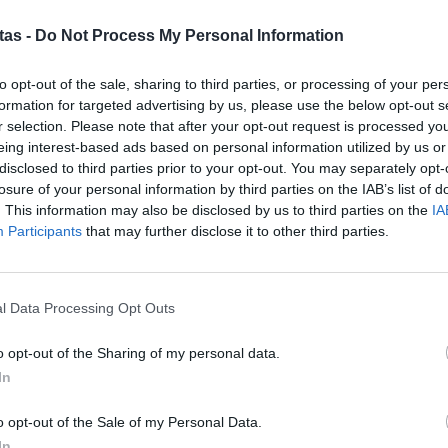
 εγκλήματος του Ηνωμένου Βασιλείου, σε
Συν
tas -
Do Not Process My Personal Information
ιοσύνης των ΗΠΑ, το FBI και άλλες υπηρεσίες
μπο
αν
ον έλεγχό τους ιστότοπους που χρησιμοποιούσε η
to opt-out of the sale, sharing to third parties, or processing of your per
20.
formation for targeted advertising by us, please use the below opt-out s
ή διεθνή επιχείρηση.
πρέ
r selection. Please note that after your opt-out request is processed y
 στο Ηνωμένο Βασίλειο και σε όλον τον κόσμο,
04 Α
eing interest-based ads based on personal information utilized by us or
disclosed to third parties prior to your opt-out. You may separately opt-
αδικτυακή ραχοκοκαλιά της συμμορίας Lockbit»,
losure of your personal information by third parties on the IAB’s list of
Για
 Λίζα Μονακό. «Αλλά η δουλειά μας δεν
. This information may also be disclosed by us to third parties on the
IA
φορ
Participants
that may further disclose it to other third parties.
ίρους μας αντιστρέφουμε τους όρους για την
κά
06 Α
οκρυπτογράφησης, ξεκλειδώνοντας τα δεδομένα
ις εγκληματικές θυγατρικές της Lockbit σε όλον
l Data Processing Opt Outs
e-Ε
δικ
o opt-out of the Sharing of my personal data.
πρ
κε στο Νιου Τζέρσεϊ κατηγορεί τους Αρτούρ
ευ
In
 επίσης γνωστούς ως Bassterlord, ότι
04 Α
ισμικό της Lockbit για να στοχεύσουν θύματα σε
o opt-out of the Sale of my Personal Data.
In