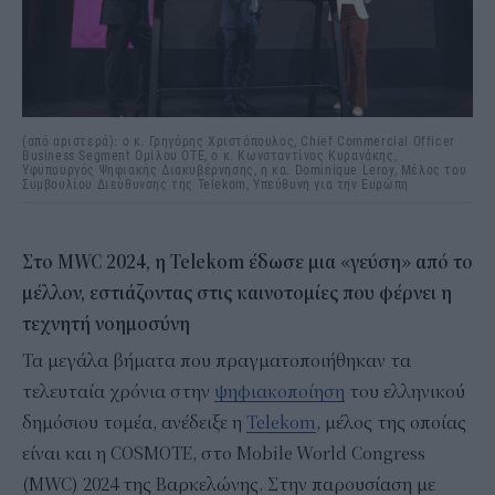
(από αριστερά): ο κ. Γρηγόρης Χριστόπουλος, Chief Commercial Officer
Business Segment Ομίλου ΟΤΕ, ο κ. Κωνσταντίνος Κυρανάκης,
Υφυπουργός Ψηφιακής Διακυβέρνησης, η κα. Dominique Leroy, Μέλος του
Συμβουλίου Διεύθυνσης της Telekom, Υπεύθυνη για την Ευρώπη
Στο MWC 2024, η Telekom έδωσε μια «γεύση» από το
μέλλον, εστιάζοντας στις καινοτομίες που φέρνει η
τεχνητή νοημοσύνη
Τα μεγάλα βήματα που πραγματοποιήθηκαν τα
τελευταία χρόνια στην
ψηφιακοποίηση
του ελληνικού
δημόσιου τομέα, ανέδειξε η
Telekom
, μέλος της οποίας
είναι και η COSMOTE, στο Mobile World Congress
(MWC) 2024 της Βαρκελώνης. Στην παρουσίαση με