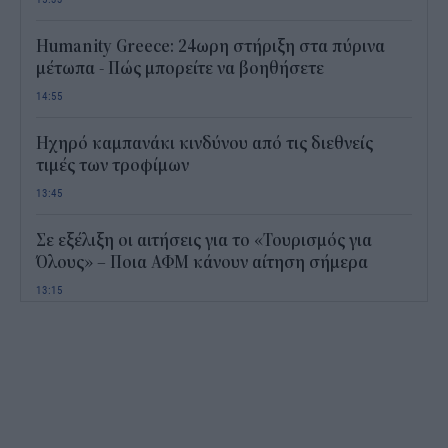
Humanity Greece: 24ωρη στήριξη στα πύρινα
μέτωπα - Πώς μπορείτε να βοηθήσετε
14:55
Ηχηρό καμπανάκι κινδύνου από τις διεθνείς
τιμές των τροφίμων
13:45
Σε εξέλιξη οι αιτήσεις για το «Τουρισμός για
Όλους» – Ποια ΑΦΜ κάνουν αίτηση σήμερα
13:15
Καιρός με 40άρια το Σαββατοκύριακο: Οι πιο
ζεστές περιοχές
12:47
Νέος "φόρος" στα τσιγάρα για τις πυρκαγιές: Η