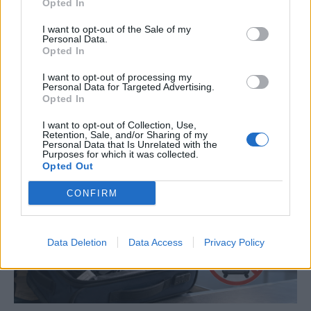
Opted In
ΤΕΧΝΟΛΟΓΙΑ
I want to opt-out of the Sale of my
Screen time στα παιδιά: Μήπως μετράμε
Personal Data.
λάθος τις ώρες μπροστά στην οθόνη;
Opted In
Στις μέρες μας, ο χρόνος που περνούν τα παιδιά μπροστά σε μια
I want to opt-out of processing my
οθόνη αντιμετωπίζεται σχεδόν αυτομάτως ως κάτι αρνητικό που
Personal Data for Targeted Advertising.
Opted In
πρέπει να περιοριστεί, ιδίως στις πιο μικρές ηλικίες.
NEWSROOM
/
08 Αυγ 2026
I want to opt-out of Collection, Use,
Retention, Sale, and/or Sharing of my
Personal Data that Is Unrelated with the
Purposes for which it was collected.
Opted Out
CONFIRM
Data Deletion
Data Access
Privacy Policy