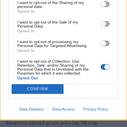
I want to opt-out of the Sharing of my
αναγνωρίζουν τις δυνατότητες που προσφέρει η ΤΝ να
personal data.
βελτιώσει τη διαδικασία μάθησης. Εξερευνούν νέες
Opted In
τεχνολογίες, πειραματίζονται με καινοτόμες μεθόδους
I want to opt-out of the Sale of my
Personal Data.
διδασκαλίας και συνεργάζονται με άλλους/ες
Opted In
εκπαιδευτικούς για να μοιραστούν βέλτιστες
I want to opt-out of processing my
πρακτικές. (β) Οι διστακτικοί που αν και
Personal Data for Targeted Advertising.
Opted In
αναγνωρίζουν τα οφέλη, έχουν ανησυχίες σχετικά με
τις πιθανές προκλήσεις και τις επιπτώσεις της
I want to opt-out of Collection, Use,
Retention, Sale, and/or Sharing of my
ενσωμάτωσης αυτών των τεχνολογιών στις τάξεις
Personal Data that Is Unrelated with the
Purposes for which it was collected.
τους. Ακολουθούν μια σταδιακή προσέγγιση για την
Opted Out
υιοθέτηση της ΤΝ αναζητώντας πρόσθετες πηγές
CONFIRM
εκπαίδευσης και υποστήριξης για να χτίσουν την
εμπιστοσύνη και την αυτοπεποίθησή τους να
χρησιμοποιούν αποτελεσματικά εργαλεία που
Data Deletion
Data Access
Privacy Policy
υποστηρίζονται από ΤΝ. (γ) Οι σκεπτικιστές που είναι
δύσπιστοι σχετικά με τον ρόλο της ΤΝ στην