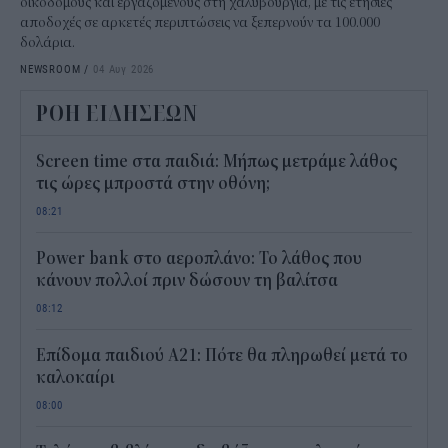
οικοδόμους και εργαζομένους στη χαλυβουργία, με τις ετήσιες
αποδοχές σε αρκετές περιπτώσεις να ξεπερνούν τα 100.000
δολάρια.
NEWSROOM
/
04 Αυγ 2026
ΡΟΗ ΕΙΔΗΣΕΩΝ
Screen time στα παιδιά: Μήπως μετράμε λάθος
τις ώρες μπροστά στην οθόνη;
08:21
Power bank στο αεροπλάνο: Το λάθος που
κάνουν πολλοί πριν δώσουν τη βαλίτσα
08:12
Επίδομα παιδιού Α21: Πότε θα πληρωθεί μετά το
καλοκαίρι
08:00