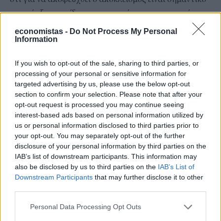
να υπάρξει εκπαίδευση και ενημέρωση για τη χρήση
αυτών των τεχνολογιών» παρατηρεί.
economistas -
Do Not Process My Personal
Information
Ενθουσιασμός, αλλά και έντονος
σκεπτικισμός στην εκπαιδευτική
If you wish to opt-out of the sale, sharing to third parties, or
κοινότητα
processing of your personal or sensitive information for
targeted advertising by us, please use the below opt-out
Περιγράφοντας τις θέσεις των εκπαιδευτικών στην
section to confirm your selection. Please note that after your
υιοθέτηση προγραμμάτων με Τεχνητή Νοημοσύνη, η
opt-out request is processed you may continue seeing
Ιφιγένεια Παγωμένου αναφέρει ότι ποικίλλουν
interest-based ads based on personal information utilized by
us or personal information disclosed to third parties prior to
ανάλογα με διάφορους παράγοντες, όπως η
your opt-out. You may separately opt-out of the further
εξοικείωσή τους με τις τεχνολογίες ΤΝ, η στάση τους
disclosure of your personal information by third parties on the
απέναντι στην καινοτομία και το επίπεδο υποστήριξης
IAB’s list of downstream participants. This information may
also be disclosed by us to third parties on the
IAB’s List of
που παρέχεται από τους φορείς που εκπροσωπούν.
Downstream Participants
that may further disclose it to other
Οι τέσσερις γενικές κατηγορίες που ξεχωρίζει είναι: (α)
third parties.
Οι ένθερμοι υποστηρικτές της ενσωμάτωσης της ΤΝ
Personal Data Processing Opt Outs
στις διδακτικές τους πρακτικές, οι οποίοι/ες