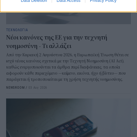
Data Deletion
Data Access
Privacy Policy
ΤΕΧΝΟΛΟΓΙΑ
Νέοι κανόνες της ΕΕ για την τεχνητή
νοημοσύνη - Τι αλλάζει
Από την Κυριακή 2 Αυγούστου 2026, η Ευρωπαϊκή Ένωση θέτει σε
ισχύ νέους κανόνες σχετικά με την Τεχνητή Νοημοσύνη (AI Act),
καθώς ενεργοποιούνται τα άρθρα περί διαφάνειας, τα οποία
αφορούν κάθε περιεχόμενο —κείμενο, εικόνα, ήχο ή βίντεο— που
παράγεται ή τροποποιείται με τη χρήση τεχνητής νοημοσύνης.
NEWSROOM
/
03 Αυγ 2026