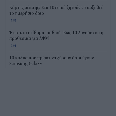
Κάρτες σίτισης: Στα 10 ευρώ ζητούν να αυξηθεί
το ημερήσιο όριο
17:53
Έκτακτο επίδομα παιδιού: Έως 10 Αυγούστου η
προθεσμία για ΑΦΜ
17:03
10 κόλπα που πρέπει να ξέρουν όσοι έχουν
Samsung Galaxy
16:25
Τι είναι το «φαινόμενο του κραγιόν» στο οποίο
πόνταρε η L’Oréal
16:05
Το «μαθηματικό» κόλπο για 27 εμφανίσεις με
μόλις εννέα ρούχα στη βαλίτσα