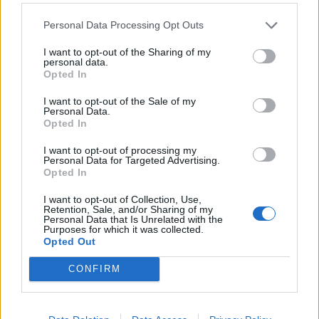
ΤΕΧΝΟΛΟΓΙΑ
Personal Data Processing Opt Outs
Πώς η AI φέρνει μισθούς άνω των 100.000
I want to opt-out of the Sharing of my
δολαρίων σε υδραυλικούς και
personal data.
ηλεκτρολόγους
Opted In
Μπορεί η τεχνητή νοημοσύνη να απειλεί χιλιάδες παραδοσιακές
I want to opt-out of the Sale of my
θέσεις εργασίας γραφείου, παράλληλα όμως δημιουργεί ένα νέο
Personal Data.
Opted In
κύμα επαγγελματικών ευκαιριών για ηλεκτρολόγους, υδραυλικούς,
οικοδόμους και εργαζομένους στη χαλυβουργία, με τις ετήσιες
I want to opt-out of processing my
αποδοχές σε αρκετές περιπτώσεις να ξεπερνούν τα 100.000
Personal Data for Targeted Advertising.
δολάρια.
Opted In
NEWSROOM
/
04 Αυγ 2026
I want to opt-out of Collection, Use,
Retention, Sale, and/or Sharing of my
Personal Data that Is Unrelated with the
Purposes for which it was collected.
Opted Out
CONFIRM