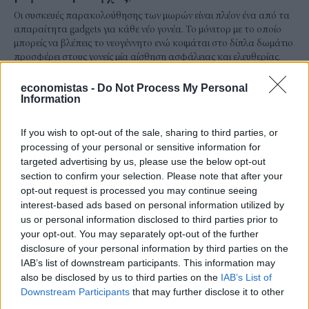
Οι συσκευές παρακολούθησης των μωρών είναι πλέον ένα από τα
απαραίτητα gadgets για κάθε νέο γονέα. Το μόνιτορ με το οποίο
μπορείς να βλέπεις το νεογέννητο ενώ κοιμάται στο δίπλα δωμάτιο
προσφέρει στους γονείς μία αίσθηση ασφάλειας και ελευθερίας.
Τους επιτρέπει να ασχοληθούν με κάτι άλλο με ηρεμία, ενώ
παράλληλα έχουν άμεση επαφή με την κατάσταση του βρέφους
economistas -
Do Not Process My Personal
και γνωρίζουν ότι τη στιγμή που θα τους χρειαστεί, θα είναι δίπλα
Information
του.
NEWSROOM
/
04 Αυγ 2026
If you wish to opt-out of the sale, sharing to third parties, or
processing of your personal or sensitive information for
targeted advertising by us, please use the below opt-out
section to confirm your selection. Please note that after your
opt-out request is processed you may continue seeing
interest-based ads based on personal information utilized by
us or personal information disclosed to third parties prior to
your opt-out. You may separately opt-out of the further
disclosure of your personal information by third parties on the
IAB’s list of downstream participants. This information may
also be disclosed by us to third parties on the
IAB’s List of
Downstream Participants
that may further disclose it to other
third parties.