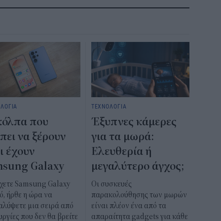
ΛΟΓΙΑ
ΤΕΧΝΟΛΟΓΙΑ
κόλπα που
Έξυπνες κάμερες
πει να ξέρουν
για τα μωρά:
ι έχουν
Ελευθερία ή
sung Galaxy
μεγαλύτερο άγχος;
έχετε Samsung Galaxy
Οι συσκευές
ό, ήρθε η ώρα να
παρακολούθησης των μωρών
αλύψετε μια σειρά από
είναι πλέον ένα από τα
υργίες που δεν θα βρείτε
απαραίτητα gadgets για κάθε