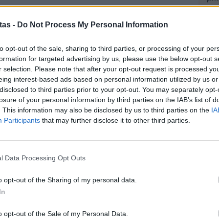
04 Α
tas -
Do Not Process My Personal Information
Για
φορ
to opt-out of the sale, sharing to third parties, or processing of your per
κά
formation for targeted advertising by us, please use the below opt-out s
06 Α
r selection. Please note that after your opt-out request is processed y
eing interest-based ads based on personal information utilized by us or
disclosed to third parties prior to your opt-out. You may separately opt-
Συν
losure of your personal information by third parties on the IAB’s list of
ής, όπως εμφανίζονται στο Gov.gr Wallet σχετικά
μπο
. This information may also be disclosed by us to third parties on the
IA
αν
 έχουν αποδεικτική ισχύ και αποσκοπούν μόνο
Participants
that may further disclose it to other third parties.
20.
 την οδηγική τους συμπεριφορά.
πρέ
 υπηρεσίας έγινε από το Υπουργείο Μεταφορών,
04 Α
l Data Processing Opt Outs
ιακών Συστημάτων και Ψηφιακής Διακυβέρνησης
e-Ε
Τεχνολογίας και Έρευνας (ΕΔΥΤΕ ΑΕ – GRNET)
o opt-out of the Sharing of my personal data.
δικ
έρνησης.
In
πρ
ευ
ορούν να εγκαθιστούν την εφαρμογή Gov.gr Wallet
o opt-out of the Sale of my Personal Data.
04 Α