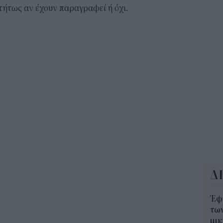
ΕΦ
τήτως αν έχουν παραγραφεί ή όχι.
σημ
σήμ
10:1
Πλ
Δεκ
πί
09:4
Δ
Έφ
τω
μι