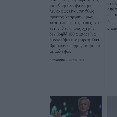
σε άλ
συνηθισμένος φακός με
από τ
λευκό φως είναι συνήθως
ειδοπ
αρκετός. Υπάρχουν, όμως,
κρυφό
περιπτώσεις στις οποίες ένα
έντονο λευκό φως όχι μόνο
NEWS
δεν βοηθά, αλλά μπορεί να
δυσκολέψει τον χρήστη. Εκεί
βρίσκουν εφαρμογή οι φακοί
με μπλε φως.
NEWSROOM
/
06 Αυγ 2026