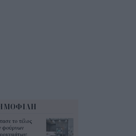
ΚΑ και ΟΠΕΚΑ: Ποιες δύο
αντικές πληρωμές γίνονται
ερα (7/8)
7
οίο με καθυστέρηση τον
απενταύγουστο: Πότε παίρνεις
σω χρήματα
5
ΗΜΟΦΙΛΗ
τασε το τέλος
ν φούρνων
κροκυμάτων;