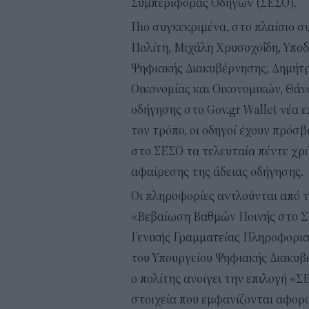
Συμπεριφοράς Οδηγών (ΣΕΣΟ).
Πιο συγκεκριμένα, στο πλαίσιο 
Πολίτη, Μιχάλη Χρυσοχοΐδη, Υπο
Ψηφιακής Διακυβέρνησης, Δημήτρ
Οικονομίας και Οικονομικών, Θάν
οδήγησης στο Gov.gr Wallet νέα 
τον τρόπο, οι οδηγοί έχουν πρόσ
στο ΣΕΣΟ τα τελευταία πέντε χρό
αφαίρεσης της άδειας οδήγησης.
Οι πληροφορίες αντλούνται από
«Βεβαίωση Βαθμών Ποινής στο Σ
Γενικής Γραμματείας Πληροφορι
του Υπουργείου Ψηφιακής Διακυβ
ο πολίτης ανοίγει την επιλογή «
στοιχεία που εμφανίζονται αφορο