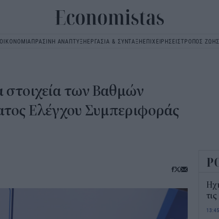
ΟΙΚΟΝΟΜΙΑ
ΠΡΑΣΙΝΗ ΑΝΑΠΤΥΞΗ
ΕΡΓΑΣΙΑ & ΣΥΝΤΑΞΗ
ΕΠΙΧΕΙΡΗΣΕΙΣ
ΤΡΟΠΟΣ ΖΩΗ
Main
navigation
τα στοιχεία των Βαθμών
ατος Ελέγχου Συμπεριφοράς
Ρ
Ηχ
τις
13:4