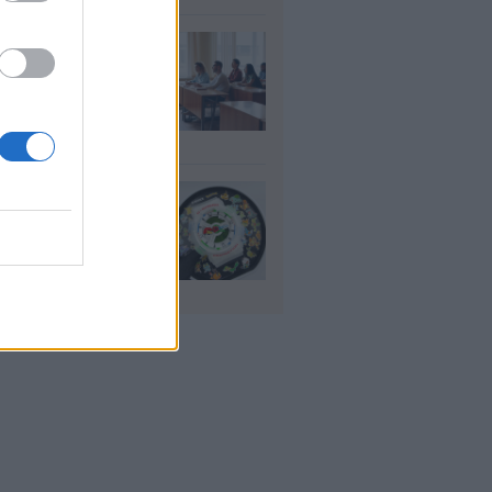
αιδευτικοί: Αύριο
8) ξεκινούν οι
ήσεις για 5.017
ιμους διορισμούς
υγ 2026
io: Το νέο G-
OCK Pokémon για
30 χρόνια του
nchise
υγ 2026