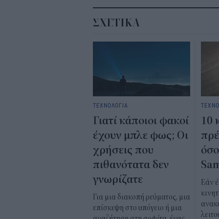
ΣΧΕΤΙΚΑ
ΤΕΧΝΟΛΟΓΙΑ
ΤΕΧΝΟ
Γιατί κάποιοι φακοί
10 
έχουν μπλε φως; Οι
πρέ
χρήσεις που
όσο
πιθανότατα δεν
Sam
γνωρίζατε
Εάν 
κινητ
Για μια διακοπή ρεύματος, μια
ανακ
επίσκεψη στο υπόγειο ή μια
λειτο
αναζήτηση στη σοφίτα, ένας