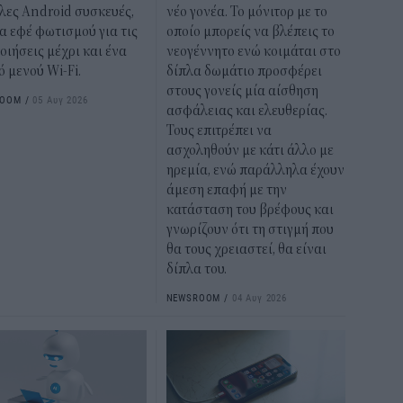
λες Android συσκευές,
νέο γονέα. Το μόνιτορ με το
α εφέ φωτισμού για τις
οποίο μπορείς να βλέπεις το
οιήσεις μέχρι και ένα
νεογέννητο ενώ κοιμάται στο
 μενού Wi-Fi.
δίπλα δωμάτιο προσφέρει
στους γονείς μία αίσθηση
ROOM
/
05 Αυγ 2026
ασφάλειας και ελευθερίας.
Τους επιτρέπει να
ασχοληθούν με κάτι άλλο με
ηρεμία, ενώ παράλληλα έχουν
άμεση επαφή με την
κατάσταση του βρέφους και
γνωρίζουν ότι τη στιγμή που
θα τους χρειαστεί, θα είναι
δίπλα του.
NEWSROOM
/
04 Αυγ 2026