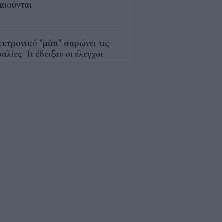
αιούνται
4
κτρονικό "μάτι" σαρώνει τις
αλίες- Τι έδειξαν οι έλεγχοι
9
γράφη το νέο Ειδικό
οταξικό για τον Τουρισμό: Τι
άζει για ξενοδοχεία, νησιά και
νδύσεις
6
όσιο: Άκυρες από 1η
ωβρίου οι εγκύκλιοι που δεν
ρτώνται online
5