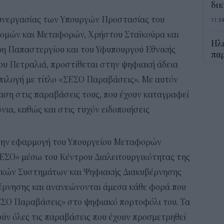
δικ
συνεργασίας των Υπουργών Προστασίας του
11:3
δομών και Μεταφορών, Χρήστου Σταϊκούρα και
Ηλε
η Παπαστεργίου και του Υφυπουργού Εθνικής
παρ
ου Πετραλιά, προστίθεται στην ψηφιακή άδεια
11:0
επιλογή με τίτλο «ΣΕΣΟ Παραβάσεις». Με αυτόν
Υπε
βαση στις παραβάσεις τους, που έχουν καταγραφεί
Χωρ
νια, καθώς και στις τυχόν ειδοποιήσεις
αλλ
επε
10:5
 την εφαρμογή του Υπουργείου Μεταφορών
ΕΣΟ» μέσω του Κέντρου Διαλειτουργικότητας της
Δημ
ακών Συστημάτων και Ψηφιακής Διακυβέρνησης
Οκτ
ανα
έρνησης και ανανεώνονται άμεσα κάθε φορά που
ΣΕΣΟ Παραβάσεις» στο ψηφιακό πορτοφόλι του. Τα
10:3
ύν όλες τις παραβάσεις που έχουν προσμετρηθεί