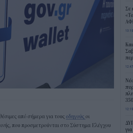
Σε 
«Το
ΑΦ
13:1
Και
Σαβ
περ
12:4
Νέο
πυρ
πλη
350
12:1
ιαθέσιμες από σήμερα για τους
οδηγούς
οι
ΔΥΠ
οινής, που προσμετρούνται στο Σύστημα Ελέγχου
για