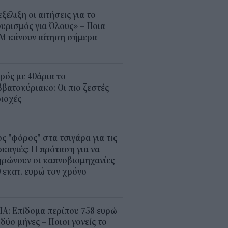
εξέλιξη οι αιτήσεις για το
υρισμός για Όλους» – Ποια
Μ κάνουν αίτηση σήμερα
5
ρός με 40άρια το
βατοκύριακο: Οι πιο ζεστές
ιοχές
7
ς "φόρος" στα τσιγάρα για τις
καγιές: Η πρόταση για να
ρώνουν οι καπνοβιομηχανίες
 εκατ. ευρώ τον χρόνο
5
Α: Επίδομα περίπου 758 ευρώ
 δύο μήνες – Ποιοι γονείς το