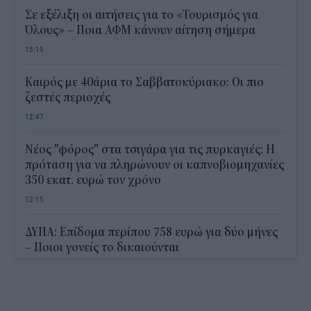
Σε εξέλιξη οι αιτήσεις για το «Τουρισμός για
Όλους» – Ποια ΑΦΜ κάνουν αίτηση σήμερα
13:15
Καιρός με 40άρια το Σαββατοκύριακο: Οι πιο
ζεστές περιοχές
12:47
Νέος "φόρος" στα τσιγάρα για τις πυρκαγιές: Η
πρόταση για να πληρώνουν οι καπνοβιομηχανίες
350 εκατ. ευρώ τον χρόνο
12:15
ΔΥΠΑ: Επίδομα περίπου 758 ευρώ για δύο μήνες
– Ποιοι γονείς το δικαιούνται
11:34
Ηλεκτρονικό "μάτι" σαρώνει τις παραλίες- Τι