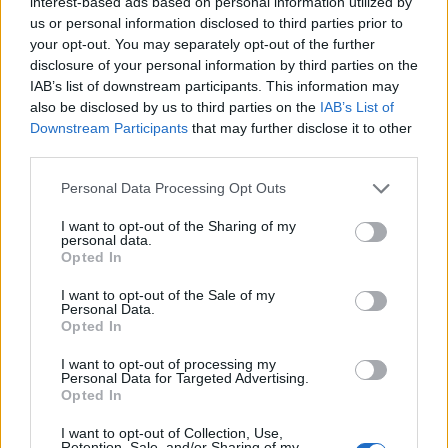
interest-based ads based on personal information utilized by
us or personal information disclosed to third parties prior to
your opt-out. You may separately opt-out of the further
disclosure of your personal information by third parties on the
IAB’s list of downstream participants. This information may
also be disclosed by us to third parties on the
IAB’s List of
Downstream Participants
that may further disclose it to other
ΤΕΧΝΟΛΟΓΙΑ
third parties.
10 κόλπα που πρέπει να ξέρουν όσοι έχουν
Samsung Galaxy
Personal Data Processing Opt Outs
Εάν έχετε Samsung Galaxy κινητό, ήρθε η ώρα να ανακαλύψετε
I want to opt-out of the Sharing of my
personal data.
μια σειρά από λειτουργίες που δεν θα βρείτε σε άλλες Android
Opted In
συσκευές, από τα εφέ φωτισμού για τις ειδοποιήσεις μέχρι και ένα
κρυφό μενού Wi-Fi.
I want to opt-out of the Sale of my
NEWSROOM
/
05 Αυγ 2026
Personal Data.
Opted In
I want to opt-out of processing my
Personal Data for Targeted Advertising.
Opted In
I want to opt-out of Collection, Use,
Retention, Sale, and/or Sharing of my