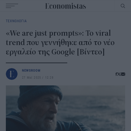
Main
ΤΕΧΝΟΛΟΓΙΑ
navigation
«We are just prompts»: Το viral
trend που γεννήθηκε από το νέο
εργαλείο της Google [Βίντεο]
NEWSROOM
27 Μαΐ 2025
12:28