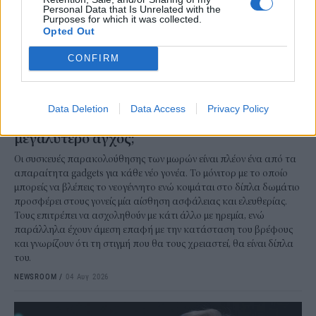
Personal Data that Is Unrelated with the
Purposes for which it was collected.
Opted Out
CONFIRM
ΤΕΧΝΟΛΟΓΙΑ
Data Deletion
Data Access
Privacy Policy
Έξυπνες κάμερες για τα μωρά: Ελευθερία ή
μεγαλύτερο άγχος;
Οι συσκευές παρακολούθησης των μωρών είναι πλέον ένα από τα
απαραίτητα gadgets για κάθε νέο γονέα. Το μόνιτορ με το οποίο
μπορείς να βλέπεις το νεογέννητο ενώ κοιμάται στο δίπλα δωμάτιο
προσφέρει στους γονείς μία αίσθηση ασφάλειας και ελευθερίας.
Τους επιτρέπει να ασχοληθούν με κάτι άλλο με ηρεμία, ενώ
παράλληλα έχουν άμεση επαφή με την κατάσταση του βρέφους
και γνωρίζουν ότι τη στιγμή που θα τους χρειαστεί, θα είναι δίπλα
του.
NEWSROOM
/
04 Αυγ 2026