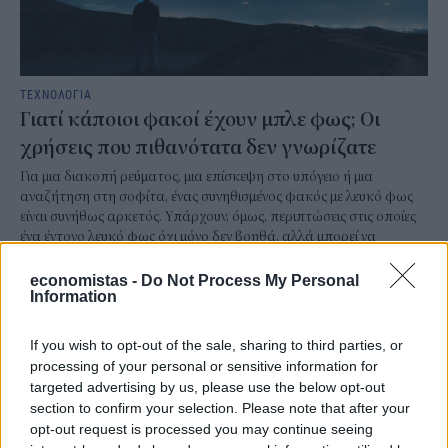
ΤΕΧΝΟΛΟΓΙΑ
Γιατί κάποιοι φακοί έχουν μπλε φως; Οι
χρήσεις που πιθανότατα δεν γνωρίζατε
Για μια διακοπή ρεύματος, μια επίσκεψη στο υπόγειο ή μια
αναζήτηση στη σοφίτα, ένας συνηθισμένος φακός με λευκό φως
είναι συνήθως αρκετός. Υπάρχουν, όμως, περιπτώσεις στις οποίες
ένα έντονο λευκό φως όχι μόνο δεν βοηθά, αλλά μπορεί να
δυσκολέψει τον χρήστη. Εκεί βρίσκουν εφαρμογή οι φακοί με μπλε
φως.
economistas -
Do Not Process My Personal
Information
NEWSROOM
/
06 Αυγ 2026
If you wish to opt-out of the sale, sharing to third parties, or
processing of your personal or sensitive information for
targeted advertising by us, please use the below opt-out
section to confirm your selection. Please note that after your
opt-out request is processed you may continue seeing