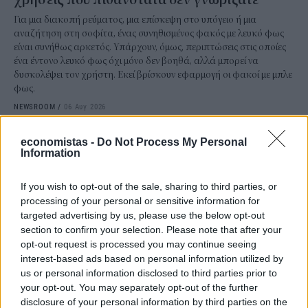
Για μια διακοπή ρεύματος, μια επίσκεψη στο υπόγειο ή μια
αναζήτηση στη σοφίτα, ένας συνηθισμένος φακός με λευκό φως
είναι συνήθως αρκετός. Υπάρχουν, όμως, περιπτώσεις στις οποίες
ένα έντονο λευκό φως όχι μόνο δεν βοηθά, αλλά μπορεί να
δυσκολέψει τον χρήστη. Εκεί βρίσκουν εφαρμογή οι φακοί με μπλε
φως.
NEWSROOM
/
06 Αυγ 2026
economistas -
Do Not Process My Personal
Information
If you wish to opt-out of the sale, sharing to third parties, or
processing of your personal or sensitive information for
targeted advertising by us, please use the below opt-out
section to confirm your selection. Please note that after your
opt-out request is processed you may continue seeing
interest-based ads based on personal information utilized by
us or personal information disclosed to third parties prior to
your opt-out. You may separately opt-out of the further
ΤΕΧΝΟΛΟΓΙΑ
disclosure of your personal information by third parties on the