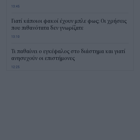
13:45
Γιατί κάποιοι φακοί έχουν μπλε φως; Οι χρήσεις
που πιθανότατα δεν γνωρίζατε
13:10
Τι παθαίνει ο εγκέφαλος στο διάστημα και γιατί
ανησυχούν οι επιστήμονες
12:25
Παιδικοί σταθμοί ΕΣΠΑ 2026 - 2027: Πότε
αναμένονται τα προσωρινά αποτελέσματα για τα
voucher
11:50
Χαρδαλιάς: Με το Παρατηρητήριο Έργων
αποκτούμε ένα από τα πρώτα ολοκληρωμένα
ψηφιακά εργαλεία στην Ευρώπη