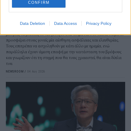
CONFIRM
Έξυπνες κάμερες για τα μωρά: Ελευθερία ή
μεγαλύτερο άγχος;
Οι συσκευές παρακολούθησης των μωρών είναι πλέον ένα από τα
Data Deletion
Data Access
Privacy Policy
απαραίτητα gadgets για κάθε νέο γονέα. Το μόνιτορ με το οποίο
μπορείς να βλέπεις το νεογέννητο ενώ κοιμάται στο δίπλα δωμάτιο
προσφέρει στους γονείς μία αίσθηση ασφάλειας και ελευθερίας.
Τους επιτρέπει να ασχοληθούν με κάτι άλλο με ηρεμία, ενώ
παράλληλα έχουν άμεση επαφή με την κατάσταση του βρέφους
και γνωρίζουν ότι τη στιγμή που θα τους χρειαστεί, θα είναι δίπλα
του.
NEWSROOM
/
04 Αυγ 2026