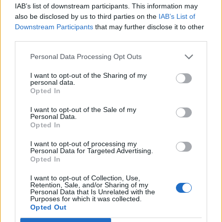
10 κόλπα που πρέπει να ξέρουν όσοι έχουν
IAB’s list of downstream participants. This information may
also be disclosed by us to third parties on the
IAB’s List of
Samsung Galaxy
Downstream Participants
that may further disclose it to other
Εάν έχετε Samsung Galaxy κινητό, ήρθε η ώρα να ανακαλύψετε
third parties.
μια σειρά από λειτουργίες που δεν θα βρείτε σε άλλες Android
συσκευές, από τα εφέ φωτισμού για τις ειδοποιήσεις μέχρι και ένα
Personal Data Processing Opt Outs
κρυφό μενού Wi-Fi.
I want to opt-out of the Sharing of my
NEWSROOM
/
05 Αυγ 2026
personal data.
Opted In
I want to opt-out of the Sale of my
Personal Data.
Opted In
I want to opt-out of processing my
Personal Data for Targeted Advertising.
Opted In
I want to opt-out of Collection, Use,
Retention, Sale, and/or Sharing of my
Personal Data that Is Unrelated with the
Purposes for which it was collected.
Opted Out
ΤΕΧΝΟΛΟΓΙΑ