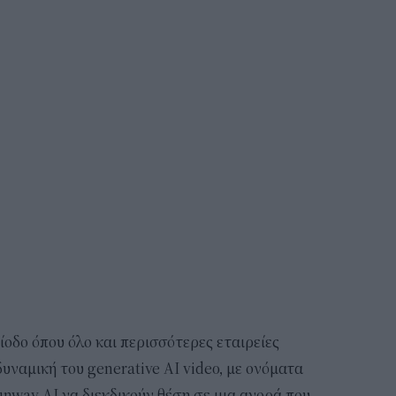
ίοδο όπου όλο και περισσότερες εταιρείες
υναμική του generative AI video, με ονόματα
Runway AI να διεκδικούν θέση σε μια αγορά που