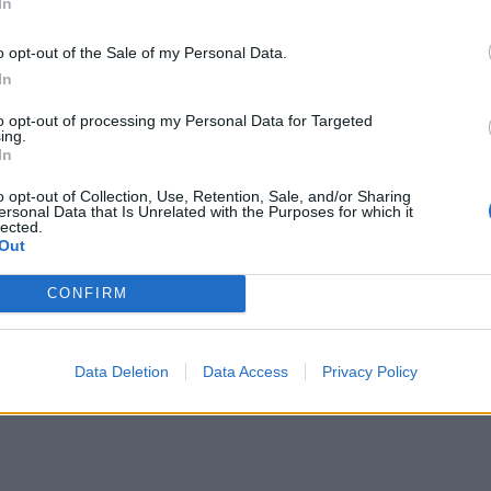
In
Εκπ
παράγει πλέον 11 εκατ. δολάρια σε ετήσια
o opt-out of the Sale of my Personal Data.
(5/
In
Utopai να στοχεύει κυρίως σε διαφημιστικές
αιτ
έλουν να παράγουν το δικό τους βιντεοσκοπημένο
μόν
to opt-out of processing my Personal Data for Targeted
ing.
04 Α
αι να βελτιώσει την εμπειρία των χρηστών, μέσα
In
φωνητική είσοδο και νέες λειτουργίες generative
Cas
o opt-out of Collection, Use, Retention, Sale, and/or Sharing
ersonal Data that Is Unrelated with the Purposes for which it
SH
lected.
τα 
Out
fra
06 Α
CONFIRM
Data Deletion
Data Access
Privacy Policy