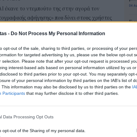
04 Α
AI έκανε το ντεμπούτο της στην αγορά τον
τογραφικής αφήγησης» που δίνει στους χρήστες
Για
και να πειραματίζονται με βίντεο, σε κάθε στάδιο
φορ
tas -
Do Not Process My Personal Information
κά
06 Α
η τραβήξει την προσοχή και από τον χώρο του
to opt-out of the sale, sharing to third parties, or processing of your per
formation for targeted advertising by us, please use the below opt-out s
ήριξη των Καρμέλο Άντονι και Τζέιμς Χάρντεν.
Συν
r selection. Please note that after your opt-out request is processed y
ύσει στην εταιρεία μέσω της εταιρείας παραγωγής
μπο
eing interest-based ads based on personal information utilized by us or
αν
ρύσει μαζί με τη συνεργάτιδά του Asani Swann και
disclosed to third parties prior to your opt-out. You may separately opt-
20.
losure of your personal information by third parties on the IAB’s list of
ουργία ταινιών, τηλεοπτικών εκπομπών,
πρέ
. This information may also be disclosed by us to third parties on the
IA
ακού περιεχομένου με κοινωνικό αντίκτυπο.
04 Α
Participants
that may further disclose it to other third parties.
ι ενταχθεί και στην Utopai ως στρατηγικός
e-Ε
δικ
l Data Processing Opt Outs
πρ
ρντεν δημιούργησε τον Απρίλιο ένα μικρού μήκους
ευ
το οποίο ήταν εμπνευσμένο από τη χαρακτηριστική
o opt-out of the Sharing of my personal data.
04 Α