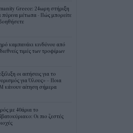
anity Greece: 24ωρη στήριξη
 πύρινα μέτωπα - Πώς μπορείτε
 βοηθήσετε
5
ηρό καμπανάκι κινδύνου από
 διεθνείς τιμές των τροφίμων
5
εξέλιξη οι αιτήσεις για το
υρισμός για Όλους» – Ποια
Μ κάνουν αίτηση σήμερα
5
ρός με 40άρια το
βατοκύριακο: Οι πιο ζεστές
ιοχές
7