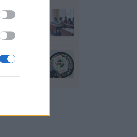
αιδευτικοί: Αύριο
8) ξεκινούν οι
ήσεις για 5.017
ιμους διορισμούς
υγ 2026
io: Το νέο G-
OCK Pokémon για
30 χρόνια του
nchise
υγ 2026