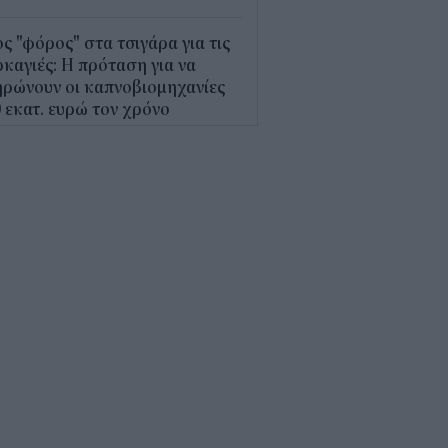
ς "φόρος" στα τσιγάρα για τις
καγιές: Η πρόταση για να
ρώνουν οι καπνοβιομηχανίες
 εκατ. ευρώ τον χρόνο
5
Α: Επίδομα περίπου 758 ευρώ
 δύο μήνες – Ποιοι γονείς το
αιούνται
4
κτρονικό "μάτι" σαρώνει τις
αλίες- Τι έδειξαν οι έλεγχοι
9
γράφη το νέο Ειδικό
οταξικό για τον Τουρισμό: Τι