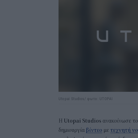
Utopai Studios/ φωτο: UTOPAI
Η
Utopai Studios
ανακοίνωσε το 
δημιουργία
βίντεο
με
τεχνητή ν