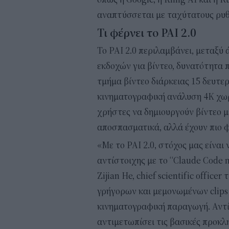
αναπτύσσεται με ταχύτατους ρυθ
Τι φέρνει το PAI 2.0
Το PAI 2.0 περιλαμβάνει, μεταξύ
εκδοχών για βίντεο, δυνατότητα 
τμήμα βίντεο διάρκειας 15 δευτε
κινηματογραφική ανάλυση 4K χωρί
χρήστες να δημιουργούν βίντεο μ
αποσπασματικά, αλλά έχουν πιο φ
«Με το PAI 2.0, στόχος μας είνα
αντίστοιχης με το “Claude Code 
Zijian He, chief scientific office
γρήγορων και μεμονωμένων clips 
κινηματογραφική παραγωγή. Αντίθε
αντιμετωπίσει τις βασικές προκλ