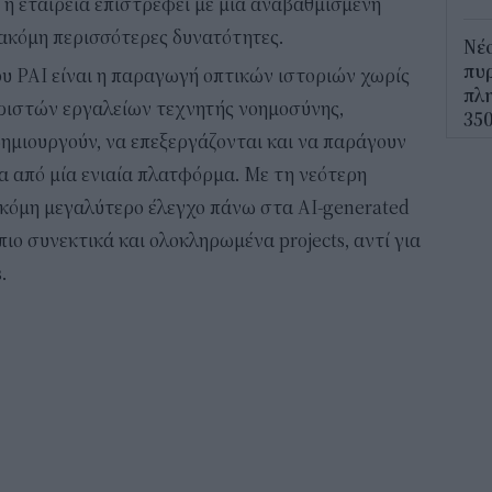
η εταιρεία επιστρέφει με μια αναβαθμισμένη
ακόμη περισσότερες δυνατότητες.
Νέο
πυρ
ου PAI είναι η παραγωγή οπτικών ιστοριών χωρίς
πλη
ριστών εργαλείων τεχνητής νοημοσύνης,
350
ημιουργούν, να επεξεργάζονται και να παράγουν
12:1
σα από μία ενιαία πλατφόρμα. Με τη νεότερη
ΔΥΠ
ακόμη μεγαλύτερο έλεγχο πάνω στα AI-generated
για
ιο συνεκτικά και ολοκληρωμένα projects, αντί για
δικ
.
11:3
Ηλε
παρ
11:0
Υπε
Χωρ