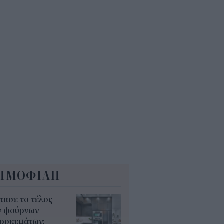
άζει για ξενοδοχεία, νησιά και
νδύσεις
6
όσιο: Άκυρες από 1η
ωβρίου οι εγκύκλιοι που δεν
ρτώνται online
5
ΗΜΟΦΙΛΗ
τασε το τέλος
ν φούρνων
κροκυμάτων;