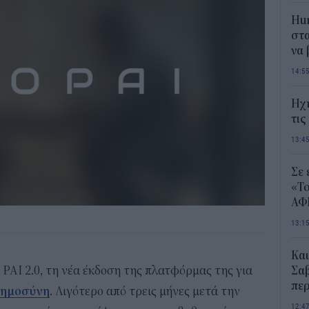
Hum
στα
να
14:5
Ηχ
τις
13:4
Σε 
«Το
ΑΦ
13:1
Και
PAI 2.0, τη νέα έκδοση της πλατφόρμας της για
Σαβ
περ
οημοσύνη
. Λιγότερο από τρεις μήνες μετά την
12:4