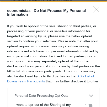
economistas -
Do Not Process My Personal
Ακολουθήστε το
στο
Google News
και
Information
μάθετε πρώτοι όλες τις ειδήσεις
If you wish to opt-out of the sale, sharing to third parties, or
Δείτε όλες τις τελευταίες
Ειδήσεις
από την Ελλάδα και
processing of your personal or sensitive information for
τον Κόσμο, στο
targeted advertising by us, please use the below opt-out
section to confirm your selection. Please note that after your
opt-out request is processed you may continue seeing
interest-based ads based on personal information utilized by
TAGS
us or personal information disclosed to third parties prior to
Ολγα Κεφαλογιάννη
Έλενα Ράπτη
ελληνικός
your opt-out. You may separately opt-out of the further
τουρισμός
Τουρισμός για όλους
voucher
disclosure of your personal information by third parties on the
IAB’s list of downstream participants. This information may
also be disclosed by us to third parties on the
IAB’s List of
Downstream Participants
that may further disclose it to other
ΣΧΕΤΙΚΑ
third parties.
Personal Data Processing Opt Outs
I want to opt-out of the Sharing of my