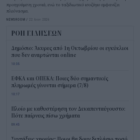
προηγούμενη χρονιά, ενώ το ταξιδιωτικό ισοζύγιο εμφανίζει
πλεόνασμα.
NEWSROOM
/
22 Ιουν 2026
ΡΟΗ ΕΙΔΗΣΕΩΝ
Δημόσιο: Άκυρες από 1η Οκτωβρίου οι εγκύκλιοι
που δεν αναρτώνται online
10:35
ΕΦΚΑ και ΟΠΕΚΑ: Ποιες δύο σημαντικές
πληρωμές γίνονται σήμερα (7/8)
10:17
Πλοίο με καθυστέρηση τον Δεκαπενταύγουστο:
Πότε παίρνεις πίσω χρήματα
09:45
Συντάξεις χηρείας: Ποιοι θα δουν διπλάσιο ποσό