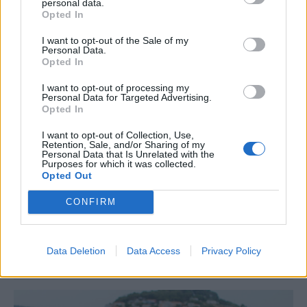
personal data.
Opted In
I want to opt-out of the Sale of my
Personal Data.
Opted In
I want to opt-out of processing my
Personal Data for Targeted Advertising.
Opted In
I want to opt-out of Collection, Use,
ΤΟΥΡΙΣΜΟΣ
Retention, Sale, and/or Sharing of my
Τουρισμός για Όλους 2026-2027: Ξεκίνησαν
Personal Data that Is Unrelated with the
Purposes for which it was collected.
σήμερα οι αιτήσεις για έως 600 ευρώ
Opted Out
Άνοιξε σήμερα, Τετάρτη 5 Αυγούστου 2026, η πλατφόρμα
CONFIRM
υποβολής αιτήσεων για το πρόγραμμα «Τουρισμός για Όλους 2026-
2027», μέσω του vouchers.gov.gr, δίνοντας τη δυνατότητα σε
χιλιάδες πολίτες να διεκδικήσουν οικονομική ενίσχυση για τις
διακοπές τους στην Ελλάδα.
Data Deletion
Data Access
Privacy Policy
NEWSROOM
/
05 Αυγ 2026