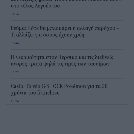
στο τέλος Αυγούστου
09:14
Ρεύμα: Πότε θα μπλοκάρει η αλλαγή παρόχου –
Τι αλλάζει για όσους έχουν χρέη
08:44
Η νευρικότητα στον Περσικό και τις διεθνείς
αγορές κρατά ψηλά τις τιμές των καυσίμων
08:22
Casio: Το νέο G-SHOCK Pokémon για τα 30
χρόνια του franchise
15:24
Δεκαπενταύγουστος 2026: Πόσο θα πληρωθούν
όσοι εργάζονται
14:54