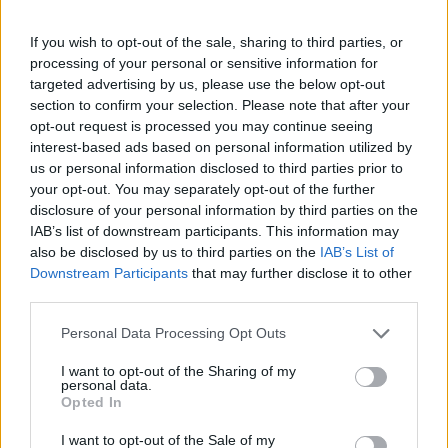
If you wish to opt-out of the sale, sharing to third parties, or
processing of your personal or sensitive information for
targeted advertising by us, please use the below opt-out
section to confirm your selection. Please note that after your
opt-out request is processed you may continue seeing
interest-based ads based on personal information utilized by
us or personal information disclosed to third parties prior to
ΤΟΥΡΙΣΜΟΣ
your opt-out. You may separately opt-out of the further
Τουρισμός για Όλους 2026-2027: Όλα όσα
disclosure of your personal information by third parties on the
θέλετε να γνωρίζετε
IAB’s list of downstream participants. This information may
also be disclosed by us to third parties on the
IAB’s List of
Αν και πολλοί δεν έχουν φύγει ακόμα για τις καλοκαιρινές τους
Downstream Participants
that may further disclose it to other
διακοπές, μπορούν να σκέφτονται τις επόμενες αποδράσεις τους
third parties.
καθώς η πλατφόρμα για το νέο πρόγραμμα Τουρισμός για Όλους
αναμένεται να ανοίξει τον Αύγουστο.
Personal Data Processing Opt Outs
NEWSROOM
/
13 Ιουλ 2026
I want to opt-out of the Sharing of my
personal data.
Opted In
I want to opt-out of the Sale of my