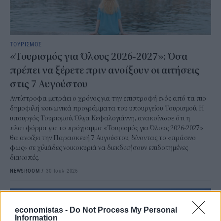
ΤΟΥΡΙΣΜΟΣ
«Τουρισμός για Όλους 2026-2027»: Όσα
πρέπει να ξέρετε πριν ανοίξουν οι αιτήσεις
στις 7 Αυγούστου
Αντίστροφα μετράει ο χρόνος για την επιστροφή ενός από τα πιο
δημοφιλή κοινωνικά προγράμματα του υπουργείου Τουρισμού. Η
υπουργός Τουρισμού, Όλγα Κεφαλογιάννη, ανακοίνωσε ότι η
πλατφόρμα για το πρόγραμμα «Τουρισμός για Όλους 2026-2027»
θα ανοίξει την Παρασκευή 7 Αυγούστου, δίνοντας το «πράσινο
φως» σε χιλιάδες νοικοκυριά να διεκδικήσουν επιδοτημένες
διακοπές.
NEWSROOM
/
30 Ιουλ 2026
economistas -
Do Not Process My Personal
Information