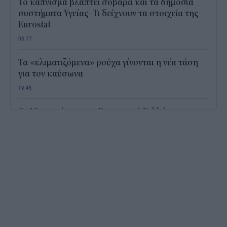
Το κάπνισμα βλάπτει σοβαρά και τα δημόσια
συστήματα Υγείας- Τι δείχνουν τα στοιχεία της
Eurostat
08:17
Τα «κλιματιζόμενα» ρούχα γίνονται η νέα τάση
για τον καύσωνα
19:45
Οι 10 προτάσεις του Εμπορικού Συλλόγου
Αθηνών για τις ΜμΕ
19:00
AKTOR: Συμφωνία με τη Motor Oil για την
εξαγορά του 75% των ΗΛΕΚΤΩΡ και THALIS
18:25
Κάρτες σίτισης: Στα 10 ευρώ ζητούν να αυξηθεί
το ημερήσιο όριο