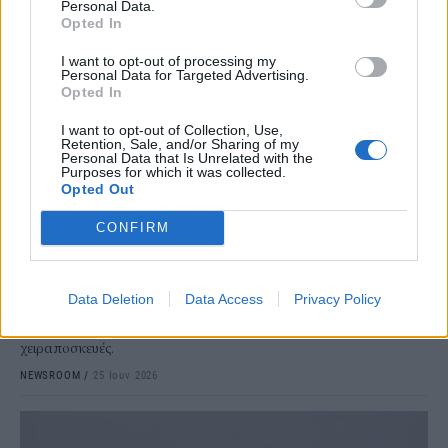
Personal Data.
Opted In
I want to opt-out of processing my
Personal Data for Targeted Advertising.
Opted In
I want to opt-out of Collection, Use,
Retention, Sale, and/or Sharing of my
Personal Data that Is Unrelated with the
Purposes for which it was collected.
ΤΟΥΡΙΣΜΟΣ
Opted Out
Φρένο στις χρεώσεις για χειραποσκευές -Τι
CONFIRM
αλλάζει για τους επιβάτες
Μια σημαντική αλλαγή για εκατομμύρια ταξιδιώτες φέρνει το νέο
ευρωπαϊκό πλαίσιο για τα δικαιώματα των επιβατών στις
Data Deletion
Data Access
Privacy Policy
αερομεταφορές, βάζοντας στο στόχαστρο τις πρόσθετες
χρεώσεις που επιβάλλουν πολλές αεροπορικές εταιρείες για τις
χειραποσκευές.
NEWSROOM
/
25 Ιουν 2026