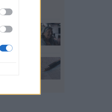
μοσίου ζητούν
οσωπικό
υγ 2026
τάξεις χηρείας:
οι θα δουν
λάσιο ποσό τέλος
γούστου
υγ 2026
 «μαθηματικό»
πο για 27
ανίσεις με μόλις
έα ρούχα στη
λίτσα
υγ 2026