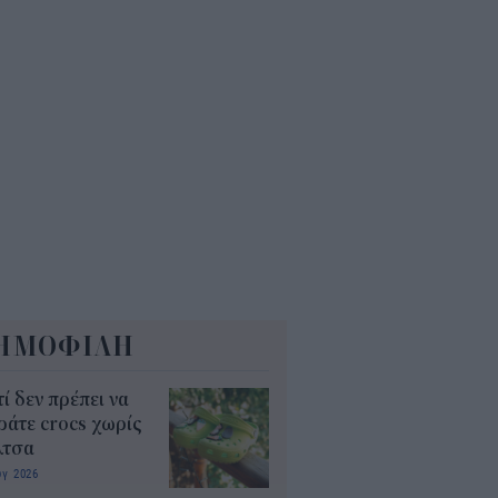
Α: Επίδομα περίπου 758 ευρώ
 δύο μήνες – Ποιοι γονείς το
αιούνται
4
ΗΜΟΦΙΛΗ
τί δεν πρέπει να
άτε crocs χωρίς
λτσα
υγ 2026