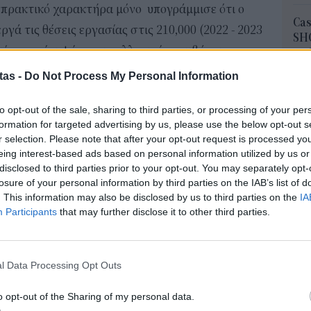
εισπρακτικό χαρακτήρα μόνο υπογράμμισε ότι ο
Cas
ργά τις θέσεις εργασίας στις 210,000 (2022 - 2023
SH
μίστηκε ότι φέτος οι συλλογικές συμβάσεις
τα 
fra
για τους εργαζόμενους από 1.1.2024, που έρχεται
tas -
Do Not Process My Personal Information
06 Α
ξήσεις των μισθών των ξενοδοχοϋπαλλήλων.
to opt-out of the sale, sharing to third parties, or processing of your per
ήτησε την θωράκιση του ελληνικού ξενοδοχείου,
Διο
formation for targeted advertising by us, please use the below opt-out s
εκπ
υνεχίσει να αυξάνει τις υπεραξίες στην
r selection. Please note that after your opt-out request is processed y
Πότ
eing interest-based ads based on personal information utilized by us or
ο σημείο αυτό στάθηκε στις φωνές που κάνουν
ονό
disclosed to third parties prior to your opt-out. You may separately opt-
πρέ
άδα κάνοντας λόγο για μια επινόηση πίσω από την
losure of your personal information by third parties on the IAB’s list of
οι 
. This information may also be disclosed by us to third parties on the
IA
 ελλείψεις υποδομών όσο και η φθίνουσα απόδοση
06 Α
Participants
that may further disclose it to other third parties.
 κόντρα στην κοινή λογική να γίνεται συζήτηση
αντί της αναβάθμισης της προσφοράς, ώστε να
ΑΣ
Τελ
ιαχειριστούν σωστά την καθημερινότητά τους",
l Data Processing Opt Outs
315
προ
o opt-out of the Sharing of my personal data.
φορ
λογίας των ξενοδοχείων, έντονη ήταν και η