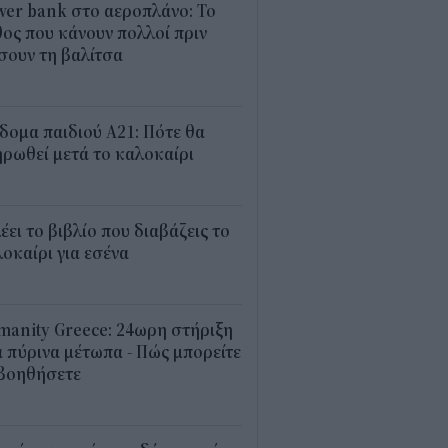
er bank στο αεροπλάνο: Το
ος που κάνουν πολλοί πριν
σουν τη βαλίτσα
2
δομα παιδιού Α21: Πότε θα
ρωθεί μετά το καλοκαίρι
0
λέει το βιβλίο που διαβάζεις το
οκαίρι για εσένα
3
anity Greece: 24ωρη στήριξη
 πύρινα μέτωπα - Πώς μπορείτε
 βοηθήσετε
5