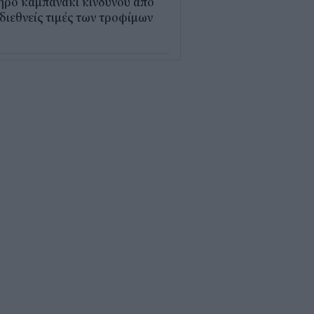
ηρό καμπανάκι κινδύνου από
 διεθνείς τιμές των τροφίμων
5
εξέλιξη οι αιτήσεις για το
υρισμός για Όλους» – Ποια
Μ κάνουν αίτηση σήμερα
5
ρός με 40άρια το
βατοκύριακο: Οι πιο ζεστές
ιοχές
7
ς "φόρος" στα τσιγάρα για τις
καγιές: Η πρόταση για να
ρώνουν οι καπνοβιομηχανίες
 εκατ. ευρώ τον χρόνο
5