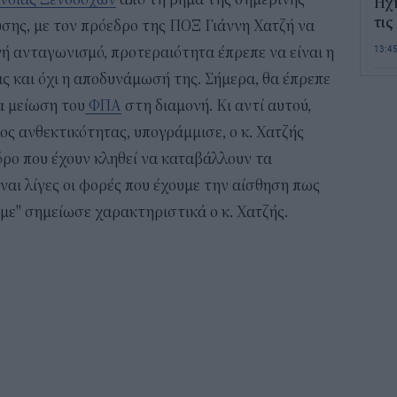
Ηχ
τις
υσης, με τον πρόεδρο της ΠΟΞ Γιάννη Χατζή να
13:4
νή ανταγωνισμό, προτεραιότητα έπρεπε να είναι η
 και όχι η αποδυνάμωσή της. Σήμερα, θα έπρεπε
Σε 
ια μείωση του
ΦΠΑ
στη διαμονή. Κι αντί αυτού,
«Το
ΑΦ
ς ανθεκτικότητας, υπογράμμισε, ο κ. Χατζής
13:1
ρο που έχουν κληθεί να καταβάλλουν τα
ναι λίγες οι φορές που έχουμε την αίσθηση πως
Και
με" σημείωσε χαρακτηριστικά ο κ. Χατζής.
Σαβ
περ
12:4
Νέο
πυρ
πλη
350
12:1