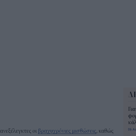
ΔΥΠ
για
δικ
11:3
Δ
Για
φορ
κά
06 Α
ανεξέλεγκτες οι
βραχυχρόνιες μισθώσεις
, καθώς