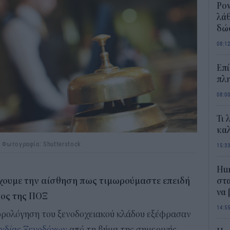
Pow
λάθ
δώ
08:1
Επί
πλη
08:0
Τι 
καλ
/ Φωτογραφία: Shutterstock
15:3
Hum
 έχουμε την αίσθηση πως τιμωρούμαστε επειδή
στα
να
ρος της ΠΟΞ
14:5
ορολόγηση του ξενοδοχειακού κλάδου εξέφρασαν
νδίας Ξενοδόχων
από τη βήμα της σημερινής