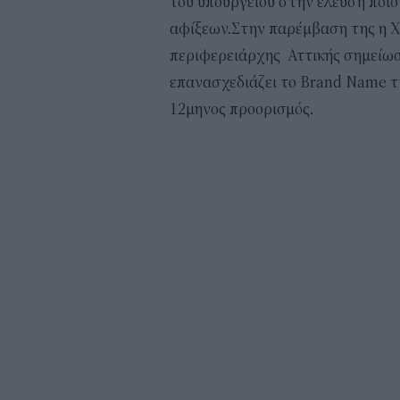
του υπουργείου στην έλευση ποιο
αφίξεων.Στην παρέμβαση της η 
περιφερειάρχης Αττικής σημείωσε
επανασχεδιάζει το Brand Name τη
12μηνος προορισμός.