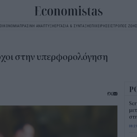
ΟΙΚΟΝΟΜΙΑ
ΠΡΑΣΙΝΗ ΑΝΑΠΤΥΞΗ
ΕΡΓΑΣΙΑ & ΣΥΝΤΑΞΗ
ΕΠΙΧΕΙΡΗΣΕΙΣ
ΤΡΟΠΟΣ ΖΩΗ
Main
navigation
δόχοι στην υπερφορολόγηση
Ρ
Scr
μετ
στη
08:2