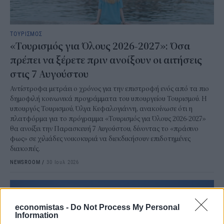
ΤΟΥΡΙΣΜΟΣ
«Τουρισμός για Όλους 2026-2027»: Όσα
πρέπει να ξέρετε πριν ανοίξουν οι αιτήσεις
στις 7 Αυγούστου
Αντίστροφα μετράει ο χρόνος για την επιστροφή ενός από τα πιο
δημοφιλή κοινωνικά προγράμματα του υπουργείου Τουρισμού. Η
υπουργός Τουρισμού, Όλγα Κεφαλογιάννη, ανακοίνωσε ότι η
πλατφόρμα για το πρόγραμμα «Τουρισμός για Όλους 2026-2027»
θα ανοίξει την Παρασκευή 7 Αυγούστου, δίνοντας το «πράσινο
φως» σε χιλιάδες νοικοκυριά να διεκδικήσουν επιδοτημένες
διακοπές.
NEWSROOM
/
30 Ιουλ 2026
economistas -
Do Not Process My Personal
Information