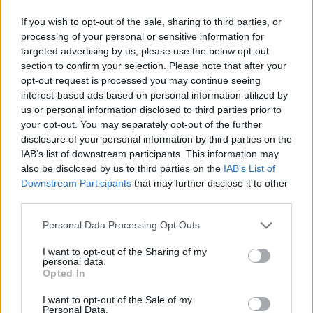
If you wish to opt-out of the sale, sharing to third parties, or
processing of your personal or sensitive information for
targeted advertising by us, please use the below opt-out
section to confirm your selection. Please note that after your
opt-out request is processed you may continue seeing
interest-based ads based on personal information utilized by
us or personal information disclosed to third parties prior to
ΤΟΥΡΙΣΜΟΣ
your opt-out. You may separately opt-out of the further
Τουρισμός για Όλους 2026-2027: Όλα όσα
disclosure of your personal information by third parties on the
θέλετε να γνωρίζετε
IAB’s list of downstream participants. This information may
also be disclosed by us to third parties on the
IAB’s List of
Αν και πολλοί δεν έχουν φύγει ακόμα για τις καλοκαιρινές τους
διακοπές, μπορούν να σκέφτονται τις επόμενες αποδράσεις τους
Downstream Participants
that may further disclose it to other
καθώς η πλατφόρμα για το νέο πρόγραμμα Τουρισμός για Όλους
third parties.
αναμένεται να ανοίξει τον Αύγουστο.
Personal Data Processing Opt Outs
NEWSROOM
/
13 Ιουλ 2026
I want to opt-out of the Sharing of my
personal data.
Opted In
I want to opt-out of the Sale of my
Personal Data.