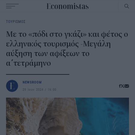
Main
ΤΟΥΡΙΣΜΟΣ
navigation
Mε το «πόδι στο γκάζι» και φέτος ο
ελληνικός τουρισμός -Μεγάλη
αύξηση των αφίξεων το
α΄τετράμηνο
NEWSROOM
29 Ιουν 2024
16:00