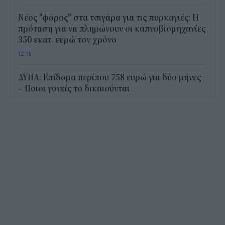
Νέος "φόρος" στα τσιγάρα για τις πυρκαγιές: Η
πρόταση για να πληρώνουν οι καπνοβιομηχανίες
350 εκατ. ευρώ τον χρόνο
12:15
ΔΥΠΑ: Επίδομα περίπου 758 ευρώ για δύο μήνες
– Ποιοι γονείς το δικαιούνται
11:34
Ηλεκτρονικό "μάτι" σαρώνει τις παραλίες- Τι
έδειξαν οι έλεγχοι
11:09
Υπεγράφη το νέο Ειδικό Χωροταξικό για τον
Τουρισμό: Τι αλλάζει για ξενοδοχεία, νησιά και
επενδύσεις
10:56