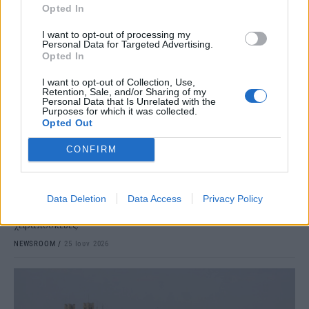
Opted In
I want to opt-out of processing my
Personal Data for Targeted Advertising.
Opted In
I want to opt-out of Collection, Use,
Retention, Sale, and/or Sharing of my
Personal Data that Is Unrelated with the
Purposes for which it was collected.
ΤΟΥΡΙΣΜΟΣ
Opted Out
Φρένο στις χρεώσεις για χειραποσκευές -Τι
αλλάζει για τους επιβάτες
CONFIRM
Μια σημαντική αλλαγή για εκατομμύρια ταξιδιώτες φέρνει το νέο
ευρωπαϊκό πλαίσιο για τα δικαιώματα των επιβατών στις
αερομεταφορές, βάζοντας στο στόχαστρο τις πρόσθετες
Data Deletion
Data Access
Privacy Policy
χρεώσεις που επιβάλλουν πολλές αεροπορικές εταιρείες για τις
χειραποσκευές.
NEWSROOM
/
25 Ιουν 2026