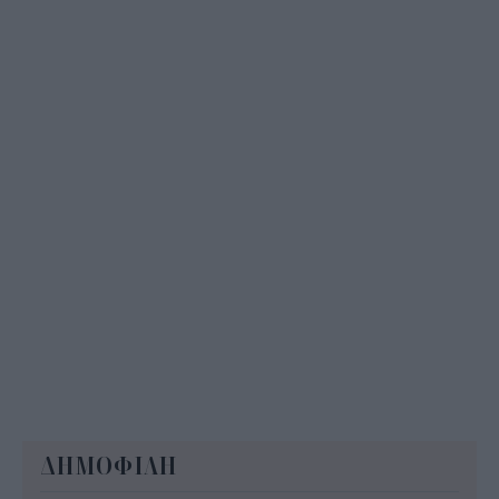
Δημόσιο: Άκυρες από 1η Οκτωβρίου οι εγκύκλιοι
που δεν αναρτώνται online
10:35
ΔΗΜΟΦΙΛΗ