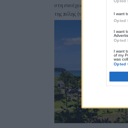
Opted 
στη συνέχεια να επισκεφθούν τη
της πόλης (ναι, είναι τεχνητή).
I want t
Opted 
I want 
Advertis
Opted 
I want t
of my P
was col
Opted 