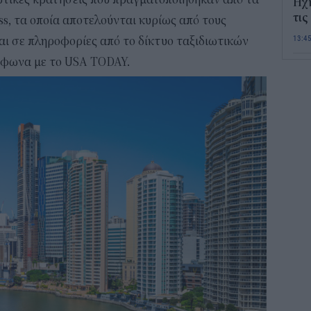
Ηχ
τις
s, τα οποία αποτελούνται κυρίως από τους
13:4
και σε πληροφορίες από το δίκτυο ταξιδιωτικών
μφωνα με το USA TODAY.
Σε 
«Το
ΑΦ
13:1
Και
Σαβ
περ
12:4
Νέο
πυρ
πλη
350
12:1