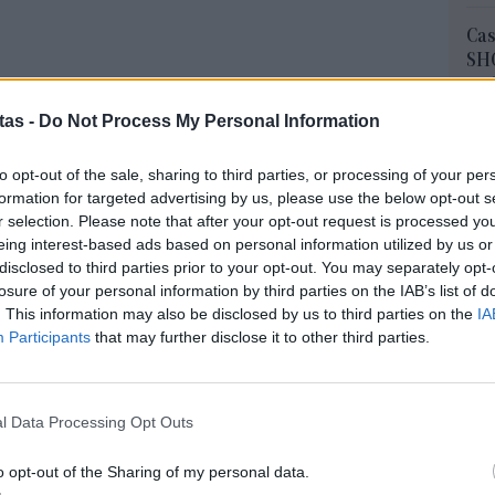
Cas
SH
τα 
fra
tas -
Do Not Process My Personal Information
06 Α
to opt-out of the sale, sharing to third parties, or processing of your per
Διο
formation for targeted advertising by us, please use the below opt-out s
εκπ
r selection. Please note that after your opt-out request is processed y
Πότ
eing interest-based ads based on personal information utilized by us or
ονό
disclosed to third parties prior to your opt-out. You may separately opt-
πρέ
losure of your personal information by third parties on the IAB’s list of
οι 
. This information may also be disclosed by us to third parties on the
IA
06 Α
ροορισμοί για το 2025
Participants
that may further disclose it to other third parties.
ΑΣ
Τελ
μεσα στις ακτές Gold Coast και Sunshine Coast,
l Data Processing Opt Outs
315
στις φυσικές ομορφιές με μια ζωντανή αστική
προ
o opt-out of the Sharing of my personal data.
φορ
ούν να εξερευνήσουν ένα καταφύγιο κοάλα και