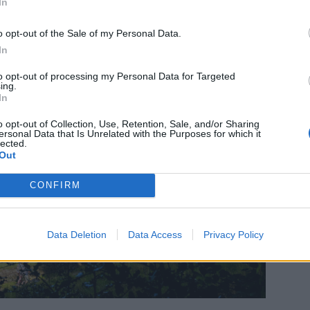
In
Δη
 μοναδική παραλία της Αυστραλίας στο κέντρο
πρ
o opt-out of the Sale of my Personal Data.
05 Α
In
Συν
to opt-out of processing my Personal Data for Targeted
Ποι
ing.
In
διπ
Αυ
o opt-out of Collection, Use, Retention, Sale, and/or Sharing
07 Α
ersonal Data that Is Unrelated with the Purposes for which it
lected.
Out
Το
κόλ
CONFIRM
εμφ
ενν
βα
Data Deletion
Data Access
Privacy Policy
05 Α