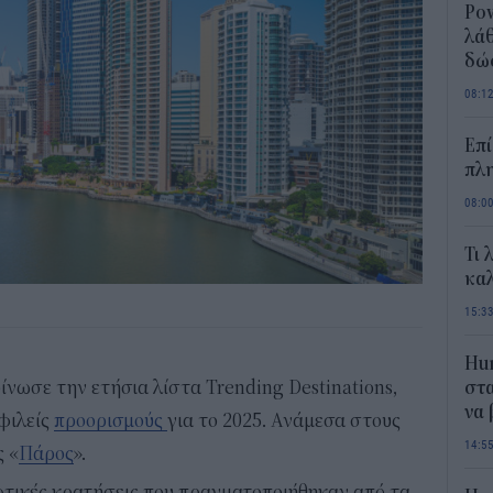
Pow
λάθ
δώ
08:1
Επί
πλη
08:0
Τι 
καλ
15:3
Hum
ίνωσε την ετήσια λίστα Trending Destinations,
στα
να
φιλείς
προορισμούς
για το 2025. Ανάμεσα στους
14:5
ς «
Πάρος
».
ωτικές κρατήσεις που πραγματοποιήθηκαν από τα