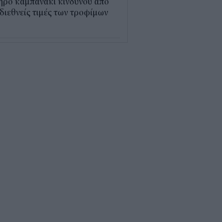
ηρό καμπανάκι κινδύνου από
 διεθνείς τιμές των τροφίμων
5
εξέλιξη οι αιτήσεις για το
υρισμός για Όλους» – Ποια
Μ κάνουν αίτηση σήμερα
5
ρός με 40άρια το
βατοκύριακο: Οι πιο ζεστές
ιοχές
7
ς "φόρος" στα τσιγάρα για τις
καγιές: Η πρόταση για να
ρώνουν οι καπνοβιομηχανίες
 εκατ. ευρώ τον χρόνο
5