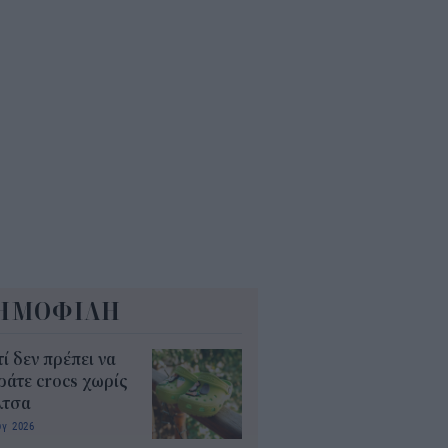
Α: Επίδομα περίπου 758 ευρώ
 δύο μήνες – Ποιοι γονείς το
αιούνται
4
ΗΜΟΦΙΛΗ
τί δεν πρέπει να
άτε crocs χωρίς
λτσα
υγ 2026