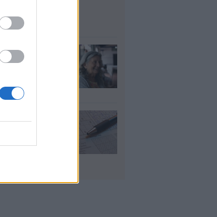
μοσίου ζητούν
οσωπικό
υγ 2026
τάξεις χηρείας:
οι θα δουν
λάσιο ποσό τέλος
γούστου
υγ 2026
 «μαθηματικό»
πο για 27
ανίσεις με μόλις
έα ρούχα στη
λίτσα
υγ 2026