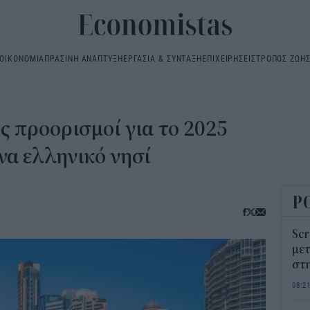
ΟΙΚΟΝΟΜΙΑ
ΠΡΑΣΙΝΗ ΑΝΑΠΤΥΞΗ
ΕΡΓΑΣΙΑ & ΣΥΝΤΑΞΗ
ΕΠΙΧΕΙΡΗΣΕΙΣ
ΤΡΟΠΟΣ ΖΩΗ
Main
navigation
ίς προορισμοί για το 2025
ένα ελληνικό νησί
Ρ
Scr
μετ
στη
08:2