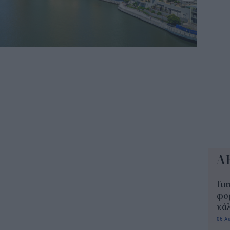
ΔΥΠ
για
δικ
11:3
Δ
Για
φορ
κά
06 Α