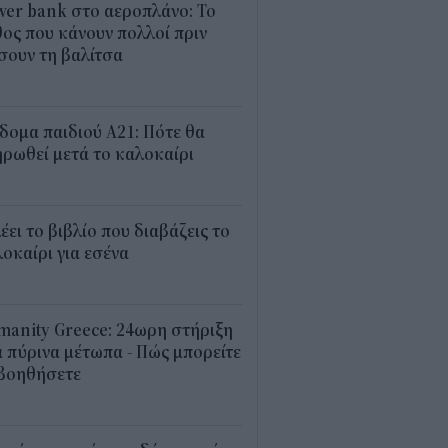
er bank στο αεροπλάνο: Το
ος που κάνουν πολλοί πριν
σουν τη βαλίτσα
2
δομα παιδιού Α21: Πότε θα
ρωθεί μετά το καλοκαίρι
0
λέει το βιβλίο που διαβάζεις το
οκαίρι για εσένα
3
anity Greece: 24ωρη στήριξη
 πύρινα μέτωπα - Πώς μπορείτε
 βοηθήσετε
5