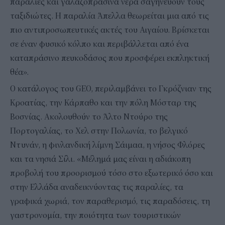
παραλίες και γαλαζοπράσινα νερά σαγηνεύουν τους
ταξιδιώτες. Η παραλία Άπελλα θεωρείται μια από τις
πιο αντιπροσωπευτικές ακτές του Αιγαίου. Βρίσκεται
σε έναν φυσικό κόλπο και περιβάλλεται από ένα
καταπράσινο πευκοδάσος που προσφέρει εκπληκτική
θέα».
Ο κατάλογος του GEO, περιλαμβάνει το Γκρόζνιαν της
Κροατίας, την Κάρπαθο και την πόλη Μόσταρ της
Βοσνίας. Ακολουθούν το Άλτο Ντούρο της
Πορτογαλίας, το Χελ στην Πολωνία, το βελγικό
Ντυνάν, η φινλανδική λίμνη Σάιμαα, η νήσος Φλόρες
και τα νησιά Σίλι. «Μέλημά μας είναι η αδιάκοπη
προβολή του προορισμού τόσο στο εξωτερικό όσο και
στην Ελλάδα αναδεικνύοντας τις παραλίες, τα
γραφικά χωριά, τον παραθερισμό, τις παραδόσεις, τη
γαστρονομία, την ποιότητα των τουριστικών