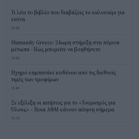
Τι λέει το βιβλίο που διαβάζεις το καλοκαίρι για
εσένα
15:33
Humanity Greece: 24ωρη στήριξη στα πύρινα
μέτωπα - Πώς μπορείτε να βοηθήσετε
14:55
Ηχηρό καμπανάκι κινδύνου από τις διεθνείς
τιμές των τροφίμων
13:45
Σε εξέλιξη οι αιτήσεις για το «Τουρισμός για
Όλους» – Ποια ΑΦΜ κάνουν αίτηση σήμερα
13:15
Καιρός με 40άρια το Σαββατοκύριακο: Οι πιο