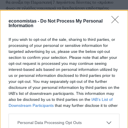
θα ανοίξει την Παρασκευή 7 Αυγούστου, δίνοντας το «πράσινο
φως» σε χιλιάδες νοικοκυριά να διεκδικήσουν επιδοτημένες
διακοπές.
economistas -
Do Not Process My Personal
NEWSROOM
/
30 Ιουλ 2026
Information
If you wish to opt-out of the sale, sharing to third parties, or
processing of your personal or sensitive information for
targeted advertising by us, please use the below opt-out
section to confirm your selection. Please note that after your
opt-out request is processed you may continue seeing
interest-based ads based on personal information utilized by
us or personal information disclosed to third parties prior to
your opt-out. You may separately opt-out of the further
disclosure of your personal information by third parties on the
IAB’s list of downstream participants. This information may
also be disclosed by us to third parties on the
IAB’s List of
ΤΟΥΡΙΣΜΟΣ
Downstream Participants
that may further disclose it to other
Τουρισμός για Όλους 2026-2027: Όλα όσα
third parties.
θέλετε να γνωρίζετε
Personal Data Processing Opt Outs
Αν και πολλοί δεν έχουν φύγει ακόμα για τις καλοκαιρινές τους