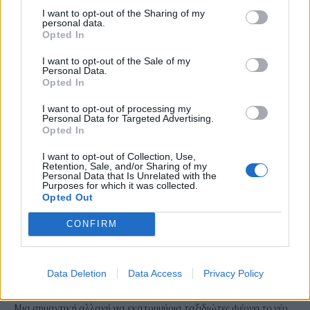
διακοπές, μπορούν να σκέφτονται τις επόμενες αποδράσεις τους
I want to opt-out of the Sharing of my
καθώς η πλατφόρμα για το νέο πρόγραμμα Τουρισμός για Όλους
personal data.
Opted In
αναμένεται να ανοίξει τον Αύγουστο.
NEWSROOM
/
13 Ιουλ 2026
I want to opt-out of the Sale of my
Personal Data.
Opted In
I want to opt-out of processing my
Personal Data for Targeted Advertising.
Opted In
I want to opt-out of Collection, Use,
Retention, Sale, and/or Sharing of my
Personal Data that Is Unrelated with the
Purposes for which it was collected.
Opted Out
CONFIRM
ΤΟΥΡΙΣΜΟΣ
Φρένο στις χρεώσεις για χειραποσκευές -Τι
Data Deletion
Data Access
Privacy Policy
αλλάζει για τους επιβάτες
Μια σημαντική αλλαγή για εκατομμύρια ταξιδιώτες φέρνει το νέο