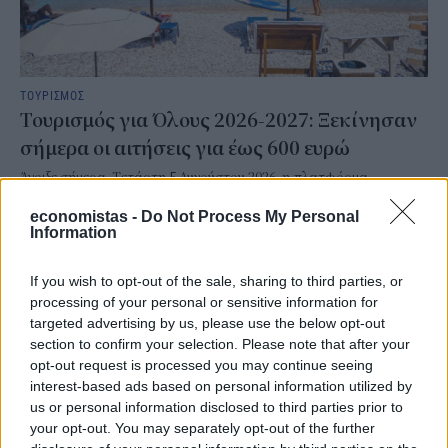
ΤΟΥΡΙΣΜΟΣ
Τουρισμός για Όλους 2026-2027: Ξεκίνησαν
σήμερα οι αιτήσεις για έως 600 ευρώ
Άνοιξε σήμερα, Τετάρτη 5 Αυγούστου 2026, η πλατφόρμα
υποβολής αιτήσεων για το πρόγραμμα «Τουρισμός για Όλους 2026-
economistas -
Do Not Process My Personal
2027», μέσω του vouchers.gov.gr, δίνοντας τη δυνατότητα σε
Information
χιλιάδες πολίτες να διεκδικήσουν οικονομική ενίσχυση για τις
διακοπές τους στην Ελλάδα.
If you wish to opt-out of the sale, sharing to third parties, or
NEWSROOM
/
05 Αυγ 2026
processing of your personal or sensitive information for
targeted advertising by us, please use the below opt-out
section to confirm your selection. Please note that after your
opt-out request is processed you may continue seeing
interest-based ads based on personal information utilized by
us or personal information disclosed to third parties prior to
your opt-out. You may separately opt-out of the further