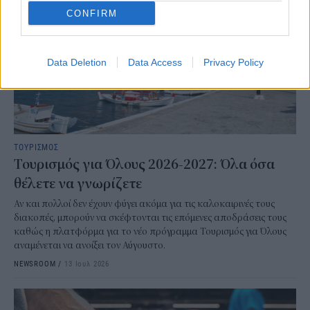
CONFIRM
Data Deletion
Data Access
Privacy Policy
ΤΟΥΡΙΣΜΟΣ
Τουρισμός για Όλους 2026-2027: Όλα όσα
θέλετε να γνωρίζετε
Αν και πολλοί δεν έχουν φύγει ακόμα για τις καλοκαιρινές τους
διακοπές, μπορούν να σκέφτονται τις επόμενες αποδράσεις τους
καθώς η πλατφόρμα για το νέο πρόγραμμα Τουρισμός για Όλους
αναμένεται να ανοίξει τον Αύγουστο.
NEWSROOM
/
13 Ιουλ 2026