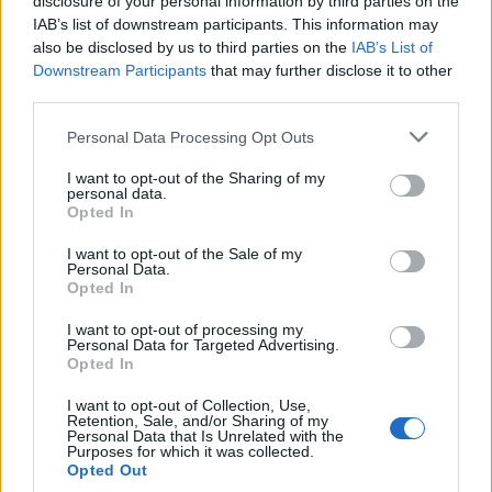
disclosure of your personal information by third parties on the
IAB’s list of downstream participants. This information may
also be disclosed by us to third parties on the
IAB’s List of
Downstream Participants
that may further disclose it to other
third parties.
ΤΟΥΡΙΣΜΟΣ
Personal Data Processing Opt Outs
«Τουρισμός για Όλους 2026-2027»: Όσα
I want to opt-out of the Sharing of my
πρέπει να ξέρετε πριν ανοίξουν οι αιτήσεις
personal data.
Opted In
στις 7 Αυγούστου
Αντίστροφα μετράει ο χρόνος για την επιστροφή ενός από τα πιο
I want to opt-out of the Sale of my
Personal Data.
δημοφιλή κοινωνικά προγράμματα του υπουργείου Τουρισμού. Η
Opted In
υπουργός Τουρισμού, Όλγα Κεφαλογιάννη, ανακοίνωσε ότι η
πλατφόρμα για το πρόγραμμα «Τουρισμός για Όλους 2026-2027»
I want to opt-out of processing my
θα ανοίξει την Παρασκευή 7 Αυγούστου, δίνοντας το «πράσινο
Personal Data for Targeted Advertising.
φως» σε χιλιάδες νοικοκυριά να διεκδικήσουν επιδοτημένες
Opted In
διακοπές.
I want to opt-out of Collection, Use,
NEWSROOM
/
30 Ιουλ 2026
Retention, Sale, and/or Sharing of my
Personal Data that Is Unrelated with the
Purposes for which it was collected.
Opted Out