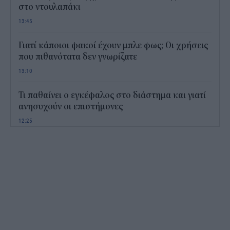
στο ντουλαπάκι
13:45
Γιατί κάποιοι φακοί έχουν μπλε φως; Οι χρήσεις
που πιθανότατα δεν γνωρίζατε
13:10
Τι παθαίνει ο εγκέφαλος στο διάστημα και γιατί
ανησυχούν οι επιστήμονες
12:25
Παιδικοί σταθμοί ΕΣΠΑ 2026 - 2027: Πότε
αναμένονται τα προσωρινά αποτελέσματα για τα
voucher
11:50
Χαρδαλιάς: Με το Παρατηρητήριο Έργων
αποκτούμε ένα από τα πρώτα ολοκληρωμένα
ψηφιακά εργαλεία στην Ευρώπη