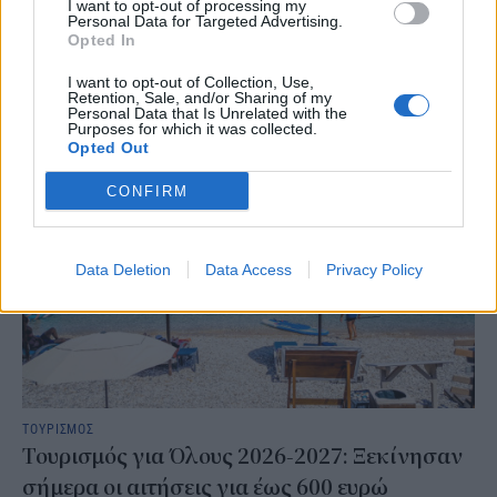
I want to opt-out of processing my
ελληνικά νησιά
τουρίστες
Personal Data for Targeted Advertising.
Opted In
I want to opt-out of Collection, Use,
Retention, Sale, and/or Sharing of my
ΣΧΕΤΙΚΑ
Personal Data that Is Unrelated with the
Purposes for which it was collected.
Opted Out
CONFIRM
Data Deletion
Data Access
Privacy Policy
ΤΟΥΡΙΣΜΟΣ
Τουρισμός για Όλους 2026-2027: Ξεκίνησαν
σήμερα οι αιτήσεις για έως 600 ευρώ