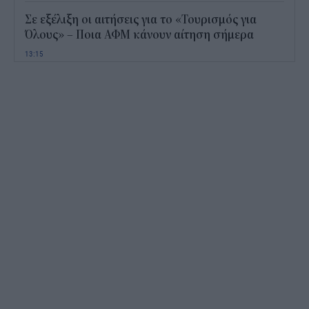
Σε εξέλιξη οι αιτήσεις για το «Τουρισμός για
Όλους» – Ποια ΑΦΜ κάνουν αίτηση σήμερα
13:15
Καιρός με 40άρια το Σαββατοκύριακο: Οι πιο
ζεστές περιοχές
12:47
Νέος "φόρος" στα τσιγάρα για τις πυρκαγιές: Η
πρόταση για να πληρώνουν οι καπνοβιομηχανίες
350 εκατ. ευρώ τον χρόνο
12:15
ΔΥΠΑ: Επίδομα περίπου 758 ευρώ για δύο μήνες
– Ποιοι γονείς το δικαιούνται
11:34