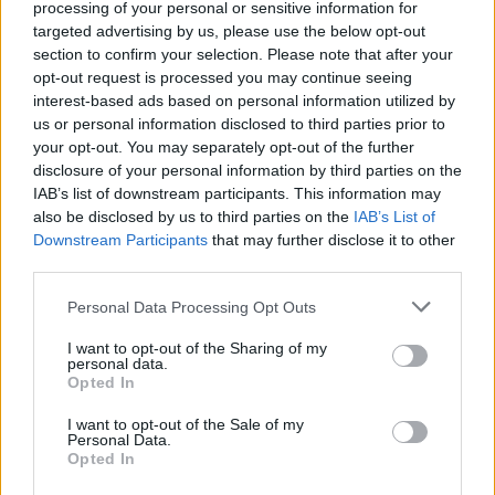
processing of your personal or sensitive information for
μέρος που μπορώ να ξεχωρίσω. Όλη η Αμοργός είναι
targeted advertising by us, please use the below opt-out
πανέμορφη», τονίζει η αντιδήμαρχος. «Όλες οι
section to confirm your selection. Please note that after your
παραλίες προσφέρουν επιλογές για οικονομικό
opt-out request is processed you may continue seeing
interest-based ads based on personal information utilized by
μπάνιο», σημειώνει κλείνοντας. «Υπάρχουν 1-2
us or personal information disclosed to third parties prior to
πολυτελείς ξενοδοχειακές μονάδες πολλών αστέρων,
your opt-out. You may separately opt-out of the further
αλλά το μεγαλύτερο μέρος των καταλυμάτων είναι
disclosure of your personal information by third parties on the
IAB’s list of downstream participants. This information may
μικρές, οικογενειακές επιχειρήσεις».
also be disclosed by us to third parties on the
IAB’s List of
ΑΠΕ-ΜΠΕ
Downstream Participants
that may further disclose it to other
third parties.
Ακολουθήστε το
στο
Google News
και
Personal Data Processing Opt Outs
μάθετε πρώτοι όλες τις ειδήσεις
I want to opt-out of the Sharing of my
personal data.
Δείτε όλες τις τελευταίες
Ειδήσεις
από την Ελλάδα και
Opted In
τον Κόσμο, στο
I want to opt-out of the Sale of my
Personal Data.
Opted In
TAGS