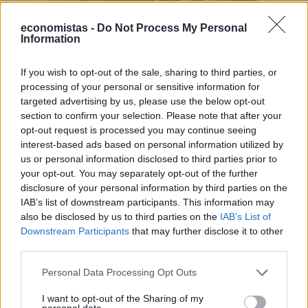
economistas -
Do Not Process My Personal
Information
ΥΠΟΔΟΜΕΣ & ΚΑΤΑΣΚΕΥΕΣ
ΓΑΙΑΟΣΕ: Πρόσκληση ενδιαφέροντος για
If you wish to opt-out of the sale, sharing to third parties, or
την αξιοποίηση των σταθμών Λάρισας,
processing of your personal or sensitive information for
Πλαταμώνα και Κατάκολου
targeted advertising by us, please use the below opt-out
section to confirm your selection. Please note that after your
Σε διαδικασία αξιοποίησης περνούν οι σιδηροδρομικοί σταθμοί
opt-out request is processed you may continue seeing
Λάρισας, Πλαταμώνα και Κατάκολου, καθώς η ΓΑΙΑΟΣΕ
interest-based ads based on personal information utilized by
δημοσίευσε τρεις προσκλήσεις εκδήλωσης μη δεσμευτικού
us or personal information disclosed to third parties prior to
ενδιαφέροντος, με προθεσμία υποβολής προτάσεων έως τις 15
your opt-out. You may separately opt-out of the further
Οκτωβρίου 2026.
disclosure of your personal information by third parties on the
NEWSROOM
/
20 Ιουλ 2026
IAB’s list of downstream participants. This information may
also be disclosed by us to third parties on the
IAB’s List of
Downstream Participants
that may further disclose it to other
third parties.
Personal Data Processing Opt Outs
I want to opt-out of the Sharing of my
personal data.