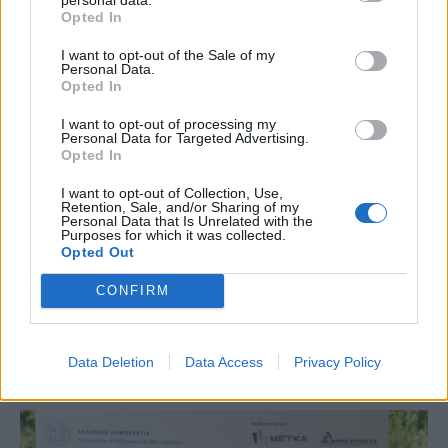
Opted In
I want to opt-out of the Sale of my
Personal Data.
Opted In
ΥΠΟΔΟΜΕΣ & ΚΑΤΑΣΚΕΥΕΣ
I want to opt-out of processing my
Personal Data for Targeted Advertising.
Χρίστος Δήμας: Καθοριστική για τον
Opted In
εκσυγχρονισμό της αεροναυτιλίας η
I want to opt-out of Collection, Use,
υπογραφή της σύμβασης PBN
Retention, Sale, and/or Sharing of my
Personal Data that Is Unrelated with the
Η σύμβαση για την υλοποίηση των διαδικασιών περί Πλοήγησης
Purposes for which it was collected.
Βάσει Επιδόσεων (Performance Based Navigation - PBN) για τον
Opted Out
εκσυγχρονισμό της αεροναυτιλίας, υπογράφηκε, σήμερα, από τον
Διοικητή της Υπηρεσίας Πολιτικής Αεροπορίας Γεώργιο Βαγενά
CONFIRM
και τον Διευθύνοντα Σύμβουλο της EFA VENTURES Νικόλαο
Καλογιάννη, παρουσία και του Head of Market Development της
ENAV Group, Marcello Davide Mannino.
Data Deletion
Data Access
Privacy Policy
NEWSROOM
/
17 Ιουλ 2026