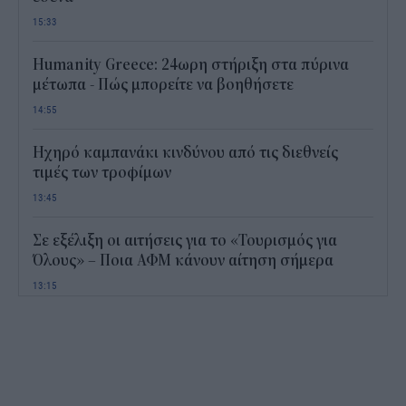
15:33
Humanity Greece: 24ωρη στήριξη στα πύρινα
μέτωπα - Πώς μπορείτε να βοηθήσετε
14:55
Ηχηρό καμπανάκι κινδύνου από τις διεθνείς
τιμές των τροφίμων
13:45
Σε εξέλιξη οι αιτήσεις για το «Τουρισμός για
Όλους» – Ποια ΑΦΜ κάνουν αίτηση σήμερα
13:15
Καιρός με 40άρια το Σαββατοκύριακο: Οι πιο
ζεστές περιοχές
12:47