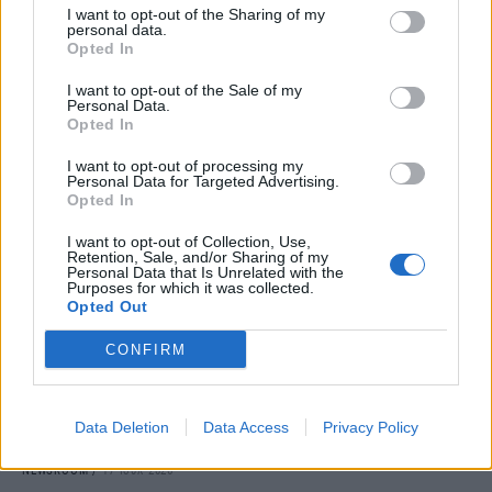
I want to opt-out of the Sharing of my
personal data.
Opted In
I want to opt-out of the Sale of my
Personal Data.
Opted In
I want to opt-out of processing my
Personal Data for Targeted Advertising.
ΥΠΟΔΟΜΕΣ & ΚΑΤΑΣΚΕΥΕΣ
Opted In
Χρίστος Δήμας: Καθοριστική για τον
εκσυγχρονισμό της αεροναυτιλίας η
I want to opt-out of Collection, Use,
Retention, Sale, and/or Sharing of my
υπογραφή της σύμβασης PBN
Personal Data that Is Unrelated with the
Purposes for which it was collected.
Opted Out
Η σύμβαση για την υλοποίηση των διαδικασιών περί Πλοήγησης
Βάσει Επιδόσεων (Performance Based Navigation - PBN) για τον
CONFIRM
εκσυγχρονισμό της αεροναυτιλίας, υπογράφηκε, σήμερα, από τον
Διοικητή της Υπηρεσίας Πολιτικής Αεροπορίας Γεώργιο Βαγενά
και τον Διευθύνοντα Σύμβουλο της EFA VENTURES Νικόλαο
Καλογιάννη, παρουσία και του Head of Market Development της
Data Deletion
Data Access
Privacy Policy
ENAV Group, Marcello Davide Mannino.
NEWSROOM
/
17 Ιουλ 2026