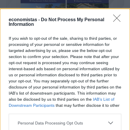
economistas -
Do Not Process My Personal
Information
ΥΠΟΔΟΜΕΣ & ΚΑΤΑΣΚΕΥΕΣ
If you wish to opt-out of the sale, sharing to third parties, or
ΓΑΙΑΟΣΕ: Πρόσκληση ενδιαφέροντος για
processing of your personal or sensitive information for
την αξιοποίηση των σταθμών Λάρισας,
targeted advertising by us, please use the below opt-out
section to confirm your selection. Please note that after your
Πλαταμώνα και Κατάκολου
opt-out request is processed you may continue seeing
Σε διαδικασία αξιοποίησης περνούν οι σιδηροδρομικοί σταθμοί
interest-based ads based on personal information utilized by
Λάρισας, Πλαταμώνα και Κατάκολου, καθώς η ΓΑΙΑΟΣΕ
us or personal information disclosed to third parties prior to
δημοσίευσε τρεις προσκλήσεις εκδήλωσης μη δεσμευτικού
your opt-out. You may separately opt-out of the further
ενδιαφέροντος, με προθεσμία υποβολής προτάσεων έως τις 15
disclosure of your personal information by third parties on the
Οκτωβρίου 2026.
IAB’s list of downstream participants. This information may
NEWSROOM
/
20 Ιουλ 2026
also be disclosed by us to third parties on the
IAB’s List of
Downstream Participants
that may further disclose it to other
third parties.
Personal Data Processing Opt Outs