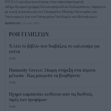
ETCS L1 και ηλεκτροκίνησης στην υφιστάμενη μονή
σιδηροδρομική γραμμή Παλαιοφαρσάλου-Καλαμπάκας, σύμφωνα
με κοινή ανακοίνωση του Υπουργείου Εθνικής Οικονομίας και
Οικονομικών και του Υπουργείου Υποδομών και Μεταφορών.
NEWSROOM
/
25 Ιουν 2026
ΡΟΗ ΕΙΔΗΣΕΩΝ
Τι λέει το βιβλίο που διαβάζεις το καλοκαίρι για
εσένα
15:33
Humanity Greece: 24ωρη στήριξη στα πύρινα
μέτωπα - Πώς μπορείτε να βοηθήσετε
14:55
Ηχηρό καμπανάκι κινδύνου από τις διεθνείς
τιμές των τροφίμων
13:45