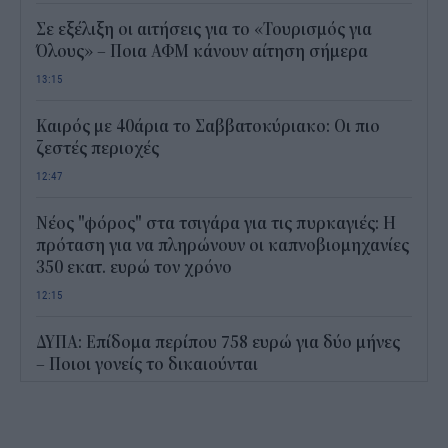
Σε εξέλιξη οι αιτήσεις για το «Τουρισμός για
Όλους» – Ποια ΑΦΜ κάνουν αίτηση σήμερα
13:15
Καιρός με 40άρια το Σαββατοκύριακο: Οι πιο
ζεστές περιοχές
12:47
Νέος "φόρος" στα τσιγάρα για τις πυρκαγιές: Η
πρόταση για να πληρώνουν οι καπνοβιομηχανίες
350 εκατ. ευρώ τον χρόνο
12:15
ΔΥΠΑ: Επίδομα περίπου 758 ευρώ για δύο μήνες
– Ποιοι γονείς το δικαιούνται
11:34
Ηλεκτρονικό "μάτι" σαρώνει τις παραλίες- Τι