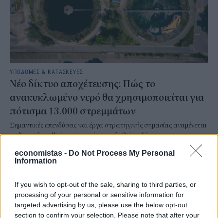
ΥΠΟΔΟΜΕΣ & ΚΑΤΑΣΚΕΥΕΣ
Νέο δίκτυο αποχέτευσης: Πώς το
ανακυκλωμένο νερό θα χρησιμοποιείται για
πότισμα 13.000 στρεμμάτων
Σημαντικές επενδύσεις και έργα στρατηγικής σημασίας αναμένεται
να δρομολογηθούν, προκειμένου να λυθεί το ζήτημα της
αποχέτευσης στην Ανατολική Αττική που αποτελεί ένα διαχρονικό
economistas -
Do Not Process My Personal
πρόβλημα.
Information
NEWSROOM
/
21 Ιουλ 2026
If you wish to opt-out of the sale, sharing to third parties, or
processing of your personal or sensitive information for
targeted advertising by us, please use the below opt-out
section to confirm your selection. Please note that after your