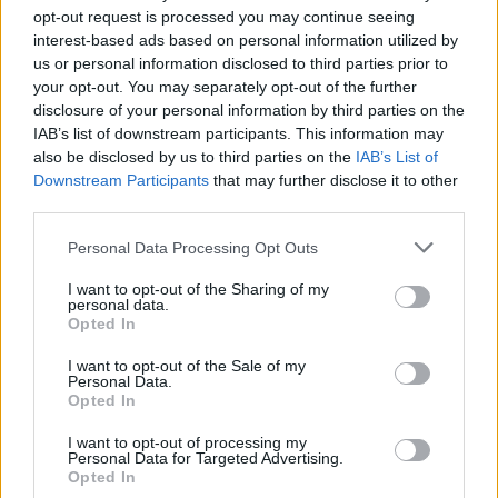
opt-out request is processed you may continue seeing
interest-based ads based on personal information utilized by
us or personal information disclosed to third parties prior to
your opt-out. You may separately opt-out of the further
disclosure of your personal information by third parties on the
IAB’s list of downstream participants. This information may
also be disclosed by us to third parties on the
IAB’s List of
Downstream Participants
that may further disclose it to other
ΥΠΟΔΟΜΕΣ & ΚΑΤΑΣΚΕΥΕΣ
third parties.
ΓΑΙΑΟΣΕ: Πρόσκληση ενδιαφέροντος για
Personal Data Processing Opt Outs
την αξιοποίηση των σταθμών Λάρισας,
Πλαταμώνα και Κατάκολου
I want to opt-out of the Sharing of my
personal data.
Σε διαδικασία αξιοποίησης περνούν οι σιδηροδρομικοί σταθμοί
Opted In
Λάρισας, Πλαταμώνα και Κατάκολου, καθώς η ΓΑΙΑΟΣΕ
I want to opt-out of the Sale of my
δημοσίευσε τρεις προσκλήσεις εκδήλωσης μη δεσμευτικού
Personal Data.
ενδιαφέροντος, με προθεσμία υποβολής προτάσεων έως τις 15
Opted In
Οκτωβρίου 2026.
NEWSROOM
/
20 Ιουλ 2026
I want to opt-out of processing my
Personal Data for Targeted Advertising.
Opted In