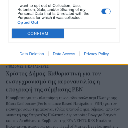
I want to opt-out of Collection, Use,
Retention, Sale, and/or Sharing of my
Personal Data that Is Unrelated with the
Purposes for which it was collected.
Opted Out
CONFIRM
Data Deletion
Data Access
Privacy Policy
ΥΠΟΔΟΜΕΣ & ΚΑΤΑΣΚΕΥΕΣ
Χρίστος Δήμας: Καθοριστική για τον
εκσυγχρονισμό της αεροναυτιλίας η
υπογραφή της σύμβασης PBN
Η σύμβαση για την υλοποίηση των διαδικασιών περί Πλοήγησης
Βάσει Επιδόσεων (Performance Based Navigation - PBN) για τον
εκσυγχρονισμό της αεροναυτιλίας, υπογράφηκε, σήμερα, από τον
Διοικητή της Υπηρεσίας Πολιτικής Αεροπορίας Γεώργιο Βαγενά
και τον Διευθύνοντα Σύμβουλο της EFA VENTURES Νικόλαο
Καλογιάννη, παρουσία και του Head of Market Development της