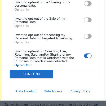
Τοψίδη, για τη διαρκή στήριξη σε έργα που ενισχύουν
I want to opt-out of the Sharing of my
personal data.
την αναπτυξιακή προοπτική της Περιφέρειάς μας».
Opted In
Στην τελετή παράδοσης του έργου παρόντες ήταν
I want to opt-out of the Sale of my
επίσης ο Βουλευτής Ξάνθης Σπύρος Τσιλιγγίρης, η
Personal Data.
Opted In
Αντιπεριφερειάρχης Π.Ε. Ξάνθης Πολυξένη Μπρίκα, ο
Αντιπεριφερειάρχης Μεταφορών και Επικοινωνιών
I want to opt-out of processing my
Personal Data for Targeted Advertising.
Ιρφάν Χατζηγκενέ, καθώς και ο Γενικός Διευθυντής του
Opted In
Ομίλου AKTOR Αναστάσιος Αρανίτης.
I want to opt-out of Collection, Use,
Retention, Sale, and/or Sharing of my
Τεχνικά στοιχεία
Personal Data that Is Unrelated with the
Purposes for which it was collected.
Το τμήμα «Δημάριο – Ελληνοβουλγαρικά Σύνορα» έχει
Opted Out
μήκος 8 χλμ. περίπου και συνδέεται με την υφιστάμενη
CONFIRM
οδό νότια του οικισμού Δημάριο, τον παρακάμπτει
από τα ανατολικά και οδεύει βόρεια –
βορειοανατολικά καταλήγοντας στα
Data Deletion
Data Access
Privacy Policy
Ελληνοβουλγαρικά σύνορα.
Σε συνδυασμό με αντίστοιχα έργα που έχουν γίνει από