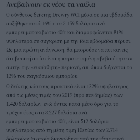
Ανεβαίνουν εκ νέου τα ναύλα
Ο σύνθετος δείκτης Drewry WCI μέσα σε μια εβδομάδα
αυξήθηκε κατά 16% στα 3.159 δολάρια ανά
εμπορευματοκιβώτιο 40ft και διαμορφώνεται 81%
υψηλότερα σε σύγκριση με την ίδια εβδομάδα πέρυσι.
Ως μια πρώτη ανάγνωση, θα μπορούσε να πει κανείς
ότι βασική αιτία είναι η παρατεταμένη αβεβαιότητα σε
αυτήν την «ευαίσθητη» περιοχή, απ’ όπου διέρχεται το
12% του παγκόσμιου εμπορίου.
Ο δείκτης κόστους πρακτικά είναι 122% υψηλότερος
από τις μέσες τιμές του 2019 (προ πανδημίας) των
1.420 δολαρίων, ενώ όντας κατά μέσο όρο για το
τρέχον έτος στα 3.227 δολάρια ανά
εμπορευματοκιβώτιο 40ft, είναι 512 δολάρια
υψηλότερος από τη μέση τιμή 10ετίας των 2.714
δολαρίων (η οποία διογκώθηκε από την εξαιρετική