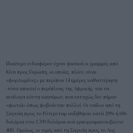
Ιδιαίτερο ενδιαφέρον έχουν φυσικά οι γραμμές από
Κίνα προς Ευρώπη, οι οποίες, πλέον, είναι
«φορτωμένες» με περίπου 14 ημέρες καθυστέρηση
-τόσο απαιτεί ο περίπλους της Αφρικής- και τα
ανάλογα κόστη καυσίμων, που ευτυχώς δεν πήραν
«φωτιά» όπως φοβούνταν πολλοί. Οι ναύλοι από τη
Σαγκάη προς το Ρότερνταμ αυξήθηκαν κατά 20% ή 606
δολάρια στα 3.709 δολάρια ανά εμπορευματοκιβώτιο
40ft. Ομοίως, οι τιμές από τη Σαγκάη προς το Λος