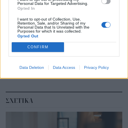
Personal Data for Targeted Advertising.
Opted In
Ακολουθήστε το
στο
Google News
και
I want to opt-out of Collection, Use,
μάθετε πρώτοι όλες τις ειδήσεις
Retention, Sale, and/or Sharing of my
Personal Data that Is Unrelated with the
Δείτε όλες τις τελευταίες
Ειδήσεις
από την Ελλάδα και
Purposes for which it was collected.
Opted Out
τον Κόσμο, στο
CONFIRM
TAGS
Data Deletion
Data Access
Privacy Policy
Μέση Ανατολή
εμπορεύματα
Εφοδιαστική Αλυσίδα
Ερυθρά Θάλασσα
Σουέζ
ΣΧΕΤΙΚΑ