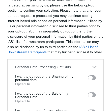
targeted advertising by us, please use the below opt-out
section to confirm your selection. Please note that after your
opt-out request is processed you may continue seeing
interest-based ads based on personal information utilized by
us or personal information disclosed to third parties prior to
your opt-out. You may separately opt-out of the further
disclosure of your personal information by third parties on the
IAB’s list of downstream participants. This information may
also be disclosed by us to third parties on the
IAB’s List of
Downstream Participants
that may further disclose it to other
Οι εκτιμήσεις του οικονομικού κόστους του
third parties.
κατακερματισμού ποικίλλουν σε μεγάλο βαθμό και
είναι εξαιρετικά αβέβαιες. Σε ένα ήπιο σενάριο με
Personal Data Processing Opt Outs
χαμηλό κόστος προσαρμογής, οι απώλειες θα
I want to opt-out of the Sharing of my
personal data.
μπορούσαν να φτάσουν το 0,2% του παγκόσμιου ΑΕΠ,
Opted In
ενώ σε ένα ακραίο σενάριο εμπορικού
I want to opt-out of the Sale of my
κατακερματισμού με περιορισμένη ικανότητα
Personal Data.
Opted In
προσαρμογής των οικονομιών, οι απώλειες θα
μπορούσαν να φτάσουν το 7% του παγκόσμιου ΑΕΠ.
I want to opt-out of processing my