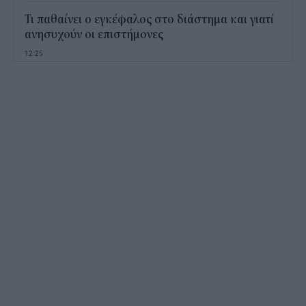
Τι παθαίνει ο εγκέφαλος στο διάστημα και γιατί
ανησυχούν οι επιστήμονες
12:25
Παιδικοί σταθμοί ΕΣΠΑ 2026 - 2027: Πότε
αναμένονται τα προσωρινά αποτελέσματα για τα
voucher
11:50
Χαρδαλιάς: Με το Παρατηρητήριο Έργων
αποκτούμε ένα από τα πρώτα ολοκληρωμένα
ψηφιακά εργαλεία στην Ευρώπη
11:27
ΟΠΕΚΕΠΕ: Άνοιξε η πλατφόρμα της ΑΑΔΕ για
ενισχύσεις de minimis ύψους 24,6 εκατ.
11:08