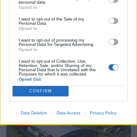
personal data.
Opted In
I want to opt-out of the Sale of my
ΔΙΕΘΝΗ
Personal Data.
Ο παγκόσμιος χάρτης του καφέ: Ποιες χώρες
Opted In
κυριαρχούν στην παραγωγή
I want to opt-out of processing my
Personal Data for Targeted Advertising.
Ο καφές αποτελεί βασικό στοιχείο της καθημερινότητας
Opted In
εκατομμυρίων καταναλωτών παγκοσμίως, και ειδικά στη χώρα
μας μπορεί να συνοδεύει το πρωινό ξύπνημα, το μεσημεριανό
I want to opt-out of Collection, Use,
φαγητό, τη συνάντηση με φίλους αλλά και κάποιο επαγγελματικό
Retention, Sale, and/or Sharing of my
Personal Data that Is Unrelated with the
ραντεβού. Γενικά, ταιριάζει σχεδόν σε κάθε κοινωνική συνθήκη,
Purposes for which it was collected.
προσφέρεται σε δεκάδες παραλλαγές και καλύπτει κάθε γούστο.
Opted Out
NEWSROOM
/
04 Αυγ 2026
CONFIRM
Data Deletion
Data Access
Privacy Policy