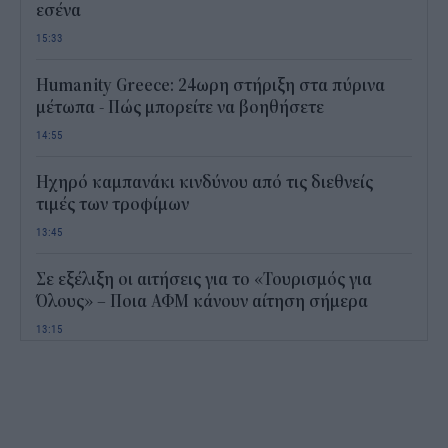
εσένα
15:33
Humanity Greece: 24ωρη στήριξη στα πύρινα
μέτωπα - Πώς μπορείτε να βοηθήσετε
14:55
Ηχηρό καμπανάκι κινδύνου από τις διεθνείς
τιμές των τροφίμων
13:45
Σε εξέλιξη οι αιτήσεις για το «Τουρισμός για
Όλους» – Ποια ΑΦΜ κάνουν αίτηση σήμερα
13:15
Καιρός με 40άρια το Σαββατοκύριακο: Οι πιο
ζεστές περιοχές
12:47