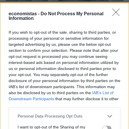
ΔΙΕΘΝΗ
Πού βρίσκεται η πιο ακριβή σουίτα
economistas -
Do Not Process My Personal
Information
ξενοδοχείου στον κόσμο
Έχετε αναρωτηθεί ποτέ πώς θα ήταν το εσωτερικό ενός από τα
If you wish to opt-out of the sale, sharing to third parties, or
πιο ακριβά ρετιρέ ξενοδοχείων στο κόσμο στο οποίο, ρεαλιστικά
processing of your personal or sensitive information for
μιλώντας, γνωρίζετε ότι θα ήταν αρκετά δύσκολο να βρεθείτε; Στο
targeted advertising by us, please use the below opt-out
Ντουμπάι και συγκεκριμένα στο Atlantis The Royal, στην τεχνητή
section to confirm your selection. Please note that after your
νησίδα Palm Jumeirah, βρίσκεται μία από τις ακριβότερες και πιο
opt-out request is processed you may continue seeing
εντυπωσιακές ξενοδοχειακές σουίτες στον κόσμο.
interest-based ads based on personal information utilized by
NEWSROOM
/
05 Αυγ 2026
us or personal information disclosed to third parties prior to
your opt-out. You may separately opt-out of the further
disclosure of your personal information by third parties on the
IAB’s list of downstream participants. This information may
also be disclosed by us to third parties on the
IAB’s List of
Downstream Participants
that may further disclose it to other
third parties.
Personal Data Processing Opt Outs
I want to opt-out of the Sharing of my