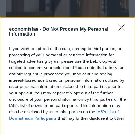
economistas -
Do Not Process My Personal
Information
ΔΙΕΘΝΗ
Ποια αεροπορική χρεώνει πλέον και τη
If you wish to opt-out of the sale, sharing to third parties, or
βαλίτσα στο ντουλαπάκι
processing of your personal or sensitive information for
Τα φθηνά αεροπορικά εισιτήρια κινδυνεύουν να μείνουν φθηνά
targeted advertising by us, please use the below opt-out
μόνο στη θεωρία, καθώς ολοένα και περισσότερες αεροπορικές
section to confirm your selection. Please note that after your
εταιρείες χαμηλού κόστους χρεώνουν ξεχωριστά υπηρεσίες που
opt-out request is processed you may continue seeing
μέχρι πρότινος θεωρούνται αυτονόητες.
interest-based ads based on personal information utilized by
NEWSROOM
/
06 Αυγ 2026
us or personal information disclosed to third parties prior to
your opt-out. You may separately opt-out of the further
disclosure of your personal information by third parties on the
IAB’s list of downstream participants. This information may
also be disclosed by us to third parties on the
IAB’s List of
Downstream Participants
that may further disclose it to other
third parties.