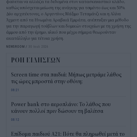
φαίνεται να αλλάζει τα δεδομένα στον κατασκευαστικό κλάδο,
καθώς υπόσχεται μείωση της ανάγκης για τσιμέντο έως και 50%.
Δύο αρχιτέκτονες, ο Αργεντίνος Μάξιμο Τεταμάνζι και η Αλίνα
Άχμεντ από τα Ηνωμένα Αραβικά Εμιράτα, ανέπτυξαν μια μέθοδο
για την παραγωγή τούβλων και δομικών στοιχείων με τη χρήση της
άμμου από την έρημο, υλικό που μέχρι σήμερα θεωρούνταν
ακατάλληλο για τέτοια χρήση.
NEWSROOM
/
30 Ιουλ 2026
ΡΟΗ ΕΙΔΗΣΕΩΝ
Screen time στα παιδιά: Μήπως μετράμε λάθος
τις ώρες μπροστά στην οθόνη;
08:21
Power bank στο αεροπλάνο: Το λάθος που
κάνουν πολλοί πριν δώσουν τη βαλίτσα
08:12
Επίδομα παιδιού Α21: Πότε θα πληρωθεί μετά το