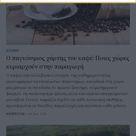
ΔΙΕΘΝΗ
Ο παγκόσμιος χάρτης του καφέ: Ποιες χώρες
κυριαρχούν στην παραγωγή
Ο καφές αποτελεί βασικό στοιχείο της καθημερινότητας
εκατομμυρίων καταναλωτών παγκοσμίως, και ειδικά στη χώρα
μας μπορεί να συνοδεύει το πρωινό ξύπνημα, το μεσημεριανό
φαγητό, τη συνάντηση με φίλους αλλά και κάποιο επαγγελματικό
ραντεβού. Γενικά, ταιριάζει σχεδόν σε κάθε κοινωνική συνθήκη,
προσφέρεται σε δεκάδες παραλλαγές και καλύπτει κάθε γούστο.
NEWSROOM
/
04 Αυγ 2026