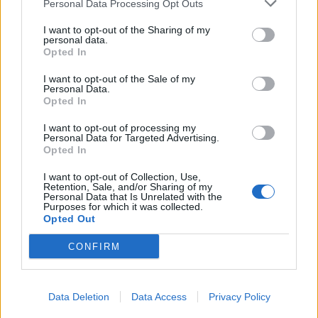
Personal Data Processing Opt Outs
I want to opt-out of the Sharing of my
personal data.
Opted In
I want to opt-out of the Sale of my
ΔΙΕΘΝΗ
Personal Data.
Πού βρίσκεται η πιο ακριβή σουίτα
Opted In
ξενοδοχείου στον κόσμο
I want to opt-out of processing my
Personal Data for Targeted Advertising.
Έχετε αναρωτηθεί ποτέ πώς θα ήταν το εσωτερικό ενός από τα
Opted In
πιο ακριβά ρετιρέ ξενοδοχείων στο κόσμο στο οποίο, ρεαλιστικά
μιλώντας, γνωρίζετε ότι θα ήταν αρκετά δύσκολο να βρεθείτε; Στο
I want to opt-out of Collection, Use,
Ντουμπάι και συγκεκριμένα στο Atlantis The Royal, στην τεχνητή
Retention, Sale, and/or Sharing of my
Personal Data that Is Unrelated with the
νησίδα Palm Jumeirah, βρίσκεται μία από τις ακριβότερες και πιο
Purposes for which it was collected.
εντυπωσιακές ξενοδοχειακές σουίτες στον κόσμο.
Opted Out
NEWSROOM
/
05 Αυγ 2026
CONFIRM
Data Deletion
Data Access
Privacy Policy