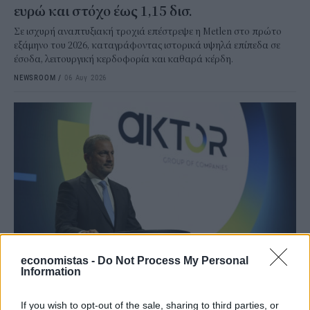
ευρώ και στόχο έως 1,15 δισ.
Σε ισχυρή αναπτυξιακή τροχιά επέστρεψε η Metlen στο πρώτο
εξάμηνο του 2026, καταγράφοντας ιστορικά υψηλά επίπεδα σε
έσοδα, λειτουργική κερδοφορία και καθαρά κέρδη.
NEWSROOM
/
06 Αυγ 2026
economistas -
Do Not Process My Personal
Information
ΕΠΙΧΕΙΡΗΣΕΙΣ
AKTOR: Συμφωνία με τη Motor Oil για την
If you wish to opt-out of the sale, sharing to third parties, or