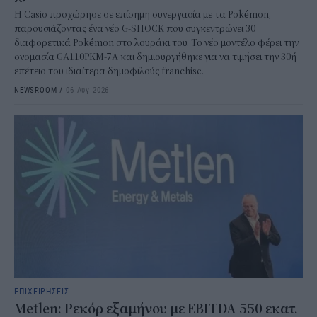
Η Casio προχώρησε σε επίσημη συνεργασία με τα Pokémon,
παρουσιάζοντας ένα νέο G-SHOCK που συγκεντρώνει 30
διαφορετικά Pokémon στο λουράκι του. Το νέο μοντέλο φέρει την
ονομασία GA110PKM-7A και δημιουργήθηκε για να τιμήσει την 30ή
επέτειο του ιδιαίτερα δημοφιλούς franchise.
NEWSROOM
/
06 Αυγ 2026
ΕΠΙΧΕΙΡΗΣΕΙΣ
Metlen: Ρεκόρ εξαμήνου με EBITDA 550 εκατ.