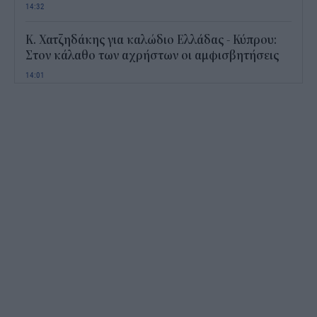
14:32
Κ. Χατζηδάκης για καλώδιο Ελλάδας - Κύπρου:
Στον κάλαθο των αχρήστων οι αμφισβητήσεις
14:01
Ποια αεροπορική χρεώνει πλέον και τη βαλίτσα
στο ντουλαπάκι
13:45
Γιατί κάποιοι φακοί έχουν μπλε φως; Οι χρήσεις
που πιθανότατα δεν γνωρίζατε
13:10
Τι παθαίνει ο εγκέφαλος στο διάστημα και γιατί
ανησυχούν οι επιστήμονες
12:25