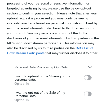
εξαγορά του 75% των ΗΛΕΚΤΩΡ και THALIS
processing of your personal or sensitive information for
Ο Όμιλος AKTOR υπέγραψε δεσμευτική συμφωνία με τη Motor Oil
targeted advertising by us, please use the below opt-out
για την έμμεση απόκτηση του 75% των εταιρειών ΗΛΕΚΤΩΡ και
section to confirm your selection. Please note that after your
THALIS, ενισχύοντας τις δραστηριότητες του Ομίλου στην κυκλική
opt-out request is processed you may continue seeing
οικονομία και τον κύκλο του νερού.
interest-based ads based on personal information utilized by
NEWSROOM
/
05 Αυγ 2026
us or personal information disclosed to third parties prior to
your opt-out. You may separately opt-out of the further
disclosure of your personal information by third parties on the
IAB’s list of downstream participants. This information may
also be disclosed by us to third parties on the
IAB’s List of
Downstream Participants
that may further disclose it to other
third parties.
Personal Data Processing Opt Outs
I want to opt-out of the Sharing of my
personal data.
Opted In
I want to opt-out of the Sale of my
ΕΠΙΧΕΙΡΗΣΕΙΣ
Personal Data.
Τι είναι το «φαινόμενο του κραγιόν» στο
Opted In