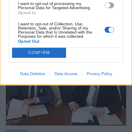
οποίο πόνταρε η L’Oréal
I want to opt-out of processing my
Personal Data for Targeted Advertising.
Έχετε νιώσει ποτέ την ανάγκη να αγοράσετε κάτι μόνο και μόνο για
Opted In
να αισθανθείτε καλύτερα; Αν ναι, δεν είστε οι μόνοι. Το «φαινόμενο
του κραγιόν» περιγράφει ακριβώς αυτή την τάση των
I want to opt-out of Collection, Use,
καταναλωτών να στρέφονται σε μικρές και σχετικά προσιτές
Retention, Sale, and/or Sharing of my
Personal Data that Is Unrelated with the
αγορές, όπως τα καλλυντικά, σε περιόδους έντονης οικονομικής ή
Purposes for which it was collected.
ψυχολογικής πίεσης.
Opted Out
NEWSROOM
/
05 Αυγ 2026
CONFIRM
Data Deletion
Data Access
Privacy Policy
ΕΠΙΧΕΙΡΗΣΕΙΣ